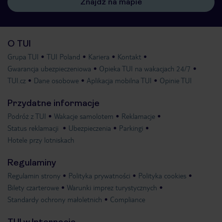
Znajdź na mapie
O TUI
Grupa TUI
TUI Poland
Kariera
Kontakt
Gwarancja ubezpieczeniowa
Opieka TUI na wakacjach 24/7
TUI.cz
Dane osobowe
Aplikacja mobilna TUI
Opinie TUI
Przydatne informacje
Podróż z TUI
Wakacje samolotem
Reklamacje
Status reklamacji
Ubezpieczenia
Parkingi
Hotele przy lotniskach
Regulaminy
Regulamin strony
Polityka prywatności
Polityka cookies
Bilety czarterowe
Warunki imprez turystycznych
Standardy ochrony małoletnich
Compliance