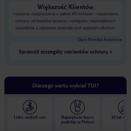
Większość Klientów
rozszerza ubezpieczenia o pakiet All Inclusive - rozszerzenie
ochrony od kosztów leczenia i następstw nieszczęśliwych
wypadków o zdarzenia zaistniałe pod wpływem alkoholu
Dane Mondial Assistance
Sprawdź szczegóły wariantów ochrony
»
Dlaczego warto wybrać TUI?
Lider niskich cen
Największe biuro
30 lat w P
podróży w Polsce