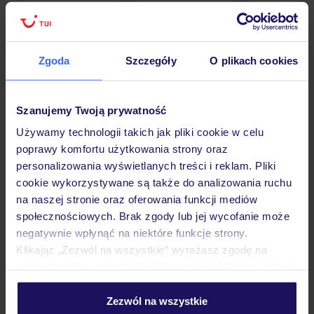
Zgoda
Szczegóły
O plikach cookies
Hotel
Szanujemy Twoją prywatność
Opinie
Używamy technologii takich jak pliki cookie w celu
poprawy komfortu użytkowania strony oraz
personalizowania wyświetlanych treści i reklam. Pliki
Pokoje
cookie wykorzystywane są także do analizowania ruchu
na naszej stronie oraz oferowania funkcji mediów
społecznościowych. Brak zgody lub jej wycofanie może
Wyżywienie
negatywnie wpłynąć na niektóre funkcje strony.
Klikając „Zezwól na wszystkie” wyrażasz zgodę na
umieszczenie wszystkich plików cookie. Możesz jednak
Atrakcje
personalizować swój wybór wchodząc w zakładkę
„Szczegóły”
Zezwól na wszystkie