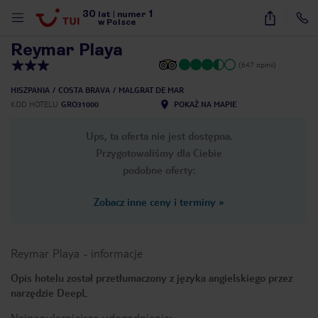
30
1
1
/
20
lat
|
numer
w Polsce
Reymar Playa
(647 opinii)
HISZPANIA
COSTA BRAVA
MALGRAT DE MAR
KOD HOTELU
GRO31000
POKAŻ NA MAPIE
Ups, ta oferta nie jest dostępna.
Przygotowaliśmy dla Ciebie
podobne oferty:
Zobacz inne ceny i terminy
»
Reymar Playa
-
informacje
Opis hotelu został przetłumaczony z języka angielskiego przez
narzędzie DeepL
nute
Najpopularniejsze udogodnienia: