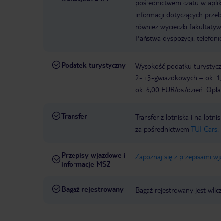
pośrednictwem czatu w aplik
informacji dotyczących prze
również wycieczki fakultaty
Państwa dyspozycji: telefon
Podatek turystyczny
Wysokość podatku turystyczn
2- i 3-gwiazdkowych – ok. 1
ok. 6,00 EUR/os./dzień. Opła
Transfer
Transfer z lotniska i na l
za pośrednictwem
TUI Cars.
Przepisy wjazdowe i
Zapoznaj się z przepisami w
informacje MSZ
Bagaż rejestrowany
Bagaż rejestrowany jest wlic