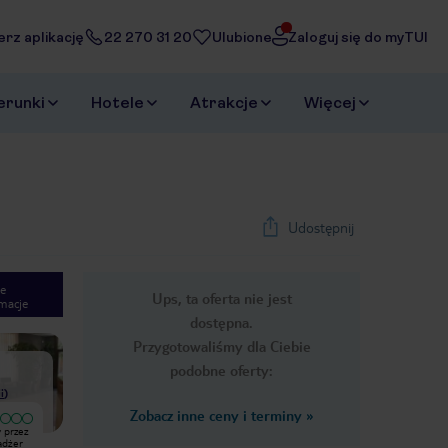
erz aplikację
22 270 31 20
Ulubione
Zaloguj się do myTUI
erunki
Hotele
Atrakcje
Więcej
Udostępnij
e
Ups, ta oferta nie jest
macje
1
/
32
dostępna.
Next slide
Przygotowaliśmy dla Ciebie
podobne oferty:
i
)
Zobacz inne ceny i terminy
»
Bardzo dobry
 przez
Hotel miejski a więc spektakularnych
Hotel miejski, basen na dachu, woda
adżer
widoków nie należy się spodziewać.
bardzo ciepła. do plaży trzeba iść