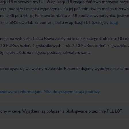
acji TUI w serwisie myTUI. W aplikacji TUI znajdą Państwo mnóstwo przy
biegu podróży i miejsca wypoczynku. Za jej pośrednictwem można rezerw
wne. Jeśli potrzebują Państwo kontaktu z TUI podczas wypoczynku, jeste
icznie, SMS-owo lub za pomocą czatu w aplikacji TUI. Szczegóły
tutaj
.
ego na wybrzeżu Costa Brava zależy od lokalnej kategorii obiektu. Dla o
,20 EUR/os./dzień, 4-gwiazdkowych – ok. 2,40 EUR/os./dzień, 5-gwiazdko
tę należy uiścić na miejscu, podczas zakwaterowania.
otnisko odbywa się we własnym zakresie. Rekomendujemy wypożyczenie sa
jazdowymi i informacjami MSZ dotyczącymi kraju podróży
.
zony w cenę. Wyjątkiem są połączenia obsługiwane przez linię PLL LOT.