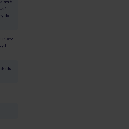
datnych
ować
śmy do
biektów:
wych –
mochodu