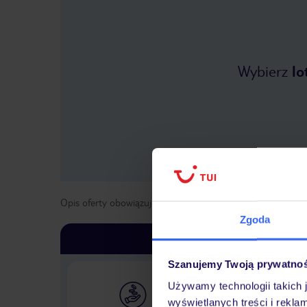
Wybierz
lo
Opis oferty obowiązuje dla wyjazdów w terminie
od
1 kwie
Zgoda
Szanujemy Twoją prywatno
Używamy technologii takich 
wyświetlanych treści i rekla