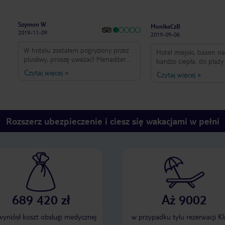
Szymon W
MonikaCzB
2019-11-09
2019-09-06
W hotelu zostałem pogryziony przez
Hotel miejski, basen n
pluskwy, proszę uważać! Menadżer
bardzo ciepła. do plaży 
hotelu chamski i arogancki, jedynie
ok15-20 min. Plaża nie 
Czytaj więcej
»
Czytaj więcej
»
traktuje się tam dobrze gości z Anglii,
piaszczysta, drobne kamyczki, dzięki
Rosji czy Niemiec. Nie polecam także
temu woda bardzo czys
lecieć tam przez biuro podróży TUI,
się buty do wody. Morz
zero pomocy z ich strony w takich
głębokie praktycznie j
przypadkach
brzegu. Pokoje w hotelu
Rozszerz ubezpieczenie i ciesz się wakacjami w pełni
niezbyt duże, ale w zup
wystarczą. Klimatyzator
dzięki temu można spa
włączonej klimie. Jedze
śniadania monotonne, 
samo. WiFi płatne 1 eu
jedno urządzenie. Obsł
Ogólnie polecam
689 420 zł
Aż 9002
 wyniósł koszt obsługi medycznej
w przypadku tylu rezerwacji Kl