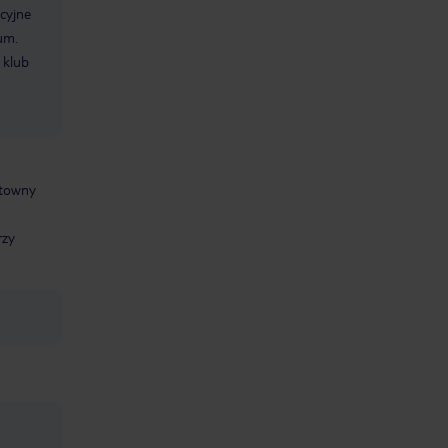
cyjne
um.
 klub
ntowny
rzy