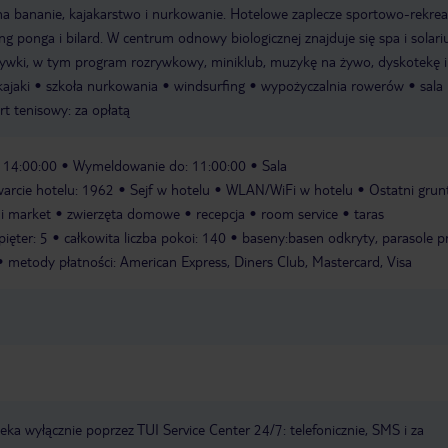
a bananie, kajakarstwo i nurkowanie. Hotelowe zaplecze sportowo-rekrea
ing ponga i bilard. W centrum odnowy biologicznej znajduje się spa i solari
ozrywki, w tym program rozrywkowy, miniklub, muzykę na żywo, dyskotekę i
kajaki
szkoła nurkowania
windsurfing
wypożyczalnia rowerów
sala
rt tenisowy: za opłatą
 14:00:00
Wymeldowanie do: 11:00:00
Sala
arcie hotelu: 1962
Sejf w hotelu
WLAN/WiFi w hotelu
Ostatni gru
i market
zwierzęta domowe
recepcja
room service
taras
pięter: 5
całkowita liczba pokoi: 140
baseny:basen odkryty, parasole p
metody płatności: American Express, Diners Club, Mastercard, Visa
a wyłącznie poprzez TUI Service Center 24/7: telefonicznie, SMS i za