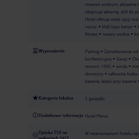
rowerze wodnym, pływanie n
obejmuje siłownię, stół do p
Hotel oferuje wiele opcji r
nocny.
łódź typu banan
fitness
rowery wodne
ko
Wyposażenie
Parking
Zameldowanie od:
konferencyjna
Garaż
Otw
remont: 1992
winda
min
słoneczny
całkowita liczba 
basenie, leżaki przy basenie
Kategoria lokalna
3 gwiazdki
Dodatkowe informacje
Hotel Merce
Opieka TUI na
W rezerwowanym hotelu opiek
wakacjach 24/7