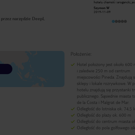
hotelu chamski i arogancki, je
rodzina Hiszpańska otwarta na
traktuje się tam dobrze gości z
kontakty z nowymi ludzimi. Syn
Szymon W
HENCEL
Rosji czy Niemiec. Nie poleca
właścicielki posługuje się wieloma
2019-11-09
2013-06-14
lecieć tam przez biuro podróż
językami zawsze można do niego się
zero pomocy z ich strony w t
o przez narzędzie DeepL
zwrócić o pomoc i zostanie
przypadkach
udzielona. Posiłki są bardzo smaczne
pokoje to standart wakacyjny nic
szczególnego ale mogliśmy sobie
wymienić pokój jeżeli nam nie
odpowiadał widok w ramach
oczywiście wolnych pokoi. Co wieczór
w okresie wakacyjnym organizowano
wieczorki z występami a drinki w
barze tańsze niż na mieście.
Położenie:
Wszystkie te pobyty wspominam
bardzo miło i na pewno ponownie
wybierzemy się do tego Hotelu
Hotel położony jest około 600 
Celina i Henryk z Poznania.
i zaledwie 250 m od centrum
miejscowości Pineda. Znajdują 
sklepy i lokale rozrywkowe. W p
hotelu znajdują się przystanki 
publicznego. Sąsiednie miasta to
de la Costa i Malgrat de Mar.
Odległość do lotniska ok. 74,5
Odległość do plaży ok. 600 m
Odległość do centrum miasta o
Odległość do pola golfowego ok