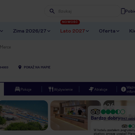
Pobi
Wpisz frazę, której szukasz
NOWOŚĆ
Zima 2026/27
Lato 2027
Oferta
Ki
Merce
34003
POKAŻ NA MAPIE
Ważn
Pokoje
Wyżywienie
Atrakcje
infor
+
26
Bardzo dobry
(
947
opini
Bardzo dobry
W hotelu zostałem pogryziony
Spędziliśmy urlop pięć razy w Hotelu
pluskwy, proszę uważać! Men
MERCE Pineda de Mar prowadzi ją