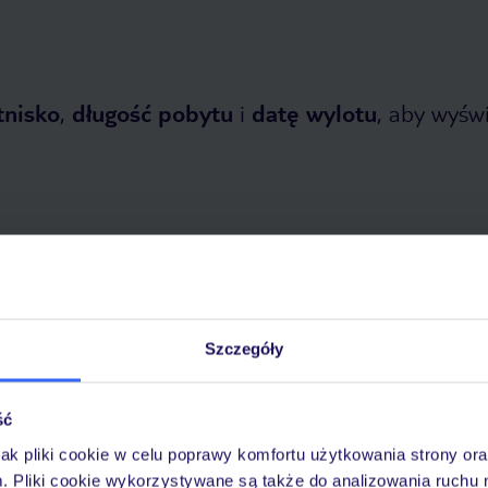
tnisko
,
długość pobytu
i
datę wylotu
, aby wyświe
tnia 2026
do
31 października 2026
Szczegóły
Dlaczego warto wybrać TUI?
ść
jak pliki cookie w celu poprawy komfortu użytkowania strony or
m. Pliki cookie wykorzystywane są także do analizowania ruchu 