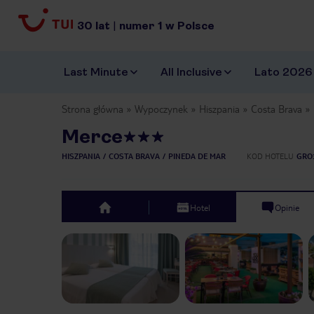
30
lat
|
numer
1
w Polsce
Last Minute
All Inclusive
Lato 2026
Strona główna
Wypoczynek
Hiszpania
Costa Brava
Merce
HISZPANIA
COSTA BRAVA
PINEDA DE MAR
KOD HOTELU
GRO
Hotel
Opinie
top
Previous slide