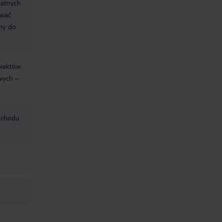
datnych
ować
śmy do
biektów:
wych –
mochodu