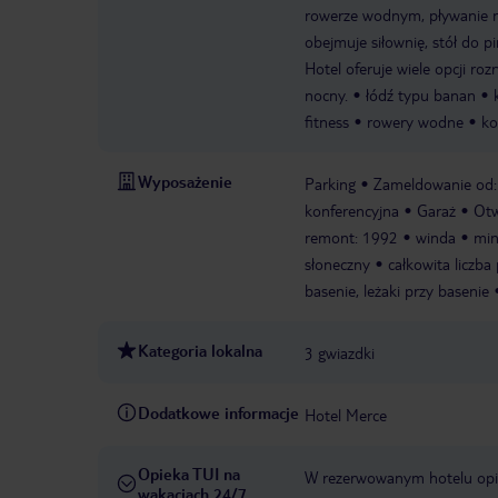
rowerze wodnym, pływanie n
obejmuje siłownię, stół do p
Hotel oferuje wiele opcji r
nocny.
łódź typu banan
fitness
rowery wodne
ko
Wyposażenie
Parking
Zameldowanie od:
konferencyjna
Garaż
Otw
remont: 1992
winda
min
słoneczny
całkowita liczba 
basenie, leżaki przy basenie
Kategoria lokalna
3 gwiazdki
Dodatkowe informacje
Hotel Merce
Opieka TUI na
W rezerwowanym hotelu opiek
wakacjach 24/7