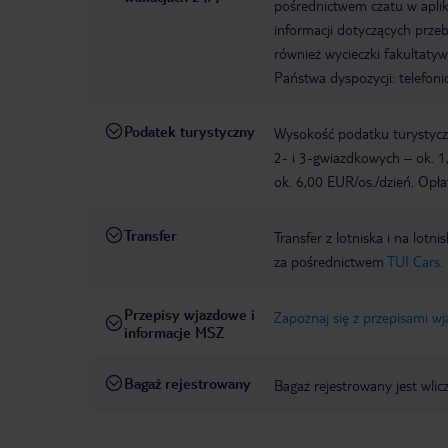
pośrednictwem czatu w aplik
informacji dotyczących prze
również wycieczki fakultaty
Państwa dyspozycji: telefon
Podatek turystyczny
Wysokość podatku turystyczn
2- i 3-gwiazdkowych – ok. 1
ok. 6,00 EUR/os./dzień. Opła
Transfer
Transfer z lotniska i na l
za pośrednictwem
TUI Cars.
Przepisy wjazdowe i
Zapoznaj się z przepisami w
informacje MSZ
Bagaż rejestrowany
Bagaż rejestrowany jest wlic