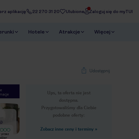
erz aplikację
22 270 31 20
Ulubione
Zaloguj się do myTUI
erunki
Hotele
Atrakcje
Więcej
Udostępnij
e
Ups, ta oferta nie jest
macje
1
/
32
dostępna.
Next slide
Przygotowaliśmy dla Ciebie
podobne oferty:
i
)
Zobacz inne ceny i terminy
»
Bardzo dobry
 przez
Hotel miejski a więc spektakularnych
Hotel miejski, basen na dachu, woda
adżer
widoków nie należy się spodziewać.
bardzo ciepła. do plaży trzeba iść