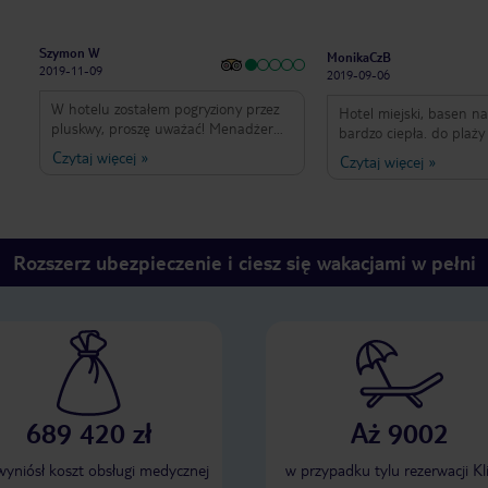
Szymon W
MonikaCzB
2019-11-09
2019-09-06
W hotelu zostałem pogryziony przez
Hotel miejski, basen n
pluskwy, proszę uważać! Menadżer
bardzo ciepła. do plaży 
hotelu chamski i arogancki, jedynie
ok15-20 min. Plaża nie 
Czytaj więcej
»
Czytaj więcej
»
traktuje się tam dobrze gości z Anglii,
piaszczysta, drobne kamyczki, dzięki
Rosji czy Niemiec. Nie polecam także
temu woda bardzo czys
lecieć tam przez biuro podróży TUI,
się buty do wody. Morz
zero pomocy z ich strony w takich
głębokie praktycznie j
przypadkach
brzegu. Pokoje w hotelu
Rozszerz ubezpieczenie i ciesz się wakacjami w pełni
niezbyt duże, ale w zup
wystarczą. Klimatyzator
dzięki temu można spa
włączonej klimie. Jedze
śniadania monotonne, 
samo. WiFi płatne 1 eu
jedno urządzenie. Obsł
Ogólnie polecam
689 420 zł
Aż 9002
 wyniósł koszt obsługi medycznej
w przypadku tylu rezerwacji Kl