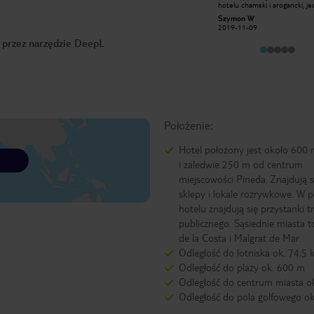
hotelu chamski i arogancki, je
rodzina Hiszpańska otwarta na
traktuje się tam dobrze gości z
kontakty z nowymi ludzimi. Syn
Szymon W
HENCEL
Rosji czy Niemiec. Nie poleca
właścicielki posługuje się wieloma
2019-11-09
2013-06-14
lecieć tam przez biuro podróż
językami zawsze można do niego się
zero pomocy z ich strony w t
o przez narzędzie DeepL
zwrócić o pomoc i zostanie
przypadkach
udzielona. Posiłki są bardzo smaczne
pokoje to standart wakacyjny nic
szczególnego ale mogliśmy sobie
wymienić pokój jeżeli nam nie
odpowiadał widok w ramach
oczywiście wolnych pokoi. Co wieczór
w okresie wakacyjnym organizowano
wieczorki z występami a drinki w
barze tańsze niż na mieście.
Położenie:
Wszystkie te pobyty wspominam
bardzo miło i na pewno ponownie
wybierzemy się do tego Hotelu
Hotel położony jest około 600 
Celina i Henryk z Poznania.
i zaledwie 250 m od centrum
miejscowości Pineda. Znajdują 
sklepy i lokale rozrywkowe. W p
hotelu znajdują się przystanki 
publicznego. Sąsiednie miasta to
de la Costa i Malgrat de Mar.
Odległość do lotniska ok. 74,5
Odległość do plaży ok. 600 m
Odległość do centrum miasta o
Odległość do pola golfowego ok