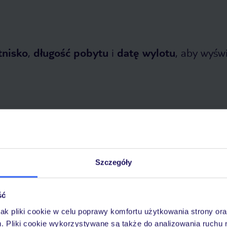
tnisko
,
długość pobytu
i
datę wylotu
, aby wyświe
tnia 2026
do
31 października 2026
Szczegóły
Dlaczego warto wybrać TUI?
ść
jak pliki cookie w celu poprawy komfortu użytkowania strony or
m. Pliki cookie wykorzystywane są także do analizowania ruchu 