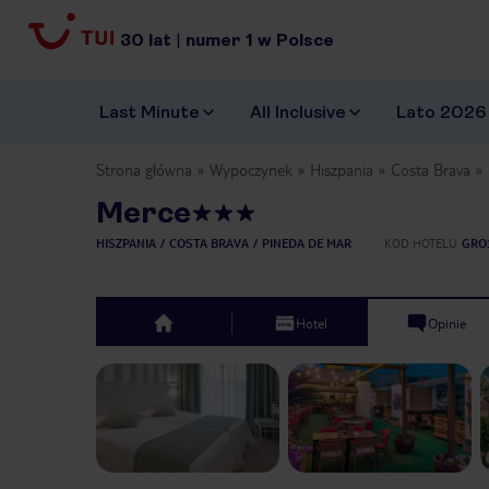
30
lat
|
numer
1
w Polsce
Last Minute
All Inclusive
Lato 2026
Strona główna
Wypoczynek
Hiszpania
Costa Brava
Merce
HISZPANIA
COSTA BRAVA
PINEDA DE MAR
KOD HOTELU
GRO
Hotel
Opinie
top
Previous slide