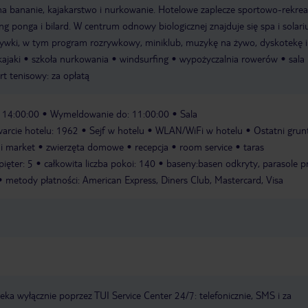
a bananie, kajakarstwo i nurkowanie. Hotelowe zaplecze sportowo-rekrea
ing ponga i bilard. W centrum odnowy biologicznej znajduje się spa i solari
ozrywki, w tym program rozrywkowy, miniklub, muzykę na żywo, dyskotekę i
kajaki
szkoła nurkowania
windsurfing
wypożyczalnia rowerów
sala
rt tenisowy: za opłatą
 14:00:00
Wymeldowanie do: 11:00:00
Sala
arcie hotelu: 1962
Sejf w hotelu
WLAN/WiFi w hotelu
Ostatni gru
i market
zwierzęta domowe
recepcja
room service
taras
pięter: 5
całkowita liczba pokoi: 140
baseny:basen odkryty, parasole p
metody płatności: American Express, Diners Club, Mastercard, Visa
a wyłącznie poprzez TUI Service Center 24/7: telefonicznie, SMS i za