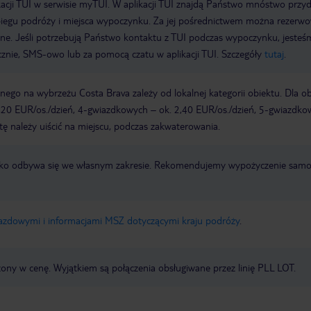
acji TUI w serwisie myTUI. W aplikacji TUI znajdą Państwo mnóstwo przy
biegu podróży i miejsca wypoczynku. Za jej pośrednictwem można rezerw
wne. Jeśli potrzebują Państwo kontaktu z TUI podczas wypoczynku, jeste
icznie, SMS-owo lub za pomocą czatu w aplikacji TUI. Szczegóły
tutaj
.
ego na wybrzeżu Costa Brava zależy od lokalnej kategorii obiektu. Dla o
,20 EUR/os./dzień, 4-gwiazdkowych – ok. 2,40 EUR/os./dzień, 5-gwiazdko
tę należy uiścić na miejscu, podczas zakwaterowania.
otnisko odbywa się we własnym zakresie. Rekomendujemy wypożyczenie sa
jazdowymi i informacjami MSZ dotyczącymi kraju podróży
.
zony w cenę. Wyjątkiem są połączenia obsługiwane przez linię PLL LOT.