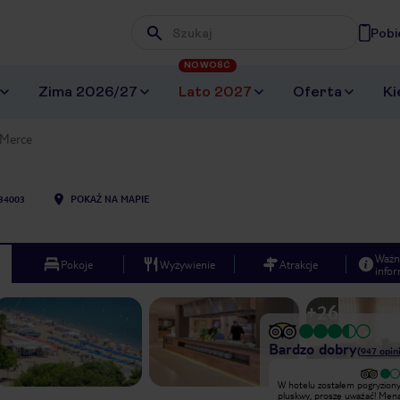
Pobi
Wpisz frazę, której szukasz
NOWOŚĆ
Zima 2026/27
Lato 2027
Oferta
Ki
Merce
34003
POKAŻ NA MAPIE
Ważn
Pokoje
Wyżywienie
Atrakcje
infor
+
26
Bardzo dobry
(
947
opini
Bardzo dobry
W hotelu zostałem pogryziony
Spędziliśmy urlop pięć razy w Hotelu
pluskwy, proszę uważać! Men
MERCE Pineda de Mar prowadzi ją