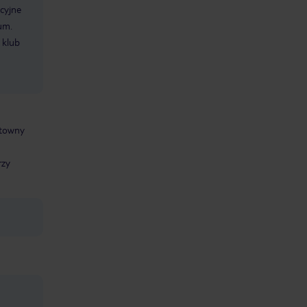
cyjne
um.
 klub
ntowny
rzy