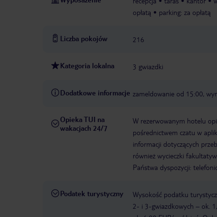
recepcja
taras
kantor
opłatą
parking: za opłatą
Liczba pokojów
216
Kategoria lokalna
3 gwiazdki
Dodatkowe informacje
zameldowanie od 15:00, wy
Opieka TUI na
W rezerwowanym hotelu opiek
wakacjach 24/7
pośrednictwem czatu w aplik
informacji dotyczących prze
również wycieczki fakultaty
Państwa dyspozycji: telefon
Podatek turystyczny
Wysokość podatku turystyczn
2- i 3-gwiazdkowych – ok. 1