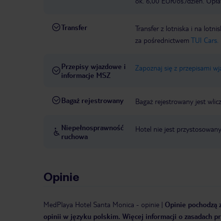
ok. 6,00 EUR/os./dzień. Opła
Transfer
Transfer z lotniska i na l
za pośrednictwem
TUI Cars.
Przepisy wjazdowe i
Zapoznaj się z przepisami w
informacje MSZ
Bagaż rejestrowany
Bagaż rejestrowany jest wlic
Niepełnosprawność
Hotel nie jest przystosowan
ruchowa
Opinie
MedPlaya Hotel Santa Monica
-
opinie
|
Opinie pochodzą z
opinii w języku polskim. Więcej informacji o zasadach p