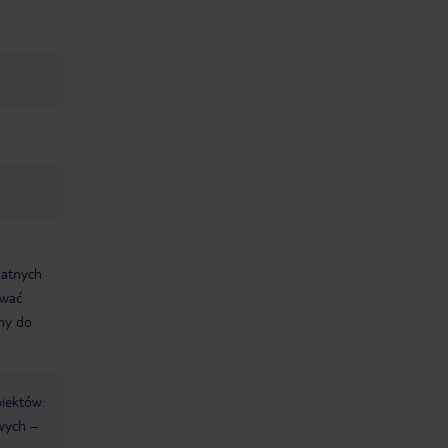
 małych
 Szkoda, można
arasole ze
rze. Jeśli ktoś
imacji to są
z flamenco. W
e hotel robi
tacji kolejki
 zajmuje
ną nocną
imatach latino
a Quadra.
 powodów by
e w Santa
ne pieniądze.
datnych
ować
śmy do
biektów:
wych –