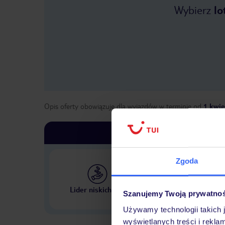
Wybierz
lo
Opis oferty obowiązuje dla wyjazdów w terminie
od
1 kwie
Zgoda
Największe biuro podr
Lider niskich cen
Szanujemy Twoją prywatno
w Polsce
Używamy technologii takich 
wyświetlanych treści i rekla