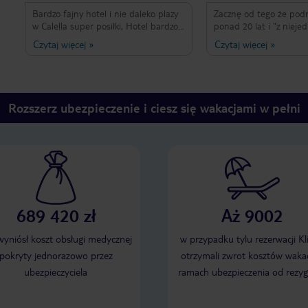
Bardzo fajny hotel i nie daleko plazy
Zacznę od tego że pod
w Calella super posiłki, Hotel bardzo
ponad 20 lat i "z nieje
czysty jak ktos chciał to pokoje były
chleb jadłem" Hotel 3* 
Czytaj więcej
»
Czytaj więcej
»
sprzątane codziennie Bardzo miła i
oczekiwania nie były tak
pomocna obsługa w Recepcji i Pubie
I tu moje miłe zaskocze
Bardzo dziekuje za pobyt
typowy dla Hiszpanii 8 
basenem położony 5 mi
morza. Pokoje w zależn
Rozszerz ubezpieczenie i ciesz się wakacjami w pełni
wykupionych wersji od s
dość głośne i spokojnie
z widokiem na basen i 
widok na morze ponad 
budynkami. Do tej ostat
dopłata na miejscu 35 
całkiem ładne czyste 
, lodówka w cenie (co m
689 420 zł
Aż 9002
bo często w Hiszpanii 
3euro za dobę) Trochę
większej szafy na ciuch
 wyniósł koszt obsługi medycznej
w przypadku tylu rezerwacji Kl
korytarzu. Ta była mała
pokryty jednorazowo przez
otrzymali zwrot kosztów wakac
i sejfem za dopłatą. Cie
ubezpieczyciela
ramach ubezpieczenia od rezyg
między pokojami powod
słychać sąsiadów. Nigdy
nie trafiliśmy na brak c