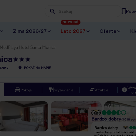
Pobi
Wpisz frazę, której szukasz
NOWOŚĆ
Zima 2026/27
Lato 2027
Oferta
Ki
MedPlaya Hotel Santa Monica
ica
32057
POKAŻ NA MAPIE
Ważn
Pokoje
Wyżywienie
Atrakcje
infor
+
6
Bardzo dobry
(
1018
opi
Bardzo dobry
Bardzo dobry
Hotel bardzo przyjemny. Wprawdzie
Bardzo fajny hotel i nie dalek
powierzchnia wokół hotelu niewielka
w Calella super posiłki, Hotel