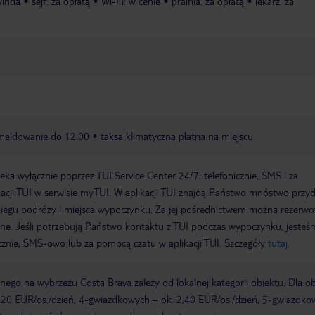
winda
sejf: za opłatą
Wi-Fi: w cenie
pralnia: za opłatą
lekarz: za
basenie nie ma choćby
parasoli koło leżaków.
się usmażyć. Są duże p
stolikami przy samym ba
oczekuje wieczornych an
tupu karaoke czy poka
pełnym sezonie myślę ż
tego więcej. Dojście do s
jeżdżącej do Barcelony
20min. Zaliczyliśmy faj
imprezę z tańcami w kl
meldowanie do 12:00
taksa klimatyczna płatna na miejscu
i muzyki hiszpańskiej L
Podsumowując Nie ma
obawiać się 3* Wakacj
a wyłącznie poprzez TUI Service Center 24/7: telefonicznie, SMS i za
Monica To dobrze wyda
acji TUI w serwisie myTUI. W aplikacji TUI znajdą Państwo mnóstwo przy
biegu podróży i miejsca wypoczynku. Za jej pośrednictwem można rezerw
wne. Jeśli potrzebują Państwo kontaktu z TUI podczas wypoczynku, jeste
icznie, SMS-owo lub za pomocą czatu w aplikacji TUI. Szczegóły
tutaj
.
ego na wybrzeżu Costa Brava zależy od lokalnej kategorii obiektu. Dla o
,20 EUR/os./dzień, 4-gwiazdkowych – ok. 2,40 EUR/os./dzień, 5-gwiazdko