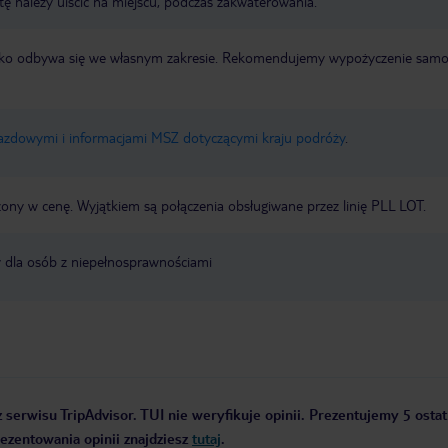
tę należy uiścić na miejscu, podczas zakwaterowania.
otnisko odbywa się we własnym zakresie. Rekomendujemy wypożyczenie sa
jazdowymi i informacjami MSZ dotyczącymi kraju podróży
.
zony w cenę. Wyjątkiem są połączenia obsługiwane przez linię PLL LOT.
y dla osób z niepełnosprawnościami
 serwisu TripAdvisor. TUI nie weryfikuje opinii. Prezentujemy 5 ostat
rezentowania opinii znajdziesz
tutaj
.