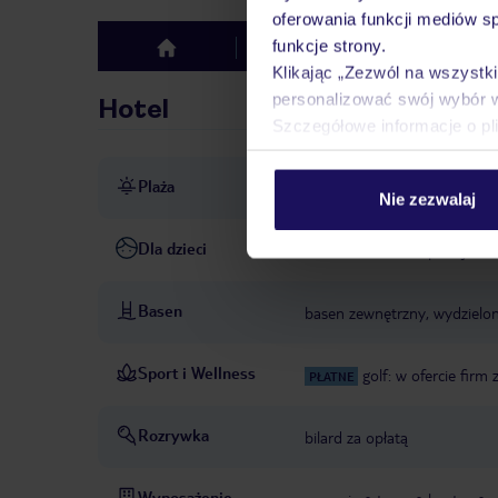
oferowania funkcji mediów s
funkcje strony.
Hotel
Opinie
top
Klikając „Zezwól na wszystk
personalizować swój wybór 
Hotel
Szczegółowe informacje o pl
Plaża
ok. 150 m od plaży
public
Nie zezwalaj
Dla dzieci
basen dla dzieci
pokój zab
Basen
basen zewnętrzny, wydzielon
Sport i Wellness
golf: w ofercie firm
PŁATNE
Rozrywka
bilard za opłatą
Wyposażenie