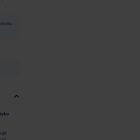
mochodu
ęzyku
uga
ość