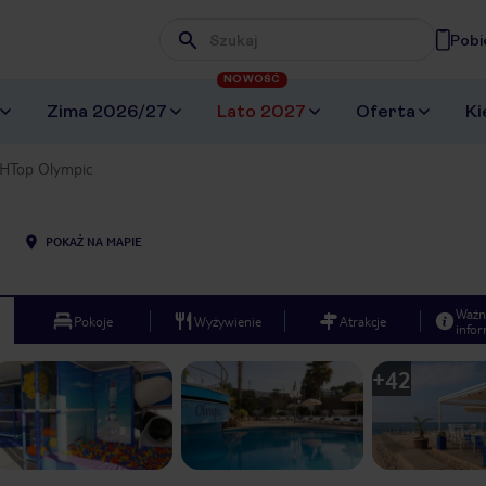
Pobi
Wpisz frazę, której szukasz
NOWOŚĆ
Zima 2026/27
Lato 2027
Oferta
Ki
HTop Olympic
POKAŻ NA MAPIE
Ważn
Pokoje
Wyżywienie
Atrakcje
infor
+
42