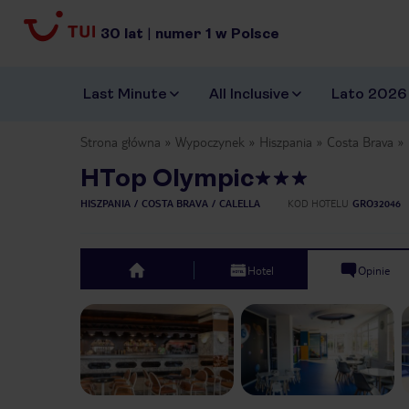
30
lat
|
numer
1
w Polsce
Last Minute
All Inclusive
Lato 2026
Strona główna
Wypoczynek
Hiszpania
Costa Brava
HTop Olympic
HISZPANIA
COSTA BRAVA
CALELLA
KOD HOTELU
GRO32046
Hotel
Opinie
top
Previous slide