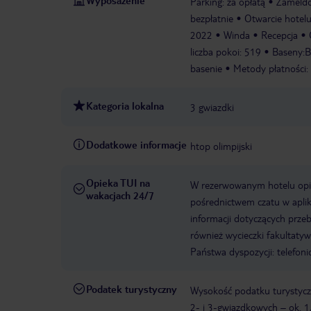
Wyposażenie
Parking: za opłatą
Zameldo
bezpłatnie
Otwarcie hotel
2022
Winda
Recepcja
liczba pokoi: 519
Baseny:Ba
basenie
Metody płatności: 
Kategoria lokalna
3 gwiazdki
Dodatkowe informacje
htop olimpijski
Opieka TUI na
W rezerwowanym hotelu opiek
wakacjach 24/7
pośrednictwem czatu w aplik
informacji dotyczących prze
również wycieczki fakultaty
Państwa dyspozycji: telefon
Podatek turystyczny
Wysokość podatku turystyczn
2- i 3-gwiazdkowych – ok. 1