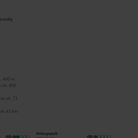
konałą
k. 400 m
o ok. 800
nie ok. 73
 ok 42 km.
701krzysztoft