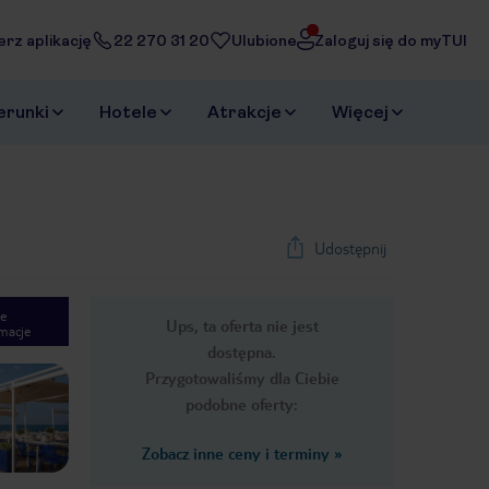
erz aplikację
22 270 31 20
Ulubione
Zaloguj się do myTUI
erunki
Hotele
Atrakcje
Więcej
Udostępnij
e
Ups, ta oferta nie jest
macje
1
/
48
dostępna.
Next slide
Przygotowaliśmy dla Ciebie
podobne oferty:
Zobacz inne ceny i terminy
»