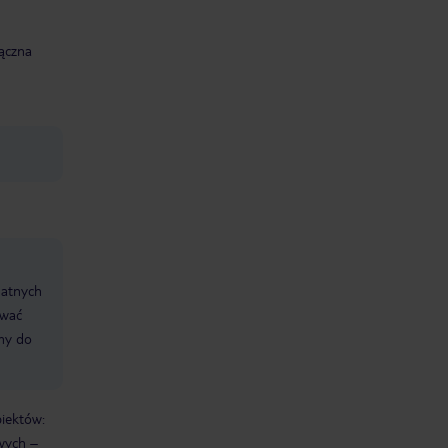
ączna
datnych
ować
śmy do
biektów:
wych –