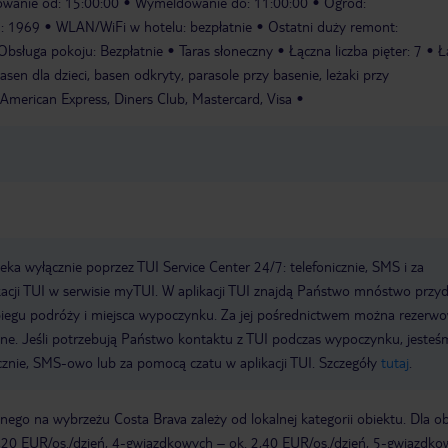
wanie od: 15:00:00
Wymeldowanie do: 11:00:00
Ogród:
u: 1969
WLAN/WiFi w hotelu: bezpłatnie
Ostatni duży remont:
Obsługa pokoju: Bezpłatnie
Taras słoneczny
Łączna liczba pięter: 7
Ł
sen dla dzieci, basen odkryty, parasole przy basenie, leżaki przy
American Express, Diners Club, Mastercard, Visa
a wyłącznie poprzez TUI Service Center 24/7: telefonicznie, SMS i za
acji TUI w serwisie myTUI. W aplikacji TUI znajdą Państwo mnóstwo przy
biegu podróży i miejsca wypoczynku. Za jej pośrednictwem można rezerw
wne. Jeśli potrzebują Państwo kontaktu z TUI podczas wypoczynku, jeste
icznie, SMS-owo lub za pomocą czatu w aplikacji TUI. Szczegóły
tutaj
.
ego na wybrzeżu Costa Brava zależy od lokalnej kategorii obiektu. Dla o
,20 EUR/os./dzień, 4-gwiazdkowych – ok. 2,40 EUR/os./dzień, 5-gwiazdko