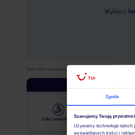
Wybierz
lo
Opis oferty obowiązuje dla wyjazdów w terminie
od
1 kwie
Zgoda
Największe biuro podr
Szanujemy Twoją prywatno
Lider niskich cen
w Polsce
Używamy technologii takich 
wyświetlanych treści i rekla