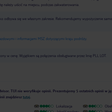
tę należy uiścić na miejscu, podczas zakwaterowania.
otnisko odbywa się we własnym zakresie. Rekomendujemy wypożyczenie sa
jazdowymi i informacjami MSZ dotyczącymi kraju podróży
.
zony w cenę. Wyjątkiem są połączenia obsługiwane przez linię PLL LOT.
visor. TUI nie weryfikuje opinii. Prezentujemy 5 ostatnich opinii w j
nii znajdziesz
tutaj
.
Lokalizacja
Obsł
Jakość noclegu
Wart