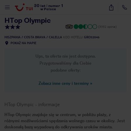
30
1
1
/
48
lat
|
numer
w Polsce
HTop Olympic
(3352 opinie)
HISZPANIA
COSTA BRAVA
CALELLA
KOD HOTELU
GRO32046
POKAŻ NA MAPIE
Ups, ta oferta nie jest dostępna.
Przygotowaliśmy dla Ciebie
podobne oferty:
Zobacz inne ceny i terminy
»
HTop Olympic
-
informacje
HTop Olympic znajduje się w centrum, w pobliżu plaży, z
różnymi możliwościami spędzania wolnego czasu w okolicy. Jest
nute
doskonałą bazą wypadową do odkrywania uroków miasta.