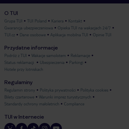
O TUI
Grupa TUI
TUI Poland
Kariera
Kontakt
Gwarancja ubezpieczeniowa
Opieka TUI na wakacjach 24/7
TUI.cz
Dane osobowe
Aplikacja mobilna TUI
Opinie TUI
Przydatne informacje
Podróż z TUI
Wakacje samolotem
Reklamacje
Status reklamacji
Ubezpieczenia
Parkingi
Hotele przy lotniskach
Regulaminy
Regulamin strony
Polityka prywatności
Polityka cookies
Bilety czarterowe
Warunki imprez turystycznych
Standardy ochrony małoletnich
Compliance
TUI w Internecie