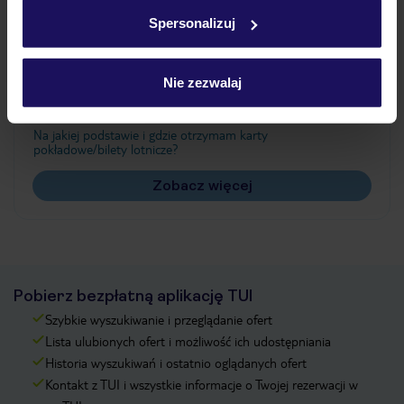
w
polityce plików cookies
oraz
polityce prywatności
.
Spersonalizuj
Często zadawane pytania
Nie zezwalaj
Jak zmienić uczestników/osobę zgłaszającą?
Czy w Hotelu będzie przedstawiciel TUI?
Na jakiej podstawie i gdzie otrzymam karty
pokładowe/bilety lotnicze?
Zobacz więcej
Pobierz bezpłatną aplikację TUI
Szybkie wyszukiwanie i przeglądanie ofert
Lista ulubionych ofert i możliwość ich udostępniania
Historia wyszukiwań i ostatnio oglądanych ofert
Kontakt z TUI i wszystkie informacje o Twojej rezerwacji w