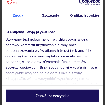
Hotel
Zgoda
Szczegóły
O plikach cookies
Opinie
Szanujemy Twoją prywatność
Używamy technologii takich jak pliki cookie w celu
poprawy komfortu użytkowania strony oraz
Pokoje
personalizowania wyświetlanych treści i reklam. Pliki
cookie wykorzystywane są także do analizowania ruchu
na naszej stronie oraz oferowania funkcji mediów
Wyżywienie
społecznościowych. Brak zgody lub jej wycofanie może
negatywnie wpłynąć na niektóre funkcje strony.
Klikając „Zezwól na wszystkie” wyrażasz zgodę na
Atrakcje
umieszczenie wszystkich plików cookie. Możesz jednak
personalizować swój wybór wchodząc w zakładkę
„Szczegóły”
Zezwól na wszystkie
Ważne informacje
Szczegółowe informacje o plikach cookie znajdziesz