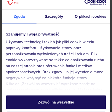
Hotel
Zgoda
Szczegóły
O plikach cookies
Opinie
Szanujemy Twoją prywatność
Używamy technologii takich jak pliki cookie w celu
poprawy komfortu użytkowania strony oraz
Pokoje
personalizowania wyświetlanych treści i reklam. Pliki
cookie wykorzystywane są także do analizowania ruchu
na naszej stronie oraz oferowania funkcji mediów
Wyżywienie
społecznościowych. Brak zgody lub jej wycofanie może
negatywnie wpłynąć na niektóre funkcje strony.
Klikając „Zezwól na wszystkie” wyrażasz zgodę na
Atrakcje
umieszczenie wszystkich plików cookie. Możesz jednak
personalizować swój wybór wchodząc w zakładkę
„Szczegóły”
Zezwól na wszystkie
Ważne informacje
Szczegółowe informacje o plikach cookie znajdziesz