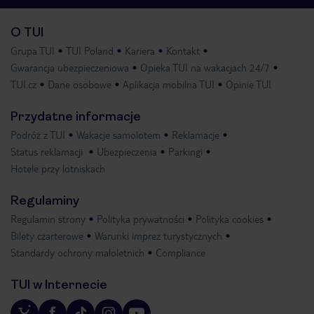
O TUI
Grupa TUI
TUI Poland
Kariera
Kontakt
Gwarancja ubezpieczeniowa
Opieka TUI na wakacjach 24/7
TUI.cz
Dane osobowe
Aplikacja mobilna TUI
Opinie TUI
Przydatne informacje
Podróż z TUI
Wakacje samolotem
Reklamacje
Status reklamacji
Ubezpieczenia
Parkingi
Hotele przy lotniskach
Regulaminy
Regulamin strony
Polityka prywatności
Polityka cookies
Bilety czarterowe
Warunki imprez turystycznych
Standardy ochrony małoletnich
Compliance
TUI w Internecie