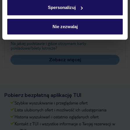
w
polityce plików cookies
oraz
polityce prywatności
.
Spersonalizuj
Często zadawane pytania
Nie zezwalaj
Jak zmienić uczestników/osobę zgłaszającą?
Czy w Hotelu będzie przedstawiciel TUI?
Na jakiej podstawie i gdzie otrzymam karty
pokładowe/bilety lotnicze?
Zobacz więcej
Pobierz bezpłatną aplikację TUI
Szybkie wyszukiwanie i przeglądanie ofert
Lista ulubionych ofert i możliwość ich udostępniania
Historia wyszukiwań i ostatnio oglądanych ofert
Kontakt z TUI i wszystkie informacje o Twojej rezerwacji w