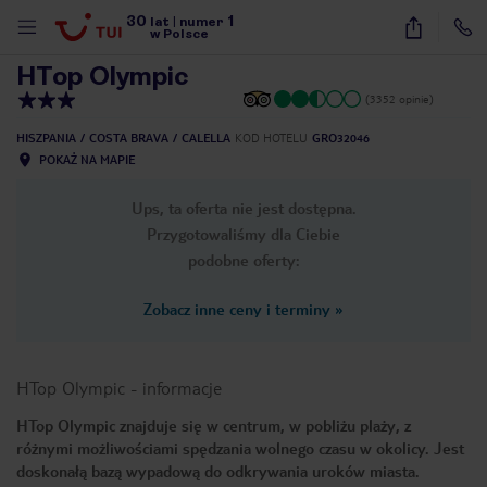
30
1
1
/
48
lat
|
numer
w Polsce
HTop Olympic
(3352 opinie)
HISZPANIA
COSTA BRAVA
CALELLA
KOD HOTELU
GRO32046
POKAŻ NA MAPIE
Ups, ta oferta nie jest dostępna.
Przygotowaliśmy dla Ciebie
podobne oferty:
Zobacz inne ceny i terminy
»
HTop Olympic
-
informacje
HTop Olympic znajduje się w centrum, w pobliżu plaży, z
różnymi możliwościami spędzania wolnego czasu w okolicy. Jest
nute
doskonałą bazą wypadową do odkrywania uroków miasta.