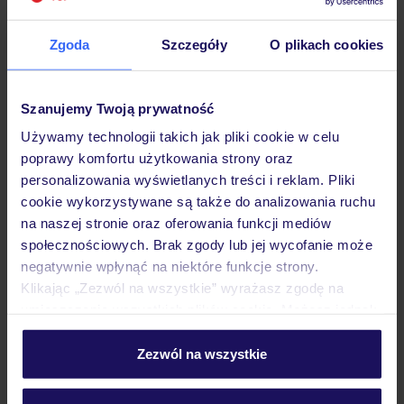
Zgoda
Szczegóły
O plikach cookies
Hotel
Szanujemy Twoją prywatność
Używamy technologii takich jak pliki cookie w celu
Pokoje
poprawy komfortu użytkowania strony oraz
personalizowania wyświetlanych treści i reklam. Pliki
cookie wykorzystywane są także do analizowania ruchu
Wyżywienie
na naszej stronie oraz oferowania funkcji mediów
społecznościowych. Brak zgody lub jej wycofanie może
negatywnie wpłynąć na niektóre funkcje strony.
Atrakcje
Klikając „Zezwól na wszystkie” wyrażasz zgodę na
umieszczenie wszystkich plików cookie. Możesz jednak
personalizować swój wybór wchodząc w zakładkę
„Szczegóły”
Zezwól na wszystkie
Ważne informacje
Szczegółowe informacje o plikach cookie znajdziesz
w
polityce plików cookies
oraz
polityce prywatności
.