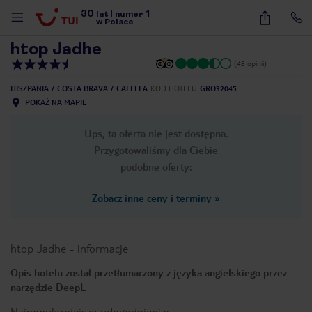
30
1
1
/
36
lat
|
numer
w Polsce
htop Jadhe
(48 opinii)
HISZPANIA
COSTA BRAVA
CALELLA
KOD HOTELU
GRO32045
POKAŻ NA MAPIE
Ups, ta oferta nie jest dostępna.
Przygotowaliśmy dla Ciebie
podobne oferty:
Zobacz inne ceny i terminy
»
htop Jadhe
-
informacje
Opis hotelu został przetłumaczony z języka angielskiego przez
narzędzie DeepL
nute
Najpopularniejsze udogodnienia: