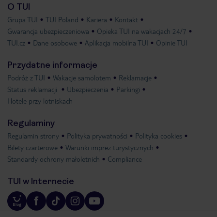
O TUI
Grupa TUI
TUI Poland
Kariera
Kontakt
Gwarancja ubezpieczeniowa
Opieka TUI na wakacjach 24/7
TUI.cz
Dane osobowe
Aplikacja mobilna TUI
Opinie TUI
Przydatne informacje
Podróż z TUI
Wakacje samolotem
Reklamacje
Status reklamacji
Ubezpieczenia
Parkingi
Hotele przy lotniskach
Regulaminy
Regulamin strony
Polityka prywatności
Polityka cookies
Bilety czarterowe
Warunki imprez turystycznych
Standardy ochrony małoletnich
Compliance
TUI w Internecie