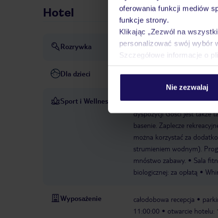
oferowania funkcji mediów s
Hotel
funkcje strony.
Klikając „Zezwól na wszystk
personalizować swój wybór 
Rozrywka
Animacja
Pokazy
Szczegółowe informacje o pl
Dla dzieci
Basen dla dzieci
Klub dla d
Nie zezwalaj
Sport i Wellness
Podczas gdy dorośli pływają
dyspozycji Gości jest także 
basenie. Zaplecze rekreacyjne
można korzystać za dodatko
strumieniem wodnym). Progr
mnóstwo zabawy.
Sala fit
biologicznej: za opłatą
Whir
Wyposażenie
całodobowa recepcja
parki
11:00:00
otwarcie hotelu: