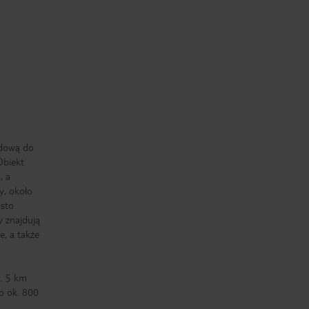
adową do
Obiekt
, a
y, około
asto
y znajdują
e, a także
k. 5 km
o ok. 800