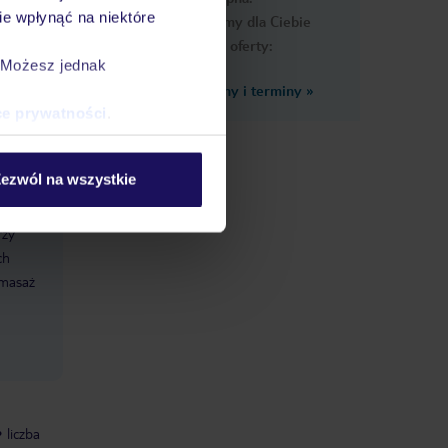
e wpłynąć na niektóre
Przygotowaliśmy dla Ciebie
podobne oferty:
. Możesz jednak
Zobacz inne ceny i terminy
»
ce prywatności
.
ezwól na wszystkie
rzy
ch
(masaż
liczba