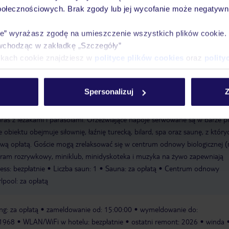
połecznościowych. Brak zgody lub jej wycofanie może negatywni
ie” wyrażasz zgodę na umieszczenie wszystkich plików cookie
wchodząc w zakładkę „Szczegóły”
ikach cookie znajdziesz w
polityce plików cookies
oraz
polity
zieci: bezpłatny
Plac zabaw
Pokój zabaw
Spersonalizuj
Z
 kilka okrążeń w odkrytym basenie, dzieci mogą bawić się w brodziku. Do
taras z leżakami i parasolami. Orzeźwiające napoje serwowane są w barze p
 obiektu obejmuje siłownię, łaźnię turecką, bilard, spa oraz saunę, z który
wą opłatą. Goście mogą zrelaksować się w centrum odnowy biologicznej 
am rozrywkowy, miniklub, minidyskoteka i muzyka na żywo zapewniają
ness: bezpłatnie
Liczba saun: 1
Sauna: za opłatą
Centrum odnowy
lpool: za opłatą
ng: za opłatą
zameldowanie od: 15:00:00
wymeldowanie do:
 1968
WLAN/WiFi w hotelu: bezpłatnie
ostatni remont: 2026
winda