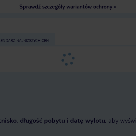
Sprawdź szczegóły wariantów ochrony
»
LENDARZ NAJNIŻSZYCH CEN
tnisko
,
długość pobytu
i
datę wylotu
, aby wyświe