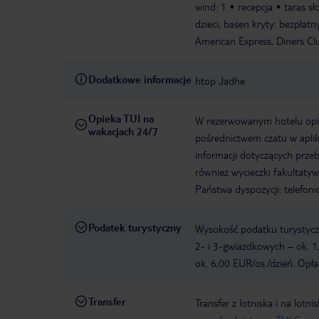
wind: 1
recepcja
taras s
dzieci, basen kryty: bezpłatn
American Express, Diners Clu
Dodatkowe informacje
htop Jadhe
Opieka TUI na
W rezerwowanym hotelu opiek
wakacjach 24/7
pośrednictwem czatu w aplik
informacji dotyczących prze
również wycieczki fakultaty
Państwa dyspozycji: telefon
Podatek turystyczny
Wysokość podatku turystyczn
2- i 3-gwiazdkowych – ok. 1
ok. 6,00 EUR/os./dzień. Opła
Transfer
Transfer z lotniska i na l