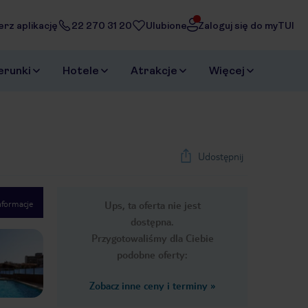
erz aplikację
22 270 31 20
Ulubione
Zaloguj się do myTUI
erunki
Hotele
Atrakcje
Więcej
Udostępnij
nformacje
Ups, ta oferta nie jest
1
/
36
dostępna.
Next slide
Przygotowaliśmy dla Ciebie
podobne oferty:
Zobacz inne ceny i terminy
»