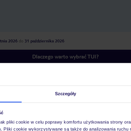
tnia 2026
do
31 października 2026
Dlaczego warto wybrać TUI?
óży
Tylko u nas opieka na
10
30 lat w Polsce
wakacjach 24/7
Szczegóły
ść
jak pliki cookie w celu poprawy komfortu użytkowania strony or
Pokoje
Wyżywienie
Atrakcje
Ważne i
m. Pliki cookie wykorzystywane są także do analizowania ruchu 