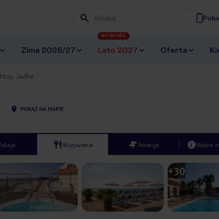
Pobi
Wpisz frazę, której szukasz
NOWOŚĆ
Zima 2026/27
Lato 2027
Oferta
Ki
htop Jadhe
POKAŻ NA MAPIE
Pokoje
Wyżywienie
Atrakcje
Ważne i
+
30