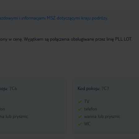
jazdowymi i informacjami MSZ dotyczącymi kraju podróży
.
zony w cenę. Wyjątkiem są połączenia obsługiwane przez linię PLL LOT.
koju
:
7C6
Kod pokoju
:
7C7
TV
fon
telefon
a lub prysznic
wanna lub prysznic
WC