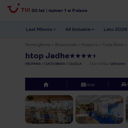
30
lat
|
numer
1
w Polsce
Last Minute
All Inclusive
Lato 2026
Strona główna
Wypoczynek
Hiszpania
Costa Brava
htop Jadhe
HISZPANIA
COSTA BRAVA
CALELLA
KOD HOTELU
GRO32045
Hotel
top
Previous slide