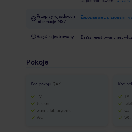
za pośrednictwem
TUI Cars.
Przepisy wjazdowe i
Zapoznaj się z przepisami w
informacje MSZ
Bagaż rejestrowany
Bagaż rejestrowany jest wlic
Pokoje
Kod pokoju
:
7AK
Kod po
TV
TV
telefon
tele
wanna lub prysznic
wann
WC
WC