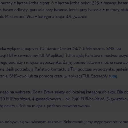
łoneczny
łączna liczba pięter: 8
łączna liczba pokoi: 325
baseny: basen
y, basen odkryty, parasole przy basenie, leżaki przy basenie
metody płatn
b, Mastercard, Visa
kategoria kraju: 4,5 gwiazdki
a wyłącznie poprzez TUI Service Center 24/7: telefonicznie, SMS i za
acji TUI w serwisie myTUI. W aplikacji TUI znajdą Państwo mnóstwo przy
biegu podróży i miejsca wypoczynku. Za jej pośrednictwem można rezerw
wne. Jeśli potrzebują Państwo kontaktu z TUI podczas wypoczynku, jeste
icznie, SMS-owo lub za pomocą czatu w aplikacji TUI. Szczegóły
tutaj
.
ego na wybrzeżu Costa Brava zależy od lokalnej kategorii obiektu. Dla o
,20 EUR/os./dzień, 4-gwiazdkowych – ok. 2,40 EUR/os./dzień, 5-gwiazdko
tę należy uiścić na miejscu, podczas zakwaterowania.
otnisko odbywa się we własnym zakresie. Rekomendujemy wypożyczenie sa