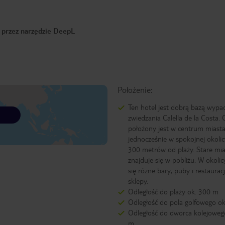
o przez narzędzie DeepL
Położenie:
Ten hotel jest dobrą bazą wyp
zwiedzania Calella de la Costa. 
położony jest w centrum miasta
jednocześnie w spokojnej okolic
300 metrów od plaży. Stare mi
znajduje się w pobliżu. W okolic
się różne bary, puby i restauracj
sklepy.
Odległość do plaży ok. 300 m
Odległość do pola golfowego o
Odległość do dworca kolejoweg
m