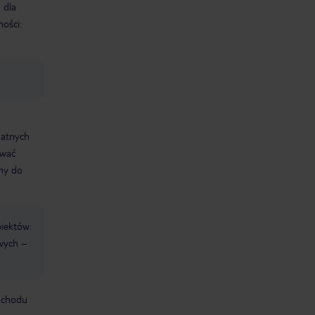
 dla
ości:
datnych
ować
śmy do
biektów:
wych –
mochodu