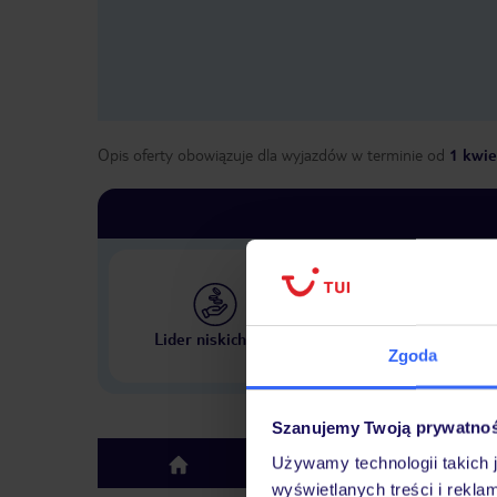
Opis oferty obowiązuje dla wyjazdów w terminie
od
1 kwie
Największe biuro podr
Lider niskich cen
w Polsce
Zgoda
Szanujemy Twoją prywatno
Używamy technologii takich 
Hotel
top
wyświetlanych treści i rekla