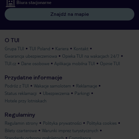
Biura stacjonarne
Znajdź na mapie
O TUI
Grupa TUI
TUI Poland
Kariera
Kontakt
Gwarancja ubezpieczeniowa
Opieka TUI na wakacjach 24/7
TUI.cz
Dane osobowe
Aplikacja mobilna TUI
Opinie TUI
Przydatne informacje
Podróż z TUI
Wakacje samolotem
Reklamacje
Status reklamacji
Ubezpieczenia
Parkingi
Hotele przy lotniskach
Regulaminy
Regulamin strony
Polityka prywatności
Polityka cookies
Bilety czarterowe
Warunki imprez turystycznych
Standardy ochrony małoletnich
Compliance