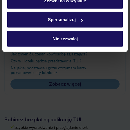
„Szczegóły”
Zezwól na wszystkie
Szczegółowe informacje o plikach cookie znajdziesz
w
polityce plików cookies
oraz
polityce prywatności
.
Ważne informacje
Spersonalizuj
Nie zezwalaj
Często zadawane pytania
Jak zmienić uczestników/osobę zgłaszającą?
Czy w Hotelu będzie przedstawiciel TUI?
Na jakiej podstawie i gdzie otrzymam karty
pokładowe/bilety lotnicze?
Zobacz więcej
Pobierz bezpłatną aplikację TUI
Szybkie wyszukiwanie i przeglądanie ofert