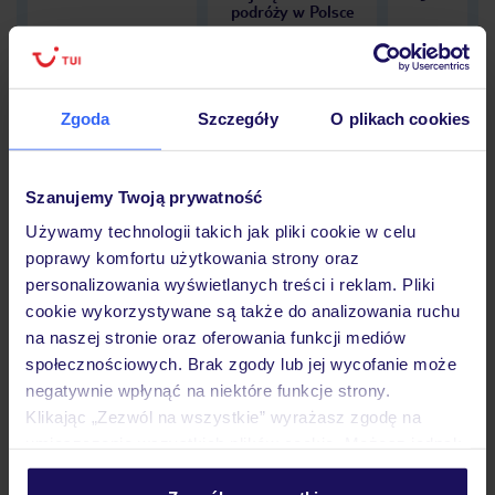
podróży w Polsce
Zgoda
Szczegóły
O plikach cookies
Hotel
Szanujemy Twoją prywatność
Używamy technologii takich jak pliki cookie w celu
Opinie
poprawy komfortu użytkowania strony oraz
personalizowania wyświetlanych treści i reklam. Pliki
cookie wykorzystywane są także do analizowania ruchu
Pokoje
na naszej stronie oraz oferowania funkcji mediów
społecznościowych. Brak zgody lub jej wycofanie może
negatywnie wpłynąć na niektóre funkcje strony.
Wyżywienie
Klikając „Zezwól na wszystkie” wyrażasz zgodę na
umieszczenie wszystkich plików cookie. Możesz jednak
personalizować swój wybór wchodząc w zakładkę
Atrakcje