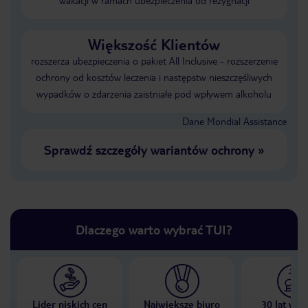
wakacji w ramach ubezpieczenia od rezygnacji
Większość Klientów
rozszerza ubezpieczenia o pakiet All Inclusive - rozszerzenie
ochrony od kosztów leczenia i następstw nieszczęśliwych
wypadków o zdarzenia zaistniałe pod wpływem alkoholu
Dane Mondial Assistance
Sprawdź szczegóły wariantów ochrony
»
Dlaczego warto wybrać TUI?
Lider niskich cen
Największe biuro
30 lat w P