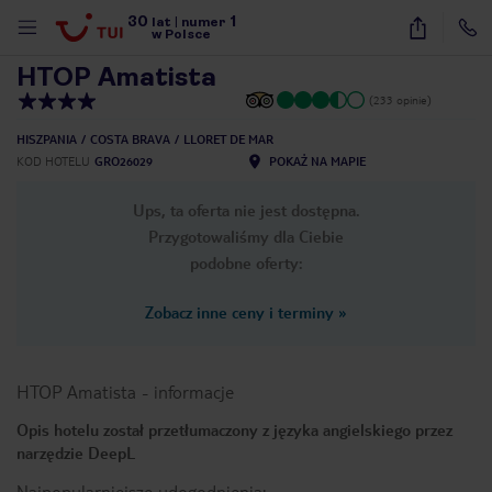
30
1
1
/
54
lat
|
numer
w Polsce
HTOP Amatista
(233 opinie)
HISZPANIA
COSTA BRAVA
LLORET DE MAR
KOD HOTELU
GRO26029
POKAŻ NA MAPIE
Ups, ta oferta nie jest dostępna.
Przygotowaliśmy dla Ciebie
podobne oferty:
Zobacz inne ceny i terminy
»
HTOP Amatista
-
informacje
Opis hotelu został przetłumaczony z języka angielskiego przez
narzędzie DeepL
nute
Najpopularniejsze udogodnienia: