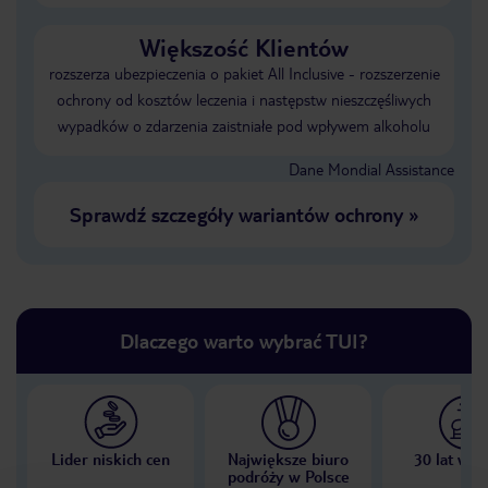
Większość Klientów
rozszerza ubezpieczenia o pakiet All Inclusive - rozszerzenie
ochrony od kosztów leczenia i następstw nieszczęśliwych
wypadków o zdarzenia zaistniałe pod wpływem alkoholu
Dane Mondial Assistance
Sprawdź szczegóły wariantów ochrony
»
Dlaczego warto wybrać TUI?
Lider niskich cen
Największe biuro
30 lat w P
podróży w Polsce