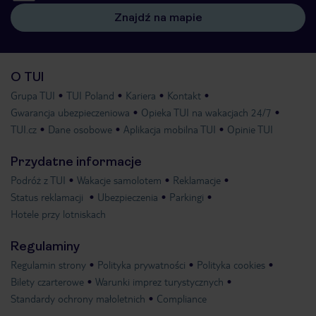
Znajdź na mapie
O TUI
Grupa TUI
TUI Poland
Kariera
Kontakt
Gwarancja ubezpieczeniowa
Opieka TUI na wakacjach 24/7
TUI.cz
Dane osobowe
Aplikacja mobilna TUI
Opinie TUI
Przydatne informacje
Podróż z TUI
Wakacje samolotem
Reklamacje
Status reklamacji
Ubezpieczenia
Parkingi
Hotele przy lotniskach
Regulaminy
Regulamin strony
Polityka prywatności
Polityka cookies
Bilety czarterowe
Warunki imprez turystycznych
Standardy ochrony małoletnich
Compliance