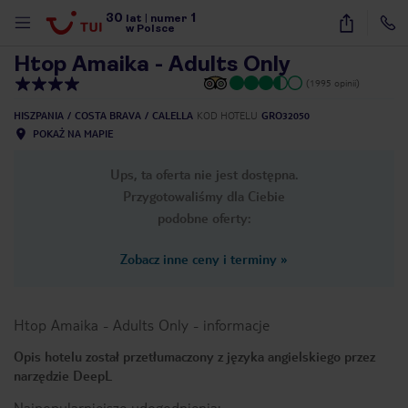
30
1
1
/
32
lat
|
numer
w Polsce
Htop Amaika - Adults Only
(1995 opinii)
HISZPANIA
COSTA BRAVA
CALELLA
KOD HOTELU
GRO32050
POKAŻ NA MAPIE
Ups, ta oferta nie jest dostępna.
Przygotowaliśmy dla Ciebie
podobne oferty:
Zobacz inne ceny i terminy
»
Htop Amaika - Adults Only
-
informacje
Opis hotelu został przetłumaczony z języka angielskiego przez
narzędzie DeepL
nute
Najpopularniejsze udogodnienia: