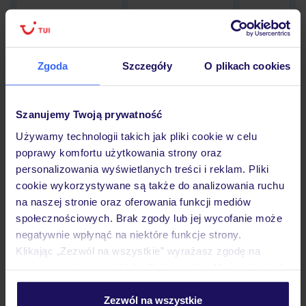
Zgoda
Szczegóły
O plikach cookies
Hotel
Szanujemy Twoją prywatność
Opinie
Używamy technologii takich jak pliki cookie w celu
poprawy komfortu użytkowania strony oraz
personalizowania wyświetlanych treści i reklam. Pliki
Pokoje
cookie wykorzystywane są także do analizowania ruchu
na naszej stronie oraz oferowania funkcji mediów
społecznościowych. Brak zgody lub jej wycofanie może
Wyżywienie
negatywnie wpłynąć na niektóre funkcje strony.
Klikając „Zezwól na wszystkie” wyrażasz zgodę na
umieszczenie wszystkich plików cookie. Możesz jednak
Atrakcje
personalizować swój wybór wchodząc w zakładkę
„Szczegóły”
Zezwól na wszystkie