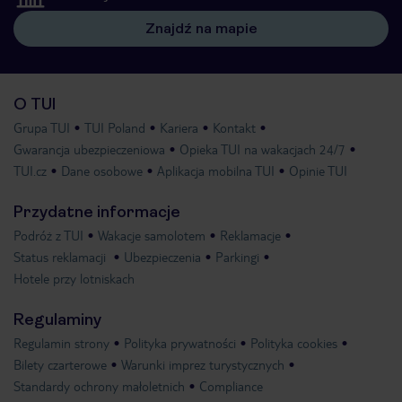
Znajdź na mapie
O TUI
Grupa TUI
TUI Poland
Kariera
Kontakt
Gwarancja ubezpieczeniowa
Opieka TUI na wakacjach 24/7
TUI.cz
Dane osobowe
Aplikacja mobilna TUI
Opinie TUI
Przydatne informacje
Podróż z TUI
Wakacje samolotem
Reklamacje
Status reklamacji
Ubezpieczenia
Parkingi
Hotele przy lotniskach
Regulaminy
Regulamin strony
Polityka prywatności
Polityka cookies
Bilety czarterowe
Warunki imprez turystycznych
Standardy ochrony małoletnich
Compliance