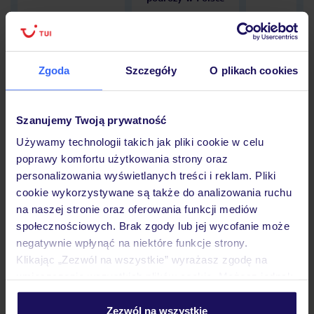
Zgoda
Szczegóły
O plikach cookies
Hotel
Szanujemy Twoją prywatność
Opinie
Używamy technologii takich jak pliki cookie w celu
poprawy komfortu użytkowania strony oraz
personalizowania wyświetlanych treści i reklam. Pliki
Pokoje
cookie wykorzystywane są także do analizowania ruchu
na naszej stronie oraz oferowania funkcji mediów
społecznościowych. Brak zgody lub jej wycofanie może
negatywnie wpłynąć na niektóre funkcje strony.
Wyżywienie
Klikając „Zezwól na wszystkie” wyrażasz zgodę na
umieszczenie wszystkich plików cookie. Możesz jednak
personalizować swój wybór wchodząc w zakładkę
Atrakcje
„Szczegóły”
Zezwól na wszystkie