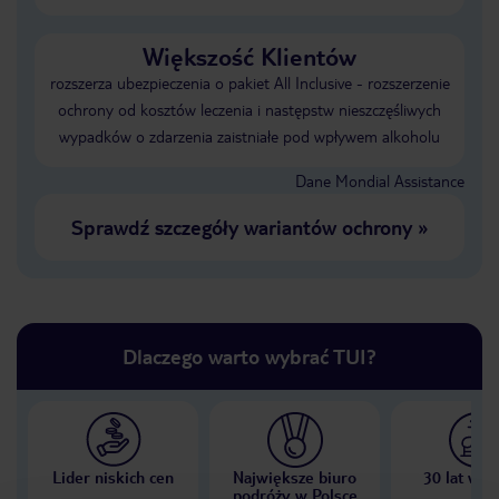
Większość Klientów
rozszerza ubezpieczenia o pakiet All Inclusive - rozszerzenie
ochrony od kosztów leczenia i następstw nieszczęśliwych
wypadków o zdarzenia zaistniałe pod wpływem alkoholu
Dane Mondial Assistance
Sprawdź szczegóły wariantów ochrony
»
Dlaczego warto wybrać TUI?
Lider niskich cen
Największe biuro
30 lat w P
podróży w Polsce