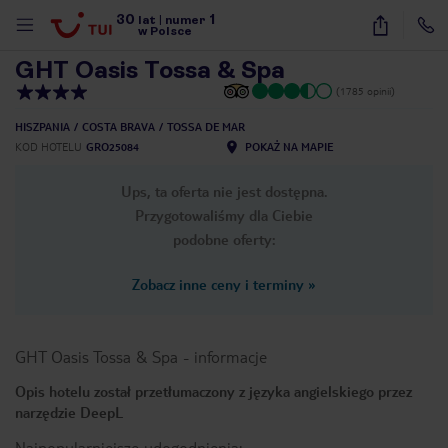
30
1
1
/
30
lat
|
numer
w Polsce
GHT Oasis Tossa & Spa
(1785 opinii)
HISZPANIA
COSTA BRAVA
TOSSA DE MAR
KOD HOTELU
GRO25084
POKAŻ NA MAPIE
Ups, ta oferta nie jest dostępna.
Przygotowaliśmy dla Ciebie
podobne oferty:
Zobacz inne ceny i terminy
»
GHT Oasis Tossa & Spa
-
informacje
Opis hotelu został przetłumaczony z języka angielskiego przez
narzędzie DeepL
nute
Najpopularniejsze udogodnienia: