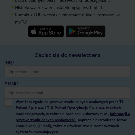
Lista ulubionych ofert i możliwość ich udostępniania
Historia wyszukiwań i ostatnio oglądanych ofert
Kontakt z TUI i wszystkie informacje o Twojej rezerwacji w
myTUI
Zapisz się do newslettera
IMIĘ*
E-MAIL*
Wyrażam zgodę na przetwarzanie danych osobowych przez TUI
Poland Sp. z o.o. i TUI Poland Dystrybucja Sp. z o.o. w celach
marketingowych, w zakresie oraz celu wskazanym w
„Informacji o
przetwarzaniu danych osobowych”
, poprzez elektroniczną formę
komunikacji (e-mail), także z użyciem tzw. automatycznych
systemów wywołujących.