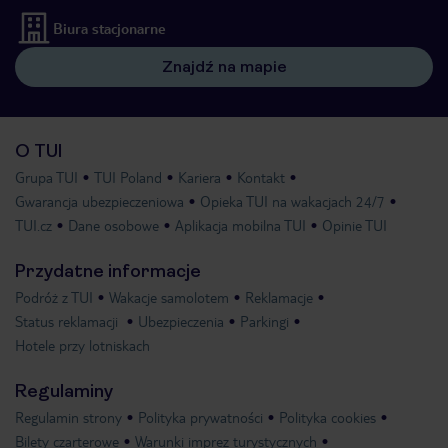
Biura stacjonarne
Znajdź na mapie
O TUI
Grupa TUI
TUI Poland
Kariera
Kontakt
Gwarancja ubezpieczeniowa
Opieka TUI na wakacjach 24/7
TUI.cz
Dane osobowe
Aplikacja mobilna TUI
Opinie TUI
Przydatne informacje
Podróż z TUI
Wakacje samolotem
Reklamacje
Status reklamacji
Ubezpieczenia
Parkingi
Hotele przy lotniskach
Regulaminy
Regulamin strony
Polityka prywatności
Polityka cookies
Bilety czarterowe
Warunki imprez turystycznych