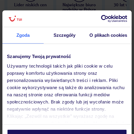
Lider niskich cen
Największe biuro
30 lat w P
podróży w Polsce
Zgoda
Szczegóły
O plikach cookies
Hotel
Szanujemy Twoją prywatność
Używamy technologii takich jak pliki cookie w celu
Opinie
poprawy komfortu użytkowania strony oraz
personalizowania wyświetlanych treści i reklam. Pliki
cookie wykorzystywane są także do analizowania ruchu
Pokoje
na naszej stronie oraz oferowania funkcji mediów
społecznościowych. Brak zgody lub jej wycofanie może
negatywnie wpłynąć na niektóre funkcje strony.
Wyżywienie
Klikając „Zezwól na wszystkie” wyrażasz zgodę na
umieszczenie wszystkich plików cookie. Możesz jednak
personalizować swój wybór wchodząc w zakładkę