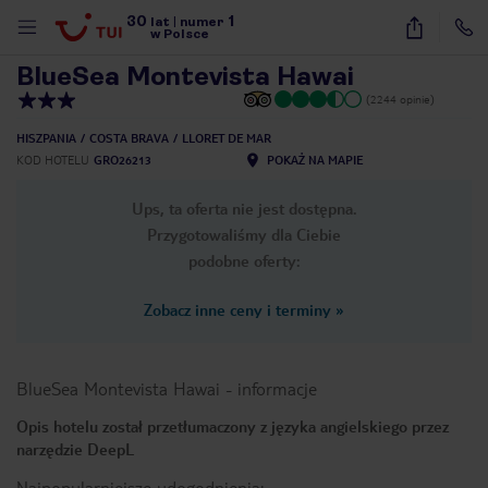
30
1
1
/
32
lat
|
numer
w Polsce
BlueSea Montevista Hawai
(2244 opinie)
HISZPANIA
COSTA BRAVA
LLORET DE MAR
KOD HOTELU
GRO26213
POKAŻ NA MAPIE
Ups, ta oferta nie jest dostępna.
Przygotowaliśmy dla Ciebie
podobne oferty:
Zobacz inne ceny i terminy
»
BlueSea Montevista Hawai
-
informacje
Opis hotelu został przetłumaczony z języka angielskiego przez
narzędzie DeepL
nute
Najpopularniejsze udogodnienia: