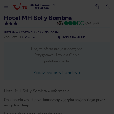
30
1
1
/
9
lat
|
numer
w Polsce
Hotel MH Sol y Sombra
(549 opinii)
HISZPANIA
COSTA BLANCA
BENIDORM
KOD HOTELU
ALC06106
POKAŻ NA MAPIE
Ups, ta oferta nie jest dostępna.
Przygotowaliśmy dla Ciebie
podobne oferty:
Zobacz inne ceny i terminy
»
Hotel MH Sol y Sombra
-
informacje
Opis hotelu został przetłumaczony z języka angielskiego przez
narzędzie DeepL
nute
Najpopularniejsze udogodnienia: