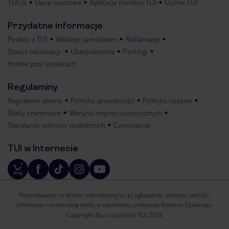
TUI.cz
Dane osobowe
Aplikacja mobilna TUI
Opinie TUI
Przydatne informacje
Podróż z TUI
Wakacje samolotem
Reklamacje
Status reklamacji
Ubezpieczenia
Parkingi
Hotele przy lotniskach
Regulaminy
Regulamin strony
Polityka prywatności
Polityka cookies
Bilety czarterowe
Warunki imprez turystycznych
Standardy ochrony małoletnich
Compliance
TUI w Internecie
Prezentowane na stronie internetowej tui.pl ogłoszenia, reklamy, cenniki i
informacje nie stanowią oferty w rozumieniu przepisów Kodeksu Cywilnego.
Copyright Biuro podróży TUI 2026