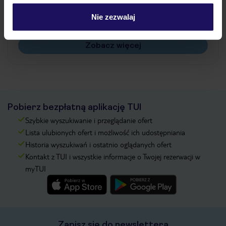
Czy w Hotelu będzie przedstawiciel TUI?
Na jakiej podstawie i gdzie otrzymam karty
Nie zezwalaj
pokładowe/bilety lotnicze?
Zobacz więcej
Pobierz bezpłatną aplikację TUI
Szybkie wyszukiwanie i przeglądanie ofert
Lista ulubionych ofert i możliwość ich udostępniania
Historia wyszukiwań i ostatnio oglądanych ofert
Kontakt z TUI i wszystkie informacje o Twojej rezerwacji w
myTUI
Zapisz się do newslettera