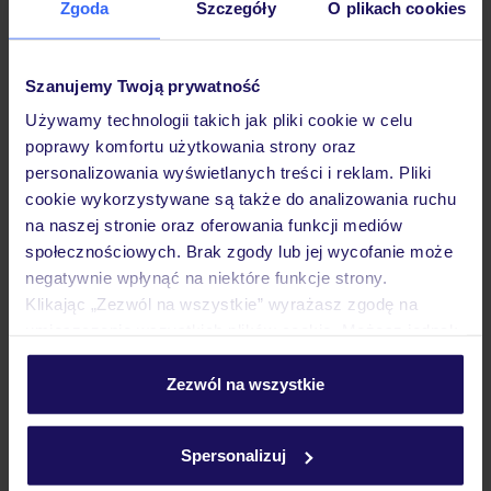
Zgoda
Szczegóły
O plikach cookies
Hotel
Szanujemy Twoją prywatność
Pokoje
Używamy technologii takich jak pliki cookie w celu
poprawy komfortu użytkowania strony oraz
personalizowania wyświetlanych treści i reklam. Pliki
Wyżywienie
cookie wykorzystywane są także do analizowania ruchu
na naszej stronie oraz oferowania funkcji mediów
społecznościowych. Brak zgody lub jej wycofanie może
Atrakcje
negatywnie wpłynąć na niektóre funkcje strony.
Klikając „Zezwól na wszystkie” wyrażasz zgodę na
umieszczenie wszystkich plików cookie. Możesz jednak
Ważne informacje
personalizować swój wybór wchodząc w zakładkę
„Szczegóły”
Zezwól na wszystkie
Szczegółowe informacje o plikach cookie znajdziesz
w
polityce plików cookies
oraz
polityce prywatności
.
Często zadawane pytania
Spersonalizuj
Jak zmienić uczestników/osobę zgłaszającą?