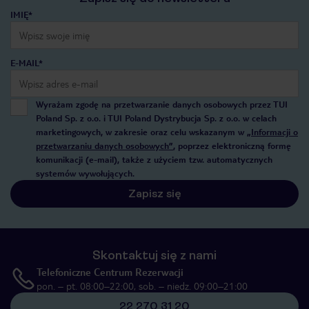
IMIĘ*
E-MAIL*
Wyrażam zgodę na przetwarzanie danych osobowych przez TUI
Poland Sp. z o.o. i TUI Poland Dystrybucja Sp. z o.o. w celach
marketingowych, w zakresie oraz celu wskazanym w
„Informacji o
przetwarzaniu danych osobowych”
, poprzez elektroniczną formę
komunikacji (e-mail), także z użyciem tzw. automatycznych
systemów wywołujących.
Zapisz się
Skontaktuj się z nami
Telefoniczne Centrum Rezerwacji
pon. – pt. 08:00–22:00, sob. – niedz. 09:00–21:00
22 270 31 20