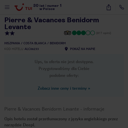
30
1
1
/
28
lat
|
numer
w Polsce
Pierre & Vacances Benidorm
Levante
(817 opinii)
HISZPANIA
COSTA BLANCA
BENIDORM
KOD HOTELU
ALC06233
POKAŻ NA MAPIE
Ups, ta oferta nie jest dostępna.
Przygotowaliśmy dla Ciebie
podobne oferty:
Zobacz inne ceny i terminy
»
Pierre & Vacances Benidorm Levante
-
informacje
Opis hotelu został przetłumaczony z języka angielskiego przez
nute
narzędzie DeepL