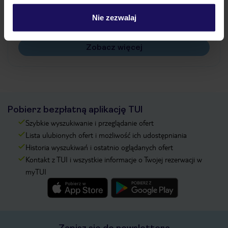
Czy w Hotelu będzie przedstawiciel TUI?
Nie zezwalaj
Na jakiej podstawie i gdzie otrzymam karty
pokładowe/bilety lotnicze?
Zobacz więcej
Pobierz bezpłatną aplikację TUI
Szybkie wyszukiwanie i przeglądanie ofert
Lista ulubionych ofert i możliwość ich udostępniania
Historia wyszukiwań i ostatnio oglądanych ofert
Kontakt z TUI i wszystkie informacje o Twojej rezerwacji w
myTUI