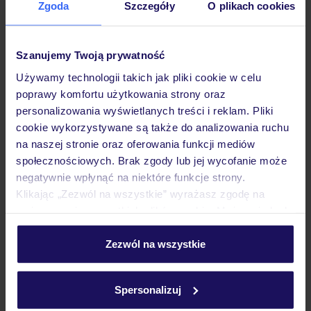
Zgoda
Szczegóły
O plikach cookies
Hotel
Szanujemy Twoją prywatność
Pokoje
Używamy technologii takich jak pliki cookie w celu
poprawy komfortu użytkowania strony oraz
personalizowania wyświetlanych treści i reklam. Pliki
Wyżywienie
cookie wykorzystywane są także do analizowania ruchu
na naszej stronie oraz oferowania funkcji mediów
społecznościowych. Brak zgody lub jej wycofanie może
Atrakcje
negatywnie wpłynąć na niektóre funkcje strony.
Klikając „Zezwól na wszystkie” wyrażasz zgodę na
umieszczenie wszystkich plików cookie. Możesz jednak
Ważne informacje
personalizować swój wybór wchodząc w zakładkę
„Szczegóły”
Zezwól na wszystkie
Szczegółowe informacje o plikach cookie znajdziesz
w
polityce plików cookies
oraz
polityce prywatności
.
Często zadawane pytania
Spersonalizuj
Jak zmienić uczestników/osobę zgłaszającą?