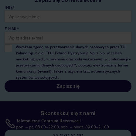
Zapisz się do newslettera
IMIĘ*
E-MAIL*
Wyrażam zgodę na przetwarzanie danych osobowych przez TUI
Poland Sp. z o.o. i TUI Poland Dystrybucja Sp. z o.o. w celach
marketingowych, w zakresie oraz celu wskazanym w
„Informacji o
przetwarzaniu danych osobowych”
, poprzez elektroniczną formę
komunikacji (e-mail), także z użyciem tzw. automatycznych
systemów wywołujących.
Zapisz się
Skontaktuj się z nami
Telefoniczne Centrum Rezerwacji
pon. – pt. 08:00–22:00, sob. – niedz. 09:00–21:00
22 270 31 20