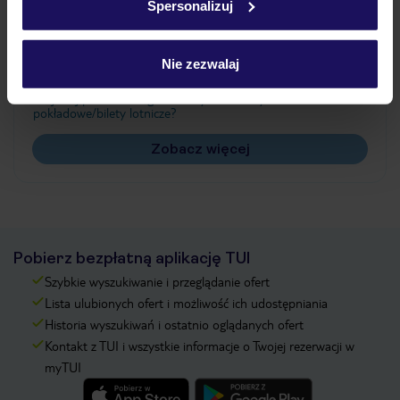
Spersonalizuj
Często zadawane pytania
Jak zmienić uczestników/osobę zgłaszającą?
Nie zezwalaj
Czy w Hotelu będzie przedstawiciel TUI?
Na jakiej podstawie i gdzie otrzymam karty
pokładowe/bilety lotnicze?
Zobacz więcej
Pobierz bezpłatną aplikację TUI
Szybkie wyszukiwanie i przeglądanie ofert
Lista ulubionych ofert i możliwość ich udostępniania
Historia wyszukiwań i ostatnio oglądanych ofert
Kontakt z TUI i wszystkie informacje o Twojej rezerwacji w
myTUI