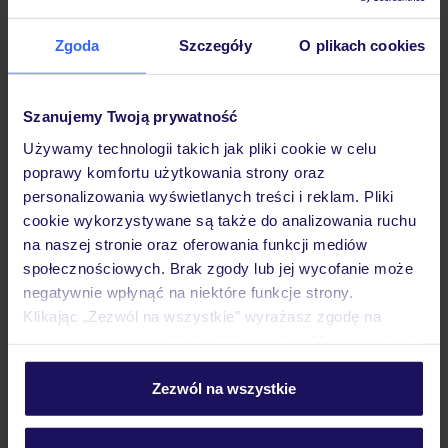
Zgoda
Szczegóły
O plikach cookies
Hotel
Szanujemy Twoją prywatność
Używamy technologii takich jak pliki cookie w celu
Pokoje
poprawy komfortu użytkowania strony oraz
personalizowania wyświetlanych treści i reklam. Pliki
cookie wykorzystywane są także do analizowania ruchu
Wyżywienie
na naszej stronie oraz oferowania funkcji mediów
społecznościowych. Brak zgody lub jej wycofanie może
negatywnie wpłynąć na niektóre funkcje strony.
Atrakcje
Klikając „Zezwól na wszystkie” wyrażasz zgodę na
umieszczenie wszystkich plików cookie. Możesz jednak
personalizować swój wybór wchodząc w zakładkę
Ważne informacje
„Szczegóły”
Zezwól na wszystkie
Szczegółowe informacje o plikach cookie znajdziesz
w
polityce plików cookies
oraz
polityce prywatności
.