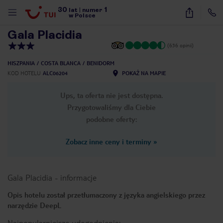
30
1
1
/
10
lat
|
numer
w Polsce
Gala Placidia
(636 opinii)
HISZPANIA
COSTA BLANCA
BENIDORM
KOD HOTELU
ALC06204
POKAŻ NA MAPIE
Ups, ta oferta nie jest dostępna.
Przygotowaliśmy dla Ciebie
podobne oferty:
Zobacz inne ceny i terminy
»
Gala Placidia
-
informacje
Opis hotelu został przetłumaczony z języka angielskiego przez
narzędzie DeepL
nute
Najpopularniejsze udogodnienia: