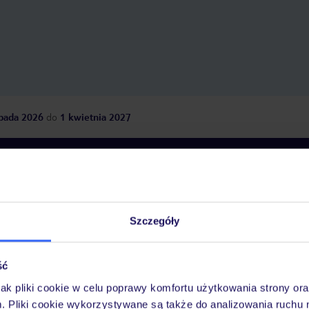
opada 2026
do
1 kwietnia 2027
Dlaczego warto wybrać TUI?
Szczegóły
óży
Tylko u nas opieka na
10
30 lat w Polsce
wakacjach 24/7
ść
jak pliki cookie w celu poprawy komfortu użytkowania strony or
m. Pliki cookie wykorzystywane są także do analizowania ruchu 
Ważn