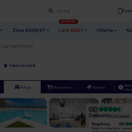
Pobi
Wpisz frazę, której szukasz
NOWOŚĆ
Zima 2026/27
Lato 2027
Oferta
Ki
Cap Negret Hotel
POKAŻ NA MAPIE
Ważn
Pokoje
Wyżywienie
Atrakcje
infor
+
32
Znakomity
(
1525
opinii
)
Wyjątkowy
Wyjątkowy
Spędziliśmy w tym hotelu tydz ,
Byłam tu 4 lata temu i cena 
bardzo miła obsługa , czyste pokoje
jakości super, blisko paseo, te