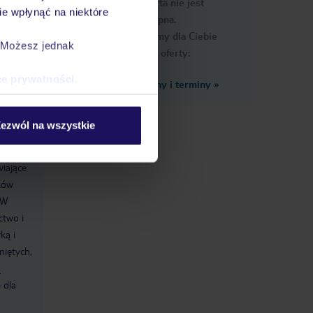
Ups, ta oferta nie jest
macje
e wpłynąć na niektóre
dostępna.
Przygotowaliśmy dla Ciebie
. Możesz jednak
podobne oferty:
ce prywatności
.
Zobacz inne ceny i terminy
»
ezwól na wszystkie
wiające
ków
 W
ctwo i
ką i
niętych,
ą
 dla