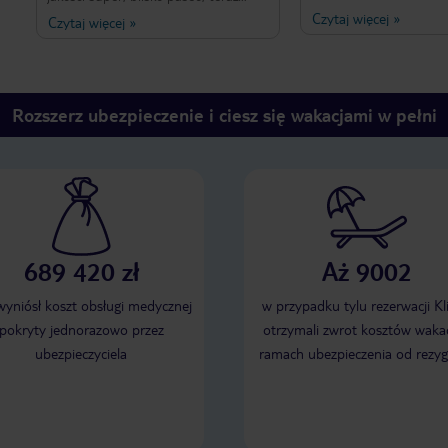
dużo brakuje do czter
chyba drożej. Pokoje czyste i
Czytaj więcej
»
Czytaj więcej
»
hotelu. Pokoje jak były
przyjemna. Bardzo duży parking,
sprzątane to po łebkac
dobra meijscówka Bardzo dobre
najbardziej tam irytowa
śniadanie, teraz hotel poszedł w
poza tym było ok.
stronę rowerzystów
Rozszerz ubezpieczenie i ciesz się wakacjami w pełni
689 420 zł
Aż 9002
 wyniósł koszt obsługi medycznej
w przypadku tylu rezerwacji Kl
pokryty jednorazowo przez
otrzymali zwrot kosztów wakac
ubezpieczyciela
ramach ubezpieczenia od rezyg