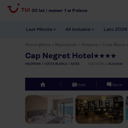
30
lat
|
numer
1
w Polsce
Last Minute
All Inclusive
Lato 2026
Strona główna
Wypoczynek
Hiszpania
Costa Blanca
Cap Negret Hotel
HISZPANIA
COSTA BLANCA
ALTEA
KOD HOTELU
ALC84030
Hotel
Opinie
top
Previous slide