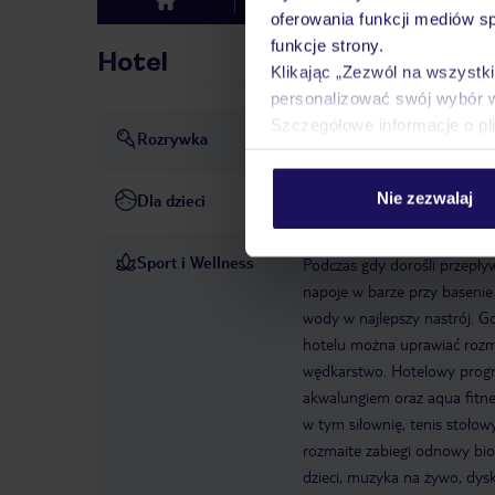
Hotel
Opinie
top
oferowania funkcji mediów s
funkcje strony.
Hotel
Klikając „Zezwól na wszystk
personalizować swój wybór 
Szczegółowe informacje o pl
Rozrywka
Animacja
dyskoteka lub k
Nie zezwalaj
Dla dzieci
basen dla dzieci
klub dla dz
Sport i Wellness
Podczas gdy dorośli przepływ
napoje w barze przy basenie
wody w najlepszy nastrój. Go
hotelu można uprawiać rozmai
wędkarstwo. Hotelowy progr
akwalungiem oraz aqua fitne
w tym siłownię, tenis stołowy
rozmaite zabiegi odnowy bio
dzieci, muzyka na żywo, dys