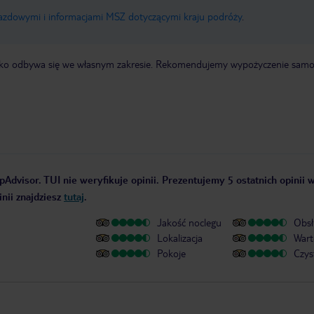
jazdowymi i informacjami MSZ dotyczącymi kraju podróży
.
otnisko odbywa się we własnym zakresie. Rekomendujemy wypożyczenie sa
pAdvisor. TUI nie weryfikuje opinii. Prezentujemy 5 ostatnich opinii 
nii znajdziesz
tutaj
.
Jakość noclegu
Obsł
Lokalizacja
Wart
Pokoje
Czys