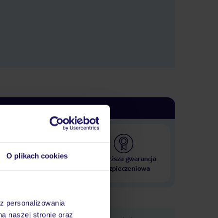
O plikach cookies
 000 hoteli w ponad 50
Najwyższa gwarancja
krajach
ubezpieczeniowa
az personalizowania
na naszej stronie oraz
e