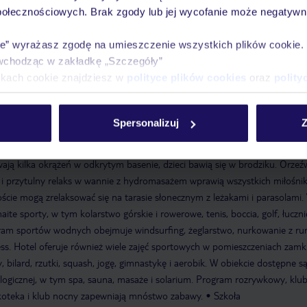
Pokoje
Wyżywienie
Atrakcje
infor
połecznościowych. Brak zgody lub jej wycofanie może negatywni
ie” wyrażasz zgodę na umieszczenie wszystkich plików cookie
wchodząc w zakładkę „Szczegóły”
ikach cookie znajdziesz w
polityce plików cookies
oraz
polity
lub nocny
Spersonalizuj
Z
ieci
plac zabaw
pokój zabaw
ają kilka okrążeń w odkrytym basenie, dzieci bawią się w brodziku. Orzeź
 i przytulny relaks w wannie z hydromasażem wprawią wszystkich miłośni
ście mogą zrelaksować się na tarasie słonecznym z leżakami i parasolami.
te sporty, w tym kolarstwo górskie i rowerowe, tenis, boccia, golf, łuczni
am sportów wodnych obejmuje windsurfing, żeglarstwo, nurkowanie z rur
ss. Hotel oferuje również wiele zajęć sportowych w pomieszczeniach zamk
, bilard, rzutki, squash, jogę, gimnastykę i aerobik. W obiekcie dostępne s
logicznej, w tym spa, sauna, masaże i solarium. Program rozrywkowy, klub
koteka i klub nocny zapewniają mnóstwo zabawy.
Szkoła