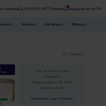
erz aplikację
22 270 31 20
Ulubione
Zaloguj się do myTUI
erunki
Hotele
Atrakcje
Więcej
Udostępnij
e
Ups, ta oferta nie jest
macje
1
/
38
dostępna.
Next slide
Przygotowaliśmy dla Ciebie
podobne oferty:
Zobacz inne ceny i terminy
»
Wyjątkowy
Wszystko niby ładnie, pięknie, ale ze
do
Tygodniowy pobyt w Cap Negret we
sprzątaniem w pokojach to bardzo
raz
wrześniu, to prawdziwy wypoczynek.