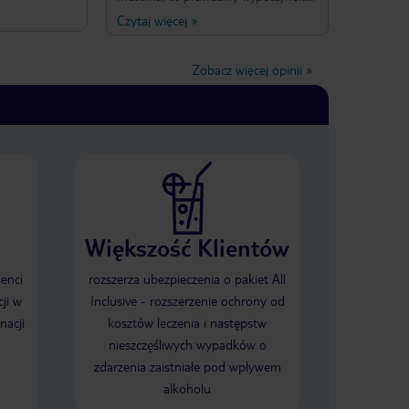
ogwiazdkowego
Cicho, spokojnie, bez tłumów.
Czytaj więcej
»
 w ogóle
Świetnie wyposażone pokoje,
h. To mnie
doskonale jedzenie, codzienne
ło. Wszystko
wieczorne animacje i profesjonalna
Zobacz więcej opinii
»
obsługa. Cóż chcieć więcej? Polecam,
zwłaszcza seniorom.
Większość Klientów
ienci
rozszerza ubezpieczenia o pakiet All
ji w
Inclusive - rozszerzenie ochrony od
nacji
kosztów leczenia i następstw
nieszczęśliwych wypadków o
zdarzenia zaistniałe pod wpływem
alkoholu