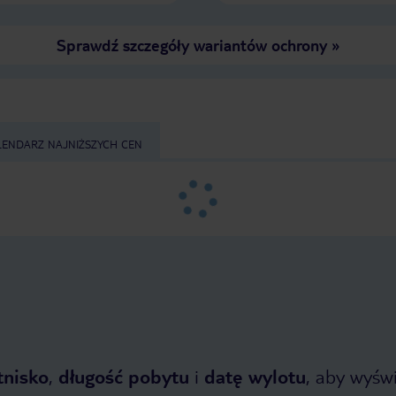
Sprawdź szczegóły wariantów ochrony
»
LENDARZ NAJNIŻSZYCH CEN
tnisko
,
długość pobytu
i
datę wylotu
, aby wyświe