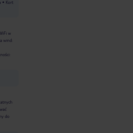
a
Kort
iFi w
a wind:
ności:
datnych
ować
śmy do