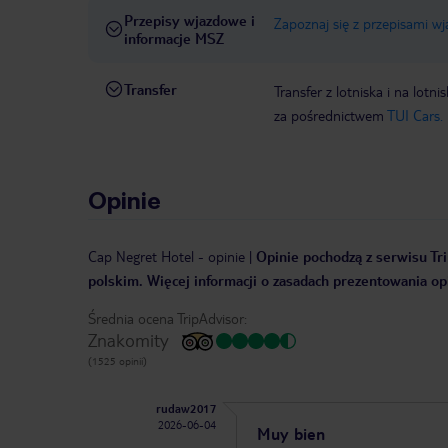
Przepisy wjazdowe i
Zapoznaj się z przepisami w
informacje MSZ
Transfer
Transfer z lotniska i na l
za pośrednictwem
TUI Cars.
Opinie
Cap Negret Hotel
-
opinie
|
Opinie pochodzą z serwisu Tri
polskim. Więcej informacji o zasadach prezentowania opi
Średnia ocena TripAdvisor:
Znakomity
(1525 opinii)
rudaw2017
2026-06-04
Muy bien