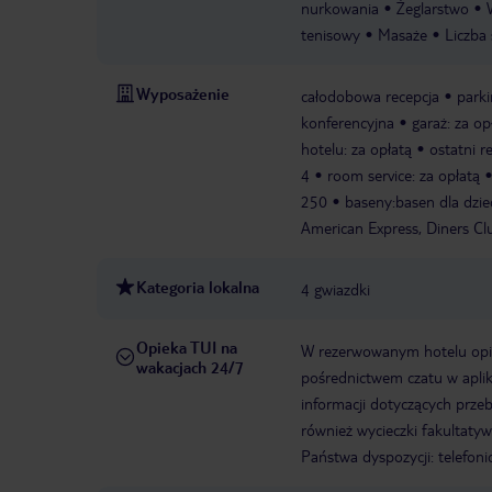
nurkowania
Żeglarstwo
tenisowy
Masaże
Liczba 
Wyposażenie
całodobowa recepcja
park
konferencyjna
garaż: za op
hotelu: za opłatą
ostatni 
4
room service: za opłatą
250
baseny:basen dla dziec
American Express, Diners Cl
Kategoria lokalna
4 gwiazdki
Opieka TUI na
W rezerwowanym hotelu opiek
wakacjach 24/7
pośrednictwem czatu w aplik
informacji dotyczących prze
również wycieczki fakultaty
Państwa dyspozycji: telefon