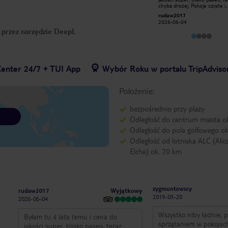
choć skromne ale bez zarzutów ,
chyba drożej. Pokoje czyste i
smaczne posiłki , obsługa kelnerska ,
przyjemna. Bardzo duży parki
ireksokol
rudaw2017
dobre położenia , przy plaży , blisko
dobra meijscówka Bardzo dobre
2018-03-21
2026-06-04
do miasta , ładny widok z każdego
śniadanie, teraz hotel poszedł
o przez narzędzie DeepL
pokoju ma morze , duży basen
stronę rowerzystów
Center 24/7 + TUI App
Wybór Roku w portalu TripAdviso
Położenie:
bezpośrednio przy plaży
Odległość do centrum miasta o
Odległość do pola golfowego ok
Odległość od lotniska ALC (Alic
Elche) ok. 70 km
zygmuntowscy
Wyjątkowy
rudaw2017
2019-03-20
2026-06-04
Wszystko niby ładnie, pi
Byłam tu 4 lata temu i cena do
sprzątaniem w pokojac
jakości super, blisko paseo, teraz