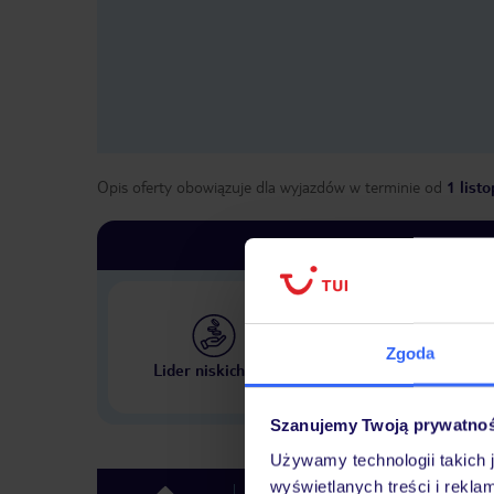
Opis oferty obowiązuje dla wyjazdów w terminie
od
1 list
Zgoda
Największe biuro podr
Lider niskich cen
w Polsce
Szanujemy Twoją prywatno
Używamy technologii takich 
wyświetlanych treści i rekla