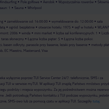
Windsurfing
Pole golfowe
Aerobik
Wypożyczalnia rowerów
Siłowni
saun: 1
Sauna
Whirlpool
ing
zameldowanie od: 16:00:00
wymeldowanie do: 12:00:00
sala
łatą
ogród: bezpłatnie
otwarcie hotelu: 1975
sejf w hotelu
WLAN/W
remont: 2006
winda
mini market
liczba sal konferencyjnych: 1
Liczb
taras słoneczny
Łączna liczba pięter: 5
Łączna liczba pokoi:
i, basen odkryty, parasole przy basenie, leżaki przy basenie
metody płat
ub, EC Maestro, Mastercard, Visa
a wyłącznie poprzez TUI Service Center 24/7: telefonicznie, SMS i za
acji TUI w serwisie myTUI. W aplikacji TUI znajdą Państwo mnóstwo przy
biegu podróży i miejsca wypoczynku. Za jej pośrednictwem można rezerw
wne. Jeśli potrzebują Państwo kontaktu z TUI podczas wypoczynku, jeste
icznie, SMS-owo lub za pomocą czatu w aplikacji TUI. Szczegóły
tutaj
.