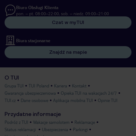
Biuro Obsługi Klienta
pon. – pt. 08:00–22:00, sob. – niedz. 09:00–21:00
Czat w myTUI
Biura stacjonarne
Znajdź na mapie
O TUI
Grupa TUI
TUI Poland
Kariera
Kontakt
Gwarancja ubezpieczeniowa
Opieka TUI na wakacjach 24/7
TUI.cz
Dane osobowe
Aplikacja mobilna TUI
Opinie TUI
Przydatne informacje
Podróż z TUI
Wakacje samolotem
Reklamacje
Status reklamacji
Ubezpieczenia
Parkingi