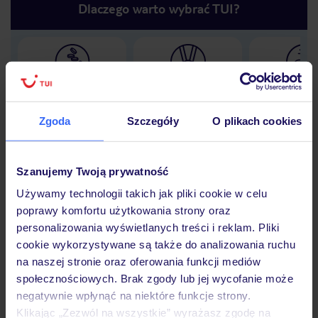
Dlaczego warto wybrać TUI?
Lider niskich cen
Największe biuro
30 lat w P
podróży w Polsce
Zgoda
Szczegóły
O plikach cookies
Szanujemy Twoją prywatność
Hotel
Używamy technologii takich jak pliki cookie w celu
poprawy komfortu użytkowania strony oraz
personalizowania wyświetlanych treści i reklam. Pliki
Opinie
cookie wykorzystywane są także do analizowania ruchu
na naszej stronie oraz oferowania funkcji mediów
społecznościowych. Brak zgody lub jej wycofanie może
Pokoje
negatywnie wpłynąć na niektóre funkcje strony.
Klikając „Zezwól na wszystkie” wyrażasz zgodę na