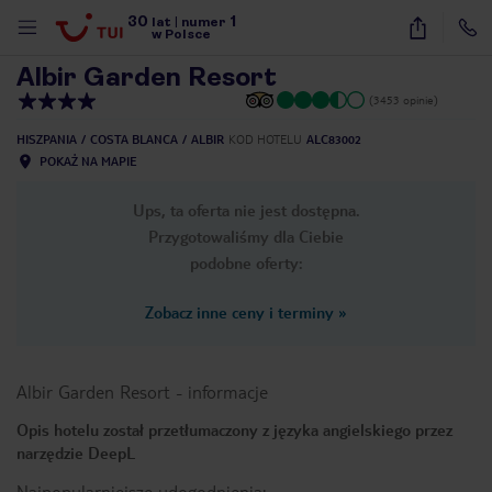
30
1
1
/
42
lat
|
numer
w Polsce
Albir Garden Resort
(3453 opinie)
HISZPANIA
COSTA BLANCA
ALBIR
KOD HOTELU
ALC83002
POKAŻ NA MAPIE
Ups, ta oferta nie jest dostępna.
Przygotowaliśmy dla Ciebie
podobne oferty:
Zobacz inne ceny i terminy
»
Albir Garden Resort
-
informacje
Opis hotelu został przetłumaczony z języka angielskiego przez
narzędzie DeepL
nute
Najpopularniejsze udogodnienia: