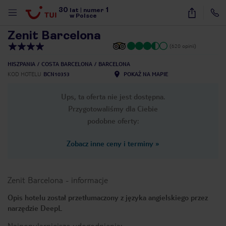
30
1
1
/
27
lat
|
numer
w Polsce
Zenit Barcelona
(620 opinii)
HISZPANIA
COSTA BARCELONA
BARCELONA
KOD HOTELU
BCN10353
POKAŻ NA MAPIE
Ups, ta oferta nie jest dostępna.
Przygotowaliśmy dla Ciebie
podobne oferty:
Zobacz inne ceny i terminy
»
Zenit Barcelona
-
informacje
Opis hotelu został przetłumaczony z języka angielskiego przez
narzędzie DeepL
nute
Najpopularniejsze udogodnienia: