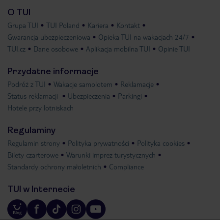
O TUI
Grupa TUI
TUI Poland
Kariera
Kontakt
Gwarancja ubezpieczeniowa
Opieka TUI na wakacjach 24/7
TUI.cz
Dane osobowe
Aplikacja mobilna TUI
Opinie TUI
Przydatne informacje
Podróż z TUI
Wakacje samolotem
Reklamacje
Status reklamacji
Ubezpieczenia
Parkingi
Hotele przy lotniskach
Regulaminy
Regulamin strony
Polityka prywatności
Polityka cookies
Bilety czarterowe
Warunki imprez turystycznych
Standardy ochrony małoletnich
Compliance
TUI w Internecie