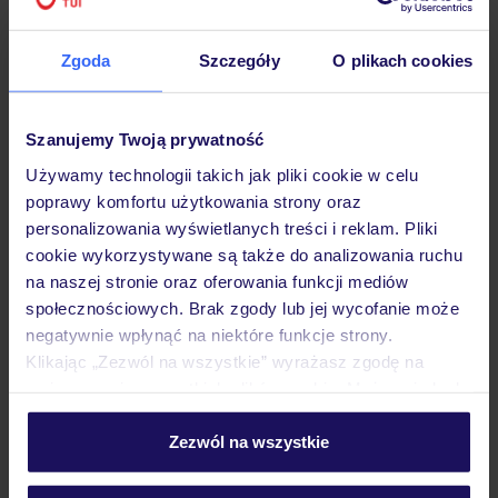
Hotel
Zgoda
Szczegóły
O plikach cookies
Opinie
Szanujemy Twoją prywatność
Używamy technologii takich jak pliki cookie w celu
poprawy komfortu użytkowania strony oraz
Pokoje
personalizowania wyświetlanych treści i reklam. Pliki
cookie wykorzystywane są także do analizowania ruchu
na naszej stronie oraz oferowania funkcji mediów
Wyżywienie
społecznościowych. Brak zgody lub jej wycofanie może
negatywnie wpłynąć na niektóre funkcje strony.
Klikając „Zezwól na wszystkie” wyrażasz zgodę na
Atrakcje
umieszczenie wszystkich plików cookie. Możesz jednak
personalizować swój wybór wchodząc w zakładkę
„Szczegóły”
Zezwól na wszystkie
Ważne informacje
Szczegółowe informacje o plikach cookie znajdziesz
w
polityce plików cookies
oraz
polityce prywatności
.