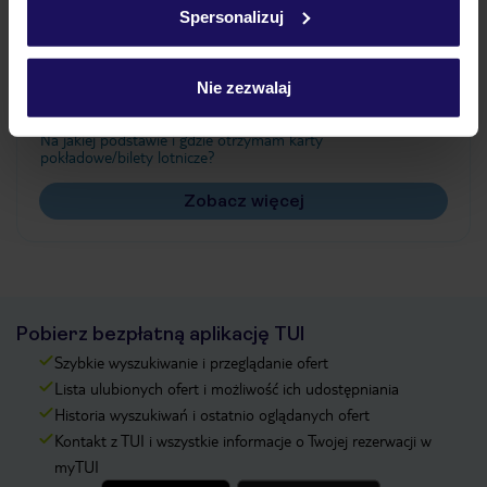
Spersonalizuj
Często zadawane pytania
Jak zmienić uczestników/osobę zgłaszającą?
Nie zezwalaj
Czy w Hotelu będzie przedstawiciel TUI?
Na jakiej podstawie i gdzie otrzymam karty
pokładowe/bilety lotnicze?
Zobacz więcej
Pobierz bezpłatną aplikację TUI
Szybkie wyszukiwanie i przeglądanie ofert
Lista ulubionych ofert i możliwość ich udostępniania
Historia wyszukiwań i ostatnio oglądanych ofert
Kontakt z TUI i wszystkie informacje o Twojej rezerwacji w
myTUI