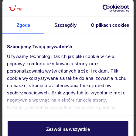
Zgoda
Szczegóły
O plikach cookies
Hotel
Szanujemy Twoją prywatność
Opinie
Używamy technologii takich jak pliki cookie w celu
poprawy komfortu użytkowania strony oraz
personalizowania wyświetlanych treści i reklam. Pliki
Pokoje
cookie wykorzystywane są także do analizowania ruchu
na naszej stronie oraz oferowania funkcji mediów
społecznościowych. Brak zgody lub jej wycofanie może
Wyżywienie
negatywnie wpłynąć na niektóre funkcje strony.
Klikając „Zezwól na wszystkie” wyrażasz zgodę na
umieszczenie wszystkich plików cookie. Możesz jednak
Atrakcje
personalizować swój wybór wchodząc w zakładkę
„Szczegóły”
Zezwól na wszystkie