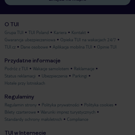
O TUI
Grupa TUI
TUI Poland
Kariera
Kontakt
Gwarancja ubezpieczeniowa
Opieka TUI na wakacjach 24/7
TUI.cz
Dane osobowe
Aplikacja mobilna TUI
Opinie TUI
Przydatne informacje
Podróż z TUI
Wakacje samolotem
Reklamacje
Status reklamacji
Ubezpieczenia
Parkingi
Hotele przy lotniskach
Regulaminy
Regulamin strony
Polityka prywatności
Polityka cookies
Bilety czarterowe
Warunki imprez turystycznych
Standardy ochrony małoletnich
Compliance
TUI w Internecie