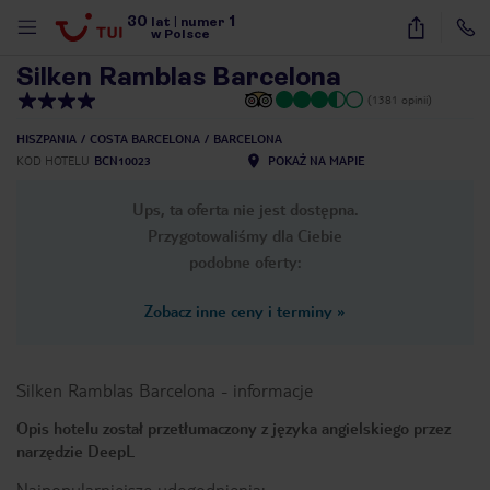
30
1
1
/
15
lat
|
numer
w Polsce
Silken Ramblas Barcelona
(1381 opinii)
HISZPANIA
COSTA BARCELONA
BARCELONA
KOD HOTELU
BCN10023
POKAŻ NA MAPIE
Ups, ta oferta nie jest dostępna.
Przygotowaliśmy dla Ciebie
podobne oferty:
Zobacz inne ceny i terminy
»
Silken Ramblas Barcelona
-
informacje
Opis hotelu został przetłumaczony z języka angielskiego przez
narzędzie DeepL
nute
Najpopularniejsze udogodnienia: