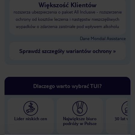
Większość Klientów
rozszerza ubezpieczenia o pakiet All Inclusive - rozszerzenie
ochrony od kosztów leczenia i następstw nieszczęśliwych
wypadków o zdarzenia zaistniałe pod wpływem alkoholu
Dane Mondial Assistance
Sprawdź szczegóły wariantów ochrony
»
Dlaczego warto wybrać TUI?
Lider niskich cen
Największe biuro
30 lat w P
podróży w Polsce