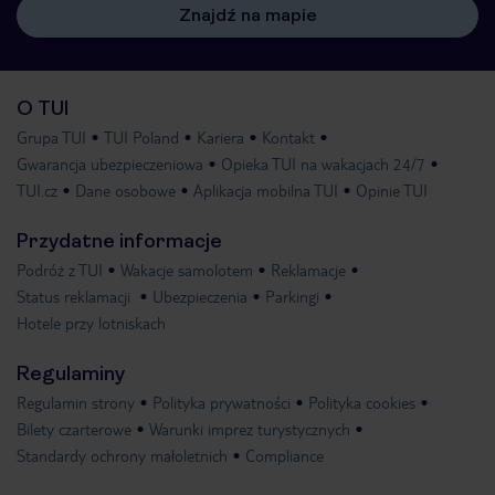
Znajdź na mapie
O TUI
Grupa TUI
TUI Poland
Kariera
Kontakt
Gwarancja ubezpieczeniowa
Opieka TUI na wakacjach 24/7
TUI.cz
Dane osobowe
Aplikacja mobilna TUI
Opinie TUI
Przydatne informacje
Podróż z TUI
Wakacje samolotem
Reklamacje
Status reklamacji
Ubezpieczenia
Parkingi
Hotele przy lotniskach
Regulaminy
Regulamin strony
Polityka prywatności
Polityka cookies
Bilety czarterowe
Warunki imprez turystycznych
Standardy ochrony małoletnich
Compliance