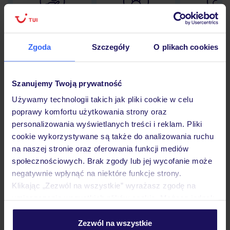
Lider niskich cen
Największe biuro
30 lat w P
podróży w Polsce
Zgoda
Szczegóły
O plikach cookies
Szanujemy Twoją prywatność
Hotel
Używamy technologii takich jak pliki cookie w celu
poprawy komfortu użytkowania strony oraz
personalizowania wyświetlanych treści i reklam. Pliki
Pokoje
cookie wykorzystywane są także do analizowania ruchu
na naszej stronie oraz oferowania funkcji mediów
społecznościowych. Brak zgody lub jej wycofanie może
Wyżywienie
negatywnie wpłynąć na niektóre funkcje strony.
Klikając „Zezwól na wszystkie” wyrażasz zgodę na
umieszczenie wszystkich plików cookie. Możesz jednak
Atrakcje
personalizować swój wybór wchodząc w zakładkę
„Szczegóły”
Zezwól na wszystkie