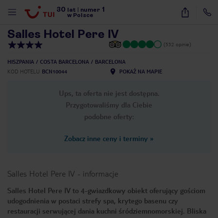
30
1
1
/
26
lat
|
numer
w Polsce
Salles Hotel Pere IV
(532 opinie)
HISZPANIA
COSTA BARCELONA
BARCELONA
KOD HOTELU
BCN10044
POKAŻ NA MAPIE
Ups, ta oferta nie jest dostępna.
Przygotowaliśmy dla Ciebie
podobne oferty:
Zobacz inne ceny i terminy
»
Salles Hotel Pere IV
-
informacje
Salles Hotel Pere IV to 4-gwiazdkowy obiekt oferujący gościom
udogodnienia w postaci strefy spa, krytego basenu czy
nute
restauracji serwującej dania kuchni śródziemnomorskiej. Bliska