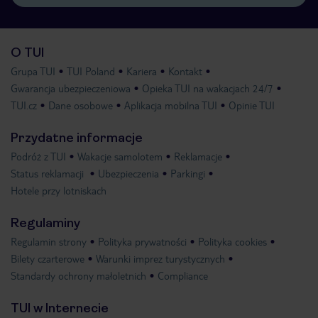
O TUI
Grupa TUI
TUI Poland
Kariera
Kontakt
Gwarancja ubezpieczeniowa
Opieka TUI na wakacjach 24/7
TUI.cz
Dane osobowe
Aplikacja mobilna TUI
Opinie TUI
Przydatne informacje
Podróż z TUI
Wakacje samolotem
Reklamacje
Status reklamacji
Ubezpieczenia
Parkingi
Hotele przy lotniskach
Regulaminy
Regulamin strony
Polityka prywatności
Polityka cookies
Bilety czarterowe
Warunki imprez turystycznych
Standardy ochrony małoletnich
Compliance
TUI w Internecie