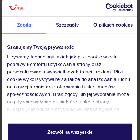
Zgoda
Szczegóły
O plikach cookies
Hotel
Szanujemy Twoją prywatność
Opinie
Używamy technologii takich jak pliki cookie w celu
poprawy komfortu użytkowania strony oraz
personalizowania wyświetlanych treści i reklam. Pliki
Pokoje
cookie wykorzystywane są także do analizowania ruchu
na naszej stronie oraz oferowania funkcji mediów
społecznościowych. Brak zgody lub jej wycofanie może
Wyżywienie
negatywnie wpłynąć na niektóre funkcje strony.
Klikając „Zezwól na wszystkie” wyrażasz zgodę na
umieszczenie wszystkich plików cookie. Możesz jednak
Atrakcje
personalizować swój wybór wchodząc w zakładkę
„Szczegóły”
Zezwól na wszystkie
Szczegółowe informacje o plikach cookie znajdziesz