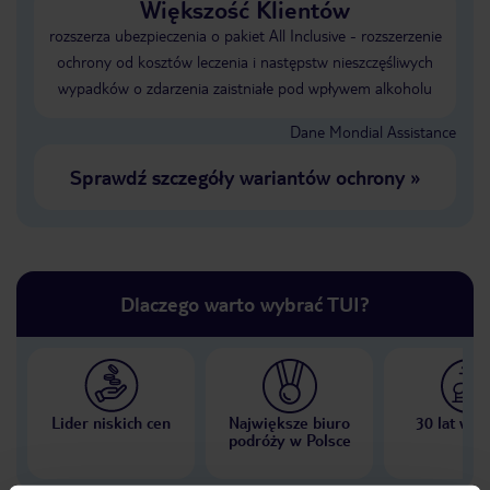
Większość Klientów
rozszerza ubezpieczenia o pakiet All Inclusive - rozszerzenie
ochrony od kosztów leczenia i następstw nieszczęśliwych
wypadków o zdarzenia zaistniałe pod wpływem alkoholu
Dane Mondial Assistance
Sprawdź szczegóły wariantów ochrony
»
Dlaczego warto wybrać TUI?
Lider niskich cen
Największe biuro
30 lat w P
podróży w Polsce