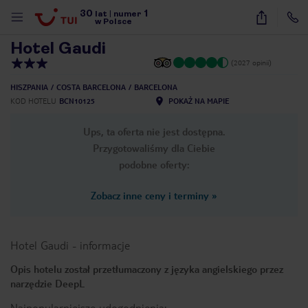
30
1
1
/
21
lat
|
numer
w Polsce
Hotel Gaudi
(2027 opinii)
HISZPANIA
COSTA BARCELONA
BARCELONA
KOD HOTELU
BCN10125
POKAŻ NA MAPIE
Ups, ta oferta nie jest dostępna.
Przygotowaliśmy dla Ciebie
podobne oferty:
Zobacz inne ceny i terminy
»
Hotel Gaudi
-
informacje
Opis hotelu został przetłumaczony z języka angielskiego przez
narzędzie DeepL
nute
Najpopularniejsze udogodnienia: