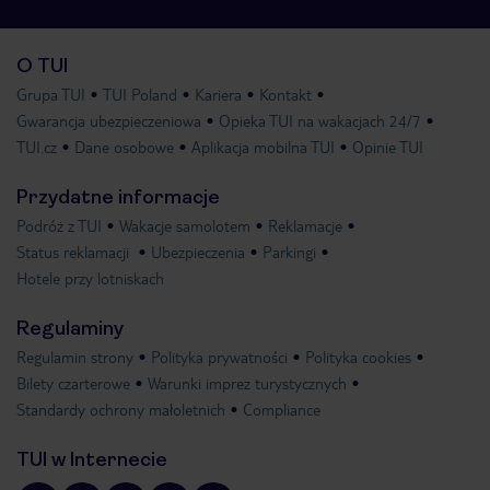
O TUI
Grupa TUI
TUI Poland
Kariera
Kontakt
Gwarancja ubezpieczeniowa
Opieka TUI na wakacjach 24/7
TUI.cz
Dane osobowe
Aplikacja mobilna TUI
Opinie TUI
Przydatne informacje
Podróż z TUI
Wakacje samolotem
Reklamacje
Status reklamacji
Ubezpieczenia
Parkingi
Hotele przy lotniskach
Regulaminy
Regulamin strony
Polityka prywatności
Polityka cookies
Bilety czarterowe
Warunki imprez turystycznych
Standardy ochrony małoletnich
Compliance
TUI w Internecie