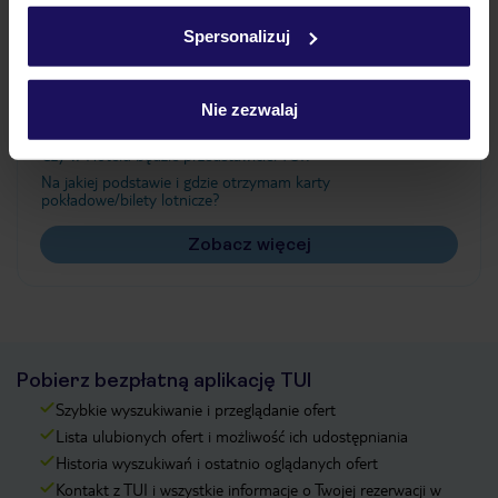
w
polityce plików cookies
oraz
polityce prywatności
.
Spersonalizuj
Często zadawane pytania
Nie zezwalaj
Jak zmienić uczestników/osobę zgłaszającą?
Czy w Hotelu będzie przedstawiciel TUI?
Na jakiej podstawie i gdzie otrzymam karty
pokładowe/bilety lotnicze?
Zobacz więcej
Pobierz bezpłatną aplikację TUI
Szybkie wyszukiwanie i przeglądanie ofert
Lista ulubionych ofert i możliwość ich udostępniania
Historia wyszukiwań i ostatnio oglądanych ofert
Kontakt z TUI i wszystkie informacje o Twojej rezerwacji w