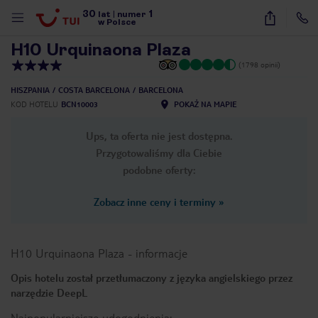
30
1
1
/
27
lat
|
numer
w Polsce
H10 Urquinaona Plaza
(1798 opinii)
HISZPANIA
COSTA BARCELONA
BARCELONA
KOD HOTELU
BCN10003
POKAŻ NA MAPIE
Ups, ta oferta nie jest dostępna.
Przygotowaliśmy dla Ciebie
podobne oferty:
Zobacz inne ceny i terminy
»
H10 Urquinaona Plaza
-
informacje
Opis hotelu został przetłumaczony z języka angielskiego przez
narzędzie DeepL
nute
Najpopularniejsze udogodnienia: