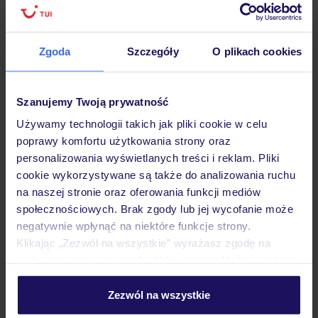
Hotel
Zgoda
Szczegóły
O plikach cookies
Opinie
Szanujemy Twoją prywatność
Używamy technologii takich jak pliki cookie w celu
poprawy komfortu użytkowania strony oraz
Pokoje
personalizowania wyświetlanych treści i reklam. Pliki
cookie wykorzystywane są także do analizowania ruchu
na naszej stronie oraz oferowania funkcji mediów
Wyżywienie
społecznościowych. Brak zgody lub jej wycofanie może
negatywnie wpłynąć na niektóre funkcje strony.
Klikając „Zezwól na wszystkie” wyrażasz zgodę na
Atrakcje
umieszczenie wszystkich plików cookie. Możesz jednak
personalizować swój wybór wchodząc w zakładkę
„Szczegóły”
Zezwól na wszystkie
Szczegółowe informacje o plikach cookie znajdziesz
Ważne informacje