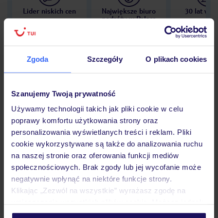
Lider niskich cen
Największe biuro
30 lat w P
podróży w Polsce
Zgoda
Szczegóły
O plikach cookies
Hotel
Szanujemy Twoją prywatność
Używamy technologii takich jak pliki cookie w celu
Opinie
poprawy komfortu użytkowania strony oraz
personalizowania wyświetlanych treści i reklam. Pliki
cookie wykorzystywane są także do analizowania ruchu
Pokoje
na naszej stronie oraz oferowania funkcji mediów
społecznościowych. Brak zgody lub jej wycofanie może
negatywnie wpłynąć na niektóre funkcje strony.
Wyżywienie
Klikając „Zezwól na wszystkie” wyrażasz zgodę na
umieszczenie wszystkich plików cookie. Możesz jednak
personalizować swój wybór wchodząc w zakładkę