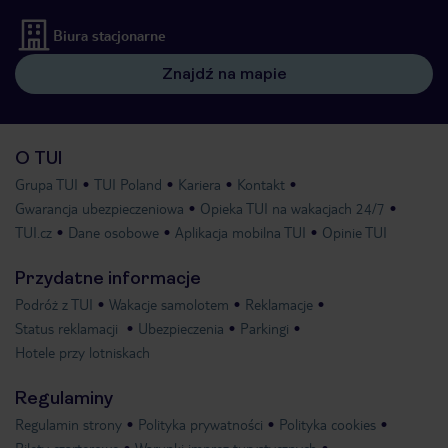
Biura stacjonarne
Znajdź na mapie
O TUI
Grupa TUI
TUI Poland
Kariera
Kontakt
Gwarancja ubezpieczeniowa
Opieka TUI na wakacjach 24/7
TUI.cz
Dane osobowe
Aplikacja mobilna TUI
Opinie TUI
Przydatne informacje
Podróż z TUI
Wakacje samolotem
Reklamacje
Status reklamacji
Ubezpieczenia
Parkingi
Hotele przy lotniskach
Regulaminy
Regulamin strony
Polityka prywatności
Polityka cookies