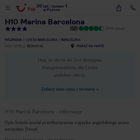
30
1
1
/
30
lat
|
numer
w Polsce
H10 Marina Barcelona
(3393 opinie)
HISZPANIA
COSTA BARCELONA
BARCELONA
KOD HOTELU
BCN10142
POKAŻ NA MAPIE
Ups, ta oferta nie jest dostępna.
Przygotowaliśmy dla Ciebie
podobne oferty:
Zobacz inne ceny i terminy
»
H10 Marina Barcelona
-
informacje
Opis hotelu został przetłumaczony z języka angielskiego przez
narzędzie DeepL
nute
Najpopularniejsze udogodnienia: