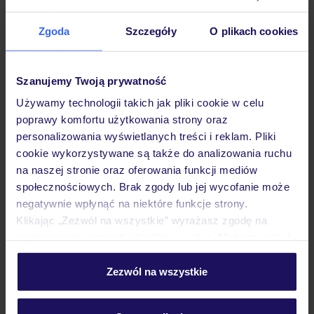
Hotel
Zgoda
Szczegóły
O plikach cookies
Opinie
Szanujemy Twoją prywatność
Używamy technologii takich jak pliki cookie w celu
Pokoje
poprawy komfortu użytkowania strony oraz
personalizowania wyświetlanych treści i reklam. Pliki
cookie wykorzystywane są także do analizowania ruchu
Wyżywienie
na naszej stronie oraz oferowania funkcji mediów
społecznościowych. Brak zgody lub jej wycofanie może
negatywnie wpłynąć na niektóre funkcje strony.
Atrakcje
Klikając „Zezwól na wszystkie” wyrażasz zgodę na
umieszczenie wszystkich plików cookie. Możesz jednak
personalizować swój wybór wchodząc w zakładkę
Ważne informacje
„Szczegóły”
Zezwól na wszystkie
Szczegółowe informacje o plikach cookie znajdziesz
w
polityce plików cookies
oraz
polityce prywatności
.