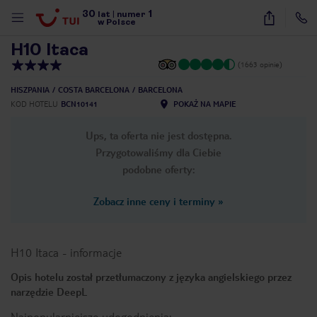
30
1
1
/
10
lat
|
numer
w Polsce
H10 Itaca
(1663 opinie)
HISZPANIA
COSTA BARCELONA
BARCELONA
KOD HOTELU
BCN10141
POKAŻ NA MAPIE
Ups, ta oferta nie jest dostępna.
Przygotowaliśmy dla Ciebie
podobne oferty:
Zobacz inne ceny i terminy
»
H10 Itaca
-
informacje
Opis hotelu został przetłumaczony z języka angielskiego przez
narzędzie DeepL
nute
Najpopularniejsze udogodnienia: