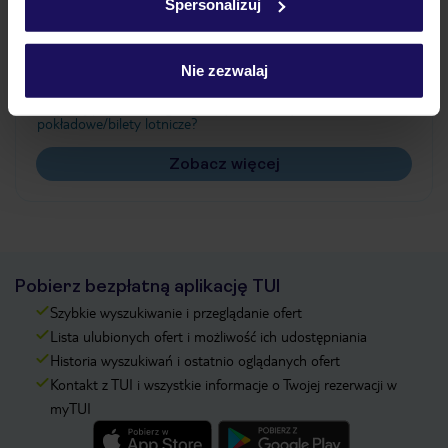
Spersonalizuj
Często zadawane pytania
Jak zmienić uczestników/osobę zgłaszającą?
Nie zezwalaj
Czy w Hotelu będzie przedstawiciel TUI?
Na jakiej podstawie i gdzie otrzymam karty
pokładowe/bilety lotnicze?
Zobacz więcej
Pobierz bezpłatną aplikację TUI
Szybkie wyszukiwanie i przeglądanie ofert
Lista ulubionych ofert i możliwość ich udostępniania
Historia wyszukiwań i ostatnio oglądanych ofert
Kontakt z TUI i wszystkie informacje o Twojej rezerwacji w
myTUI