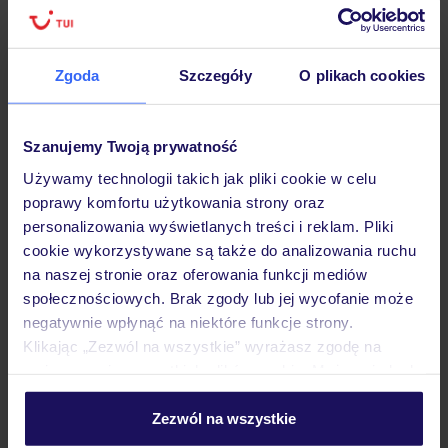
Zgoda
Szczegóły
O plikach cookies
Hotel
Szanujemy Twoją prywatność
Opinie
Używamy technologii takich jak pliki cookie w celu
poprawy komfortu użytkowania strony oraz
Pokoje
personalizowania wyświetlanych treści i reklam. Pliki
cookie wykorzystywane są także do analizowania ruchu
na naszej stronie oraz oferowania funkcji mediów
Wyżywienie
społecznościowych. Brak zgody lub jej wycofanie może
negatywnie wpłynąć na niektóre funkcje strony.
Klikając „Zezwól na wszystkie” wyrażasz zgodę na
umieszczenie wszystkich plików cookie. Możesz jednak
Atrakcje
personalizować swój wybór wchodząc w zakładkę
„Szczegóły”
Zezwól na wszystkie
Szczegółowe informacje o plikach cookie znajdziesz