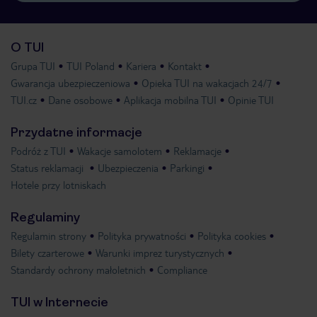
O TUI
Grupa TUI
TUI Poland
Kariera
Kontakt
Gwarancja ubezpieczeniowa
Opieka TUI na wakacjach 24/7
TUI.cz
Dane osobowe
Aplikacja mobilna TUI
Opinie TUI
Przydatne informacje
Podróż z TUI
Wakacje samolotem
Reklamacje
Status reklamacji
Ubezpieczenia
Parkingi
Hotele przy lotniskach
Regulaminy
Regulamin strony
Polityka prywatności
Polityka cookies
Bilety czarterowe
Warunki imprez turystycznych
Standardy ochrony małoletnich
Compliance
TUI w Internecie