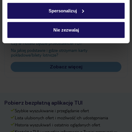
Ważne informacje
w
polityce plików cookies
oraz
polityce prywatności
.
Spersonalizuj
Często zadawane pytania
Nie zezwalaj
Jak zmienić uczestników/osobę zgłaszającą?
Czy w Hotelu będzie przedstawiciel TUI?
Na jakiej podstawie i gdzie otrzymam karty
pokładowe/bilety lotnicze?
Zobacz więcej
Pobierz bezpłatną aplikację TUI
Szybkie wyszukiwanie i przeglądanie ofert
Lista ulubionych ofert i możliwość ich udostępniania
Historia wyszukiwań i ostatnio oglądanych ofert
Kontakt z TUI i wszystkie informacje o Twojej rezerwacji w