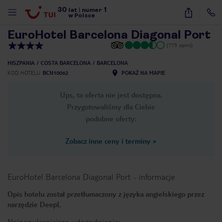
30
1
1
/
27
lat
|
numer
w Polsce
EuroHotel Barcelona Diagonal Port
(775 opinii)
HISZPANIA
COSTA BARCELONA
BARCELONA
KOD HOTELU
BCN10062
POKAŻ NA MAPIE
Ups, ta oferta nie jest dostępna.
Przygotowaliśmy dla Ciebie
podobne oferty:
Zobacz inne ceny i terminy
»
EuroHotel Barcelona Diagonal Port
-
informacje
Opis hotelu został przetłumaczony z języka angielskiego przez
narzędzie DeepL
nute
Najpopularniejsze udogodnienia: