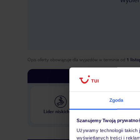
Opis oferty obowiązuje dla wyjazdów w terminie
od
1 list
Zgoda
Największe biuro podr
Lider niskich cen
w Polsce
Szanujemy Twoją prywatno
Używamy technologii takich 
wyświetlanych treści i rekla