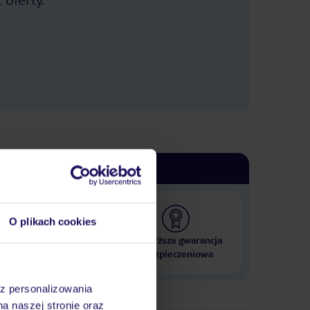
O plikach cookies
 000 hoteli w ponad 50
Najwyższa gwarancja
krajach
ubezpieczeniowa
az personalizowania
na naszej stronie oraz