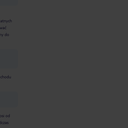
datnych
ować
śmy do
mochodu
osi od
dczas