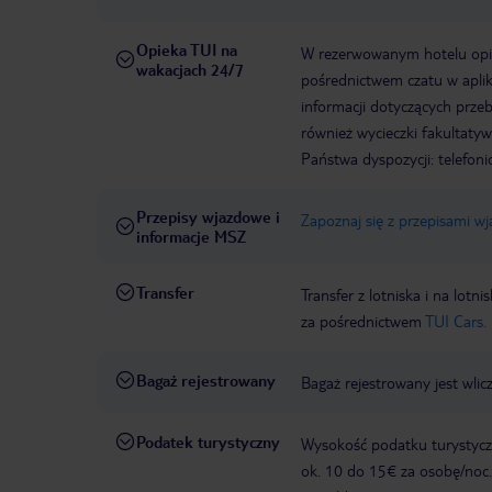
Opieka TUI na
W rezerwowanym hotelu opiek
wakacjach 24/7
pośrednictwem czatu w aplik
informacji dotyczących prze
również wycieczki fakultaty
Państwa dyspozycji: telefon
Przepisy wjazdowe i
Zapoznaj się z przepisami w
informacje MSZ
Transfer
Transfer z lotniska i na l
za pośrednictwem
TUI Cars.
Bagaż rejestrowany
Bagaż rejestrowany jest wlic
Podatek turystyczny
Wysokość podatku turystyczn
ok. 10 do 15€ za osobę/noc.