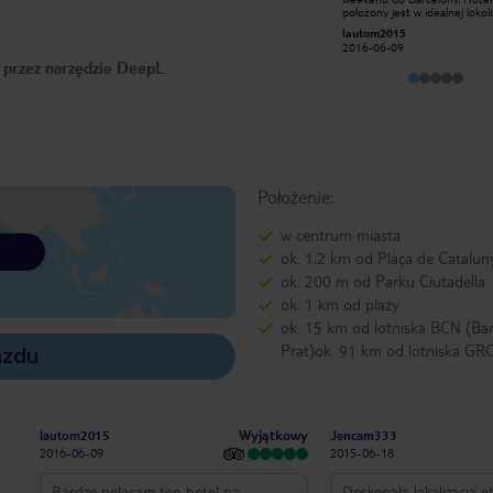
bardzo dźwiękoszczelne, kompletnie
położony jest w idealnej lokoliz
nie słychać pobliskiej ulicy.
wszedzie możesz dostać się
Magda13G
lautom2015
Dopracowana również klimatyzacja,
spacerkiem , 10min do plaży 
2015-02-01
2016-06-09
Recepcjoniści są mili i bardzo
przepiękną dzielnicę portową, 
o przez narzędzie DeepL
pomocni. Wszędzie można dojść
Ramblas w 20min, do metra 5
pieszo.
na wprost hotelu znajduje się
modna dzielnica z fajnymi
restauracyjkami w mocno got
klimacie:) Pokoje bardzo czys
udało się dostać poój narożny
balkonem i widokiem na dziel
Ribera. Śniadanie w formie bu
mały wybór ale bardzo smacz
Bardzo polecam! Na pewno t
Położenie:
wrócę!
w centrum miasta
ok. 1,2 km od Plaça de Catalun
ok. 200 m od Parku Ciutadella
ok. 1 km od plaży
ok. 15 km od lotniska BCN (Bar
Prat)ok. 91 km od lotniska GR
azdu
Wyjątkowy
lautom2015
Jencam333
2016-06-09
2015-06-18
Bardzo polecam ten hotel na
Doskonała lokalizacja 