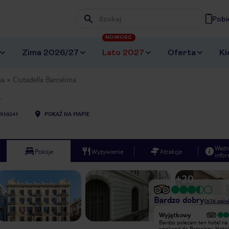
Pobi
Wpisz frazę, której szukasz
NOWOŚĆ
Zima 2026/27
Lato 2027
Oferta
Ki
na
Ciutadella Barcelona
N10241
POKAŻ NA MAPIE
Ważn
Pokoje
Wyżywienie
Atrakcje
infor
+
20
Bardzo dobry
(
676
opini
Wyjątkowy
Wyjątkowy
Nowocześnie, elegancko, czysto i
Bardzo polecam ten hotel na
schludnie. Cisza i spokój, okna
weekend do Barcelony. Hotel