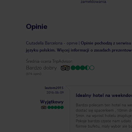
zameldowania.
Opinie
Ciutadella Barcelona
-
opinie
|
Opinie pochodzą z serwisu 
języku polskim. Więcej informacji o zasadach prezentowa
Średnia ocena TripAdvisor:
Bardzo dobry
(676 opinii)
lautom2015
2016-06-09
Idealny hotel na weeknd
Wyjątkowy
Bardzo polecam ten hotel na wee
dostać się spacerkiem , 10min d
5min. na wprost hotelu znajduje
Pokoje bardzo czyste nam udało 
formie bufetu, mały wybór ale 