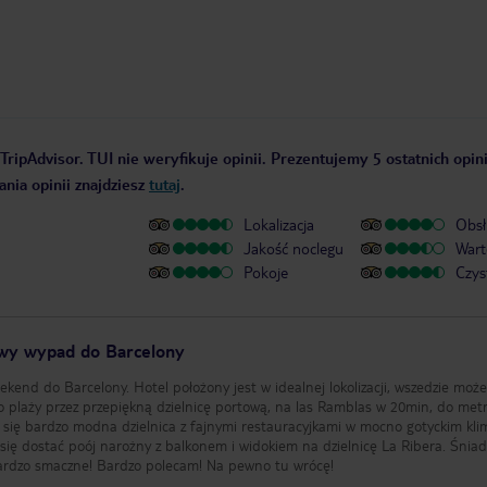
TripAdvisor. TUI nie weryfikuje opinii. Prezentujemy 5 ostatnich opin
nia opinii znajdziesz
tutaj
.
Lokalizacja
Obsł
Jakość noclegu
Wart
Pokoje
Czys
owy wypad do Barcelony
kend do Barcelony. Hotel położony jest w idealnej lokolizacji, wszedzie może
o plaży przez przepiękną dzielnicę portową, na las Ramblas w 20min, do met
 się bardzo modna dzielnica z fajnymi restauracyjkami w mocno gotyckim klim
się dostać poój narożny z balkonem i widokiem na dzielnicę La Ribera. Śnia
bardzo smaczne! Bardzo polecam! Na pewno tu wrócę!