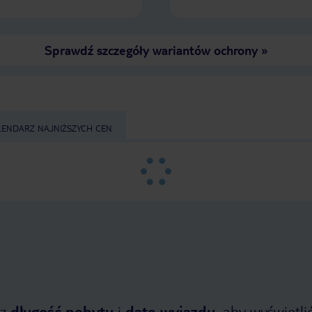
Sprawdź szczegóły wariantów ochrony
»
LENDARZ NAJNIŻSZYCH CEN
z
długość pobytu
i
datę wyjazdu
, aby wyświetlić