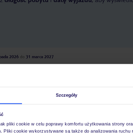
opada 2026
do
31 marca 2027
Dlaczego warto wybrać TUI?
Szczegóły
óży
Tylko u nas opieka na
10
30 lat w Polsce
wakacjach 24/7
ść
jak pliki cookie w celu poprawy komfortu użytkowania strony or
m. Pliki cookie wykorzystywane są także do analizowania ruchu 