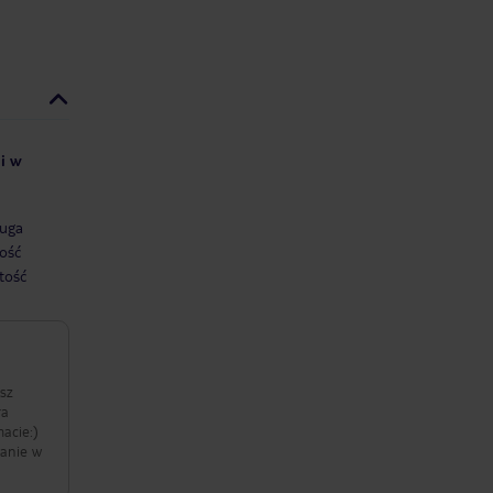
ii w
uga
ość
tość
sz
ra
acie:)
danie w