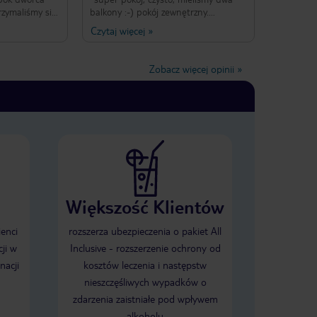
rzymaliśmy się
balkony :-) pokój zewnętrzny.
ia short-
*rewelacyjny personel, bardzo
Czytaj więcej
»
0 min spacerem
pomocny *idealne położenie
Zdecydowanie polecamy unikać pokoi
tnych
z oknami do wewnątrz (widoczne
Zobacz więcej opinii
»
ystrój jest
pokoje z korytarza).
ek, to wszystko
ł mi się na
 i zabawy
ytarz
n był świetny.
i bardzo
samowita w
miejsc w
 tu ponownie,
Większość Klientów
ktu w
a. Również
amotna
ienci
rozszerza ubezpieczenia o pakiet All
ji w
Inclusive - rozszerzenie ochrony od
nacji
kosztów leczenia i następstw
nieszczęśliwych wypadków o
zdarzenia zaistniałe pod wpływem
alkoholu