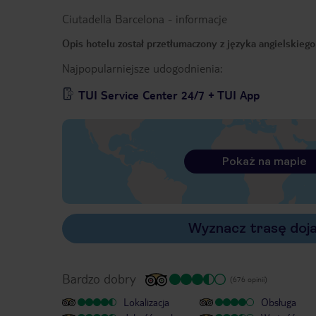
Ciutadella Barcelona
-
informacje
Opis hotelu został przetłumaczony z języka angielskieg
Najpopularniejsze udogodnienia:
TUI Service Center 24/7 + TUI App
Pokaż na mapie
Wyznacz trasę doj
Bardzo dobry
(676 opinii)
Lokalizacja
Obsługa