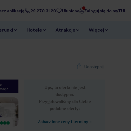
erz aplikację
22 270 31 20
Ulubione
Zaloguj się do myTUI
erunki
Hotele
Atrakcje
Więcej
Udostępnij
e
Ups, ta oferta nie jest
macje
1
/
26
dostępna.
Next slide
Przygotowaliśmy dla Ciebie
podobne oferty:
i
)
Zobacz inne ceny i terminy
»
Bardzo dobry
Wyjątkowy
Doskonała lokalizacja obok dworca
*super pokój, czysto, mieliśmy dwa
kolejowego i parku. Zatrzymaliśmy
balkony :-) pokój zewnętrzny.