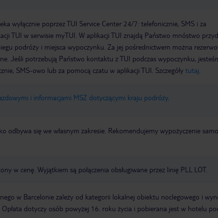
a wyłącznie poprzez TUI Service Center 24/7: telefonicznie, SMS i za
acji TUI w serwisie myTUI. W aplikacji TUI znajdą Państwo mnóstwo przy
biegu podróży i miejsca wypoczynku. Za jej pośrednictwem można rezerw
wne. Jeśli potrzebują Państwo kontaktu z TUI podczas wypoczynku, jeste
icznie, SMS-owo lub za pomocą czatu w aplikacji TUI. Szczegóły
tutaj
.
jazdowymi i informacjami MSZ dotyczącymi kraju podróży
.
otnisko odbywa się we własnym zakresie. Rekomendujemy wypożyczenie sa
zony w cenę. Wyjątkiem są połączenia obsługiwane przez linię PLL LOT.
ego w Barcelonie zależy od kategorii lokalnej obiektu noclegowego i wyn
 Opłata dotyczy osób powyżej 16. roku życia i pobierana jest w hotelu po