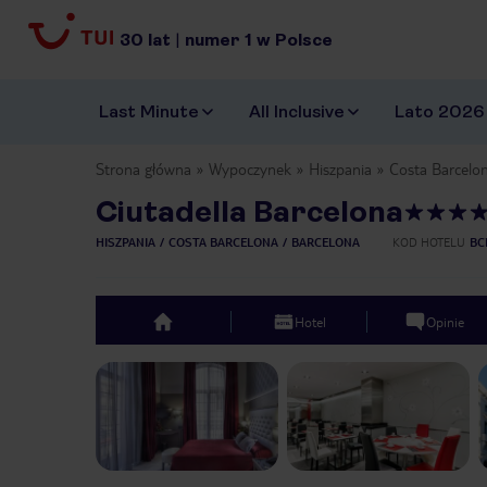
30
lat
|
numer
1
w Polsce
Last Minute
All Inclusive
Lato 2026
Strona główna
Wypoczynek
Hiszpania
Costa Barcelo
Ciutadella Barcelona
HISZPANIA
COSTA BARCELONA
BARCELONA
KOD HOTELU
BC
Hotel
Opinie
top
Previous slide