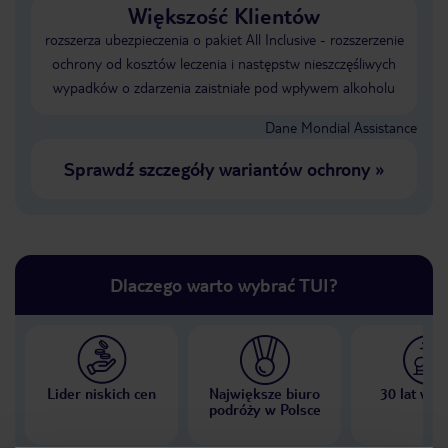
Większość Klientów
rozszerza ubezpieczenia o pakiet All Inclusive - rozszerzenie
ochrony od kosztów leczenia i następstw nieszczęśliwych
wypadków o zdarzenia zaistniałe pod wpływem alkoholu
Dane Mondial Assistance
Sprawdź szczegóły wariantów ochrony
»
Dlaczego warto wybrać TUI?
Lider niskich cen
Największe biuro
30 lat w P
podróży w Polsce