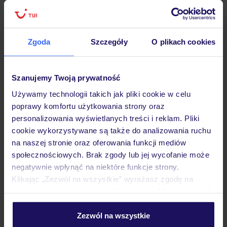
Zgoda
Szczegóły
O plikach cookies
Hotel
Szanujemy Twoją prywatność
Opinie
Używamy technologii takich jak pliki cookie w celu
poprawy komfortu użytkowania strony oraz
personalizowania wyświetlanych treści i reklam. Pliki
Pokoje
cookie wykorzystywane są także do analizowania ruchu
na naszej stronie oraz oferowania funkcji mediów
społecznościowych. Brak zgody lub jej wycofanie może
Wyżywienie
negatywnie wpłynąć na niektóre funkcje strony.
Klikając „Zezwól na wszystkie” wyrażasz zgodę na
umieszczenie wszystkich plików cookie. Możesz jednak
Atrakcje
personalizować swój wybór wchodząc w zakładkę
„Szczegóły”
Zezwól na wszystkie