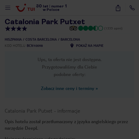
30
1
1
/
32
lat
|
numer
w Polsce
Catalonia Park Putxet
(1335 opinii)
HISZPANIA
COSTA BARCELONA
BARCELONA
KOD HOTELU
BCN10098
POKAŻ NA MAPIE
Ups, ta oferta nie jest dostępna.
Przygotowaliśmy dla Ciebie
podobne oferty:
Zobacz inne ceny i terminy
»
Catalonia Park Putxet
-
informacje
Opis hotelu został przetłumaczony z języka angielskiego przez
narzędzie DeepL
nute
Najpopularniejsze udogodnienia: