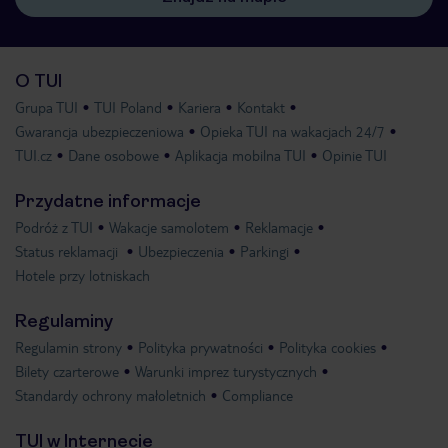
O TUI
Grupa TUI
TUI Poland
Kariera
Kontakt
Gwarancja ubezpieczeniowa
Opieka TUI na wakacjach 24/7
TUI.cz
Dane osobowe
Aplikacja mobilna TUI
Opinie TUI
Przydatne informacje
Podróż z TUI
Wakacje samolotem
Reklamacje
Status reklamacji
Ubezpieczenia
Parkingi
Hotele przy lotniskach
Regulaminy
Regulamin strony
Polityka prywatności
Polityka cookies
Bilety czarterowe
Warunki imprez turystycznych
Standardy ochrony małoletnich
Compliance
TUI w Internecie