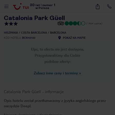
30
1
1
/
35
lat
|
numer
w Polsce
Catalonia Park Güell
(1464 opinie)
HISZPANIA
COSTA BARCELONA
BARCELONA
KOD HOTELU
BCN10103
POKAŻ NA MAPIE
Ups, ta oferta nie jest dostępna.
Przygotowaliśmy dla Ciebie
podobne oferty:
Zobacz inne ceny i terminy
»
Catalonia Park Güell
-
informacje
Opis hotelu został przetłumaczony z języka angielskiego przez
narzędzie DeepL
nute
Najpopularniejsze udogodnienia: