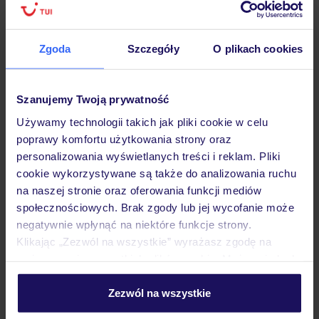
Hotel
Zgoda
Szczegóły
O plikach cookies
Opinie
Szanujemy Twoją prywatność
Używamy technologii takich jak pliki cookie w celu
poprawy komfortu użytkowania strony oraz
Pokoje
personalizowania wyświetlanych treści i reklam. Pliki
cookie wykorzystywane są także do analizowania ruchu
na naszej stronie oraz oferowania funkcji mediów
Wyżywienie
społecznościowych. Brak zgody lub jej wycofanie może
negatywnie wpłynąć na niektóre funkcje strony.
Klikając „Zezwól na wszystkie” wyrażasz zgodę na
Atrakcje
umieszczenie wszystkich plików cookie. Możesz jednak
personalizować swój wybór wchodząc w zakładkę
„Szczegóły”
Zezwól na wszystkie
Ważne informacje
Szczegółowe informacje o plikach cookie znajdziesz