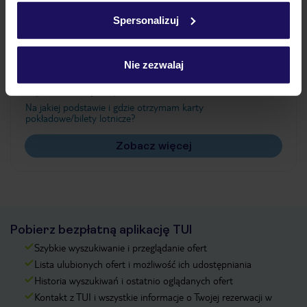
w
polityce plików cookies
oraz
polityce prywatności
.
Spersonalizuj
Często zadawane pytania
Nie zezwalaj
Jak zmienić uczestników/osobę zgłaszającą?
Czy w Hotelu będzie przedstawiciel TUI?
Na jakiej podstawie i gdzie otrzymam karty
pokładowe/bilety lotnicze?
Zobacz więcej
Pobierz bezpłatną aplikację TUI
Szybkie wyszukiwanie i przeglądanie ofert
Lista ulubionych ofert i możliwość ich udostępniania
Historia wyszukiwań i ostatnio oglądanych ofert
Kontakt z TUI i wszystkie informacje o Twojej rezerwacji w