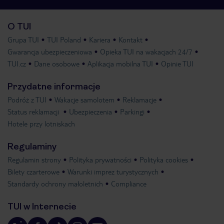
O TUI
Grupa TUI
TUI Poland
Kariera
Kontakt
Gwarancja ubezpieczeniowa
Opieka TUI na wakacjach 24/7
TUI.cz
Dane osobowe
Aplikacja mobilna TUI
Opinie TUI
Przydatne informacje
Podróż z TUI
Wakacje samolotem
Reklamacje
Status reklamacji
Ubezpieczenia
Parkingi
Hotele przy lotniskach
Regulaminy
Regulamin strony
Polityka prywatności
Polityka cookies
Bilety czarterowe
Warunki imprez turystycznych
Standardy ochrony małoletnich
Compliance
TUI w Internecie