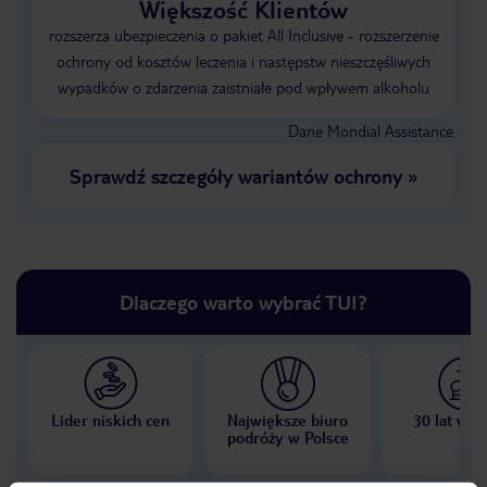
Większość Klientów
rozszerza ubezpieczenia o pakiet All Inclusive - rozszerzenie
ochrony od kosztów leczenia i następstw nieszczęśliwych
wypadków o zdarzenia zaistniałe pod wpływem alkoholu
Dane Mondial Assistance
Sprawdź szczegóły wariantów ochrony
»
Dlaczego warto wybrać TUI?
Lider niskich cen
Największe biuro
30 lat w P
podróży w Polsce