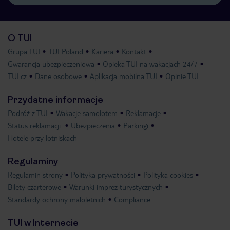
O TUI
Grupa TUI
TUI Poland
Kariera
Kontakt
Gwarancja ubezpieczeniowa
Opieka TUI na wakacjach 24/7
TUI.cz
Dane osobowe
Aplikacja mobilna TUI
Opinie TUI
Przydatne informacje
Podróż z TUI
Wakacje samolotem
Reklamacje
Status reklamacji
Ubezpieczenia
Parkingi
Hotele przy lotniskach
Regulaminy
Regulamin strony
Polityka prywatności
Polityka cookies
Bilety czarterowe
Warunki imprez turystycznych
Standardy ochrony małoletnich
Compliance
TUI w Internecie