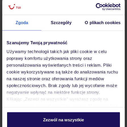
Zgoda
Szczegóły
O plikach cookies
Hotel
Szanujemy Twoją prywatność
Opinie
Używamy technologii takich jak pliki cookie w celu
poprawy komfortu użytkowania strony oraz
personalizowania wyświetlanych treści i reklam. Pliki
Pokoje
cookie wykorzystywane są także do analizowania ruchu
na naszej stronie oraz oferowania funkcji mediów
społecznościowych. Brak zgody lub jej wycofanie może
Wyżywienie
negatywnie wpłynąć na niektóre funkcje strony.
Klikając „Zezwól na wszystkie” wyrażasz zgodę na
umieszczenie wszystkich plików cookie. Możesz jednak
Atrakcje
personalizować swój wybór wchodząc w zakładkę
„Szczegóły”
Zezwól na wszystkie
Szczegółowe informacje o plikach cookie znajdziesz