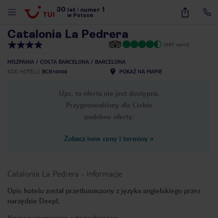
30
1
1
/
27
lat
|
numer
w Polsce
Catalonia La Pedrera
(889 opinii)
HISZPANIA
COSTA BARCELONA
BARCELONA
KOD HOTELU
BCN10408
POKAŻ NA MAPIE
Ups, ta oferta nie jest dostępna.
Przygotowaliśmy dla Ciebie
podobne oferty:
Zobacz inne ceny i terminy
»
Catalonia La Pedrera
-
informacje
Opis hotelu został przetłumaczony z języka angielskiego przez
narzędzie DeepL
nute
Najpopularniejsze udogodnienia: