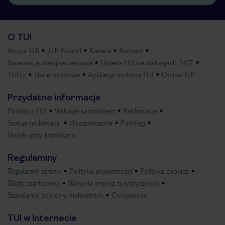
O TUI
Grupa TUI
TUI Poland
Kariera
Kontakt
Gwarancja ubezpieczeniowa
Opieka TUI na wakacjach 24/7
TUI.cz
Dane osobowe
Aplikacja mobilna TUI
Opinie TUI
Przydatne informacje
Podróż z TUI
Wakacje samolotem
Reklamacje
Status reklamacji
Ubezpieczenia
Parkingi
Hotele przy lotniskach
Regulaminy
Regulamin strony
Polityka prywatności
Polityka cookies
Bilety czarterowe
Warunki imprez turystycznych
Standardy ochrony małoletnich
Compliance
TUI w Internecie