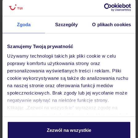
Zgoda
Szczegóły
O plikach cookies
Hotel
Szanujemy Twoją prywatność
Opinie
Używamy technologii takich jak pliki cookie w celu
poprawy komfortu użytkowania strony oraz
personalizowania wyświetlanych treści i reklam. Pliki
Pokoje
cookie wykorzystywane są także do analizowania ruchu
na naszej stronie oraz oferowania funkcji mediów
społecznościowych. Brak zgody lub jej wycofanie może
Wyżywienie
negatywnie wpłynąć na niektóre funkcje strony.
Klikając „Zezwól na wszystkie” wyrażasz zgodę na
umieszczenie wszystkich plików cookie. Możesz jednak
Atrakcje
personalizować swój wybór wchodząc w zakładkę
„Szczegóły”
Zezwól na wszystkie
Szczegółowe informacje o plikach cookie znajdziesz