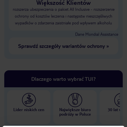
Większość Klientów
rozszerza ubezpieczenia o pakiet All Inclusive - rozszerzenie
ochrony od kosztów leczenia i następstw nieszczęśliwych
wypadków o zdarzenia zaistniałe pod wpływem alkoholu
Dane Mondial Assistance
Sprawdź szczegóły wariantów ochrony
»
Dlaczego warto wybrać TUI?
Lider niskich cen
Największe biuro
30 lat w P
podróży w Polsce