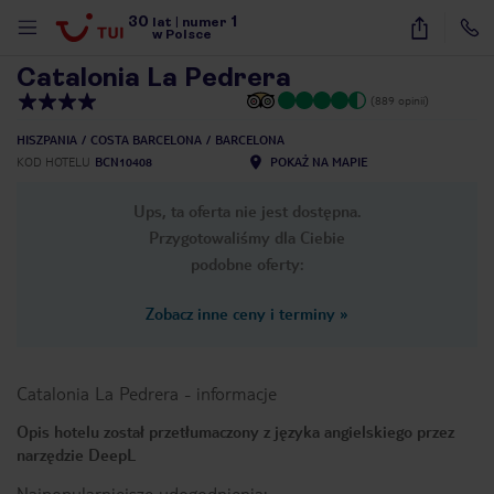
30
1
1
/
27
lat
|
numer
w Polsce
Catalonia La Pedrera
(889 opinii)
HISZPANIA
COSTA BARCELONA
BARCELONA
KOD HOTELU
BCN10408
POKAŻ NA MAPIE
Ups, ta oferta nie jest dostępna.
Przygotowaliśmy dla Ciebie
podobne oferty:
Zobacz inne ceny i terminy
»
Catalonia La Pedrera
-
informacje
Opis hotelu został przetłumaczony z języka angielskiego przez
narzędzie DeepL
nute
Najpopularniejsze udogodnienia: