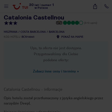
30
1
1
/
30
lat
|
numer
w Polsce
Catalonia Castellnou
(610 opinii)
HISZPANIA
COSTA BARCELONA
BARCELONA
KOD HOTELU
BCN10065
POKAŻ NA MAPIE
Ups, ta oferta nie jest dostępna.
Przygotowaliśmy dla Ciebie
podobne oferty:
Zobacz inne ceny i terminy
»
Catalonia Castellnou
-
informacje
Opis hotelu został przetłumaczony z języka angielskiego przez
narzędzie DeepL
nute
Najpopularniejsze udogodnienia: