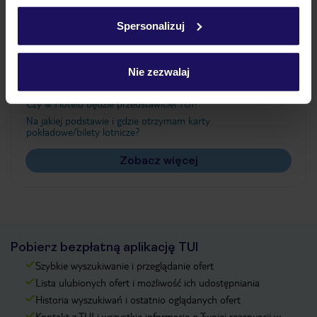
Ważne informacje
w
polityce plików cookies
oraz
polityce prywatności
.
Spersonalizuj
Często zadawane pytania
Nie zezwalaj
Jak zmienić uczestników/osobę zgłaszającą?
Czy w Hotelu będzie przedstawiciel TUI?
Na jakiej podstawie i gdzie otrzymam karty
pokładowe/bilety lotnicze?
Zobacz więcej
Pobierz bezpłatną aplikację TUI
Szybkie wyszukiwanie i przeglądanie ofert
Lista ulubionych ofert i możliwość ich udostępniania
Historia wyszukiwań i ostatnio oglądanych ofert
Kontakt z TUI i wszystkie informacje o Twojej rezerwacji w