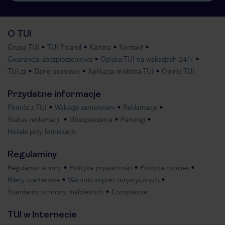
O TUI
Grupa TUI
TUI Poland
Kariera
Kontakt
Gwarancja ubezpieczeniowa
Opieka TUI na wakacjach 24/7
TUI.cz
Dane osobowe
Aplikacja mobilna TUI
Opinie TUI
Przydatne informacje
Podróż z TUI
Wakacje samolotem
Reklamacje
Status reklamacji
Ubezpieczenia
Parkingi
Hotele przy lotniskach
Regulaminy
Regulamin strony
Polityka prywatności
Polityka cookies
Bilety czarterowe
Warunki imprez turystycznych
Standardy ochrony małoletnich
Compliance
TUI w Internecie