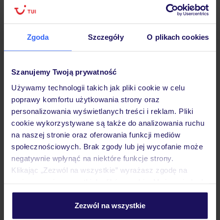
Zgoda
Szczegóły
O plikach cookies
Hotel
Szanujemy Twoją prywatność
Opinie
Używamy technologii takich jak pliki cookie w celu
poprawy komfortu użytkowania strony oraz
Pokoje
personalizowania wyświetlanych treści i reklam. Pliki
cookie wykorzystywane są także do analizowania ruchu
na naszej stronie oraz oferowania funkcji mediów
Wyżywienie
społecznościowych. Brak zgody lub jej wycofanie może
negatywnie wpłynąć na niektóre funkcje strony.
Klikając „Zezwól na wszystkie” wyrażasz zgodę na
umieszczenie wszystkich plików cookie. Możesz jednak
Atrakcje
personalizować swój wybór wchodząc w zakładkę
„Szczegóły”
Zezwól na wszystkie
Szczegółowe informacje o plikach cookie znajdziesz