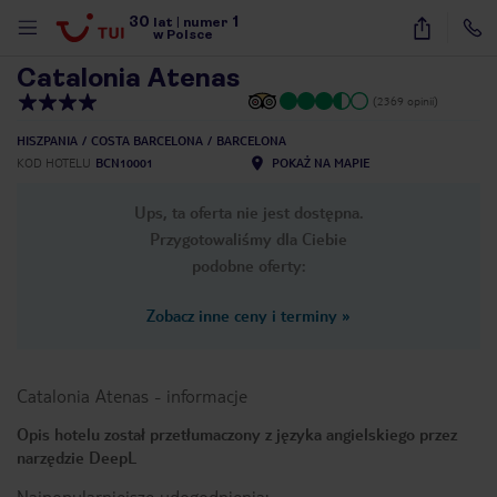
30
1
1
/
40
lat
|
numer
w Polsce
Catalonia Atenas
(2369 opinii)
HISZPANIA
COSTA BARCELONA
BARCELONA
KOD HOTELU
BCN10001
POKAŻ NA MAPIE
Ups, ta oferta nie jest dostępna.
Przygotowaliśmy dla Ciebie
podobne oferty:
Zobacz inne ceny i terminy
»
Catalonia Atenas
-
informacje
Opis hotelu został przetłumaczony z języka angielskiego przez
narzędzie DeepL
nute
Najpopularniejsze udogodnienia: