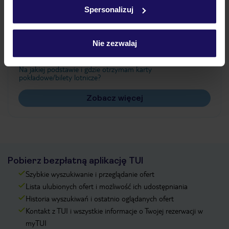
w
polityce plików cookies
oraz
polityce prywatności
.
Spersonalizuj
Często zadawane pytania
Nie zezwalaj
Jak zmienić uczestników/osobę zgłaszającą?
Czy w Hotelu będzie przedstawiciel TUI?
Na jakiej podstawie i gdzie otrzymam karty
pokładowe/bilety lotnicze?
Zobacz więcej
Pobierz bezpłatną aplikację TUI
Szybkie wyszukiwanie i przeglądanie ofert
Lista ulubionych ofert i możliwość ich udostępniania
Historia wyszukiwań i ostatnio oglądanych ofert
Kontakt z TUI i wszystkie informacje o Twojej rezerwacji w
myTUI