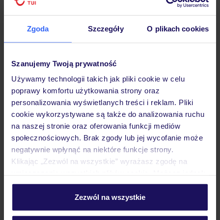
Hotel
Zgoda
Szczegóły
O plikach cookies
Opinie
Szanujemy Twoją prywatność
Używamy technologii takich jak pliki cookie w celu
poprawy komfortu użytkowania strony oraz
Pokoje
personalizowania wyświetlanych treści i reklam. Pliki
cookie wykorzystywane są także do analizowania ruchu
na naszej stronie oraz oferowania funkcji mediów
Wyżywienie
społecznościowych. Brak zgody lub jej wycofanie może
negatywnie wpłynąć na niektóre funkcje strony.
Klikając „Zezwól na wszystkie” wyrażasz zgodę na
Atrakcje
umieszczenie wszystkich plików cookie. Możesz jednak
personalizować swój wybór wchodząc w zakładkę
„Szczegóły”
Zezwól na wszystkie
Ważne informacje
Szczegółowe informacje o plikach cookie znajdziesz