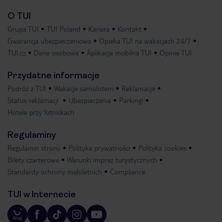
O TUI
Grupa TUI
TUI Poland
Kariera
Kontakt
Gwarancja ubezpieczeniowa
Opieka TUI na wakacjach 24/7
TUI.cz
Dane osobowe
Aplikacja mobilna TUI
Opinie TUI
Przydatne informacje
Podróż z TUI
Wakacje samolotem
Reklamacje
Status reklamacji
Ubezpieczenia
Parkingi
Hotele przy lotniskach
Regulaminy
Regulamin strony
Polityka prywatności
Polityka cookies
Bilety czarterowe
Warunki imprez turystycznych
Standardy ochrony małoletnich
Compliance
TUI w Internecie