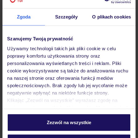
Hotel
Zgoda
Szczegóły
O plikach cookies
Opinie
Szanujemy Twoją prywatność
Używamy technologii takich jak pliki cookie w celu
poprawy komfortu użytkowania strony oraz
Pokoje
personalizowania wyświetlanych treści i reklam. Pliki
cookie wykorzystywane są także do analizowania ruchu
na naszej stronie oraz oferowania funkcji mediów
Wyżywienie
społecznościowych. Brak zgody lub jej wycofanie może
negatywnie wpłynąć na niektóre funkcje strony.
Klikając „Zezwól na wszystkie” wyrażasz zgodę na
Atrakcje
umieszczenie wszystkich plików cookie. Możesz jednak
personalizować swój wybór wchodząc w zakładkę
„Szczegóły”
Zezwól na wszystkie
Ważne informacje
Szczegółowe informacje o plikach cookie znajdziesz
w
polityce plików cookies
oraz
polityce prywatności
.