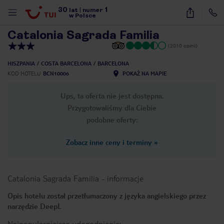
30
1
1
/
30
lat
|
numer
w Polsce
Catalonia Sagrada Familia
(2010 opinii)
HISZPANIA
COSTA BARCELONA
BARCELONA
KOD HOTELU
BCN10006
POKAŻ NA MAPIE
Ups, ta oferta nie jest dostępna.
Przygotowaliśmy dla Ciebie
podobne oferty:
Zobacz inne ceny i terminy
»
Catalonia Sagrada Familia
-
informacje
Opis hotelu został przetłumaczony z języka angielskiego przez
narzędzie DeepL
nute
Najpopularniejsze udogodnienia: