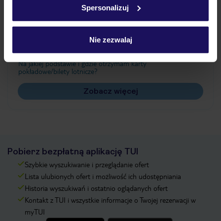
Spersonalizuj
Często zadawane pytania
Jak zmienić uczestników/osobę zgłaszającą?
Nie zezwalaj
Czy w Hotelu będzie przedstawiciel TUI?
Na jakiej podstawie i gdzie otrzymam karty
pokładowe/bilety lotnicze?
Zobacz więcej
Pobierz bezpłatną aplikację TUI
Szybkie wyszukiwanie i przeglądanie ofert
Lista ulubionych ofert i możliwość ich udostępniania
Historia wyszukiwań i ostatnio oglądanych ofert
Kontakt z TUI i wszystkie informacje o Twojej rezerwacji w
myTUI