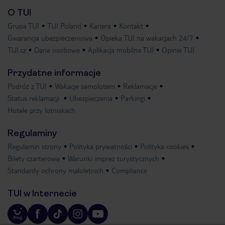
O TUI
Grupa TUI
TUI Poland
Kariera
Kontakt
Gwarancja ubezpieczeniowa
Opieka TUI na wakacjach 24/7
TUI.cz
Dane osobowe
Aplikacja mobilna TUI
Opinie TUI
Przydatne informacje
Podróż z TUI
Wakacje samolotem
Reklamacje
Status reklamacji
Ubezpieczenia
Parkingi
Hotele przy lotniskach
Regulaminy
Regulamin strony
Polityka prywatności
Polityka cookies
Bilety czarterowe
Warunki imprez turystycznych
Standardy ochrony małoletnich
Compliance
TUI w Internecie