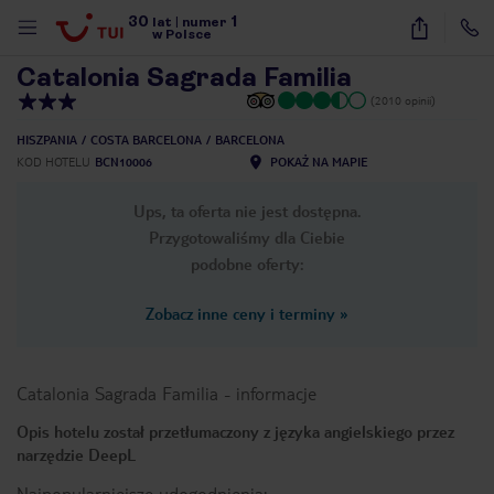
30
1
1
/
30
lat
|
numer
w Polsce
Catalonia Sagrada Familia
(2010 opinii)
HISZPANIA
COSTA BARCELONA
BARCELONA
KOD HOTELU
BCN10006
POKAŻ NA MAPIE
Ups, ta oferta nie jest dostępna.
Przygotowaliśmy dla Ciebie
podobne oferty:
Zobacz inne ceny i terminy
»
Catalonia Sagrada Familia
-
informacje
Opis hotelu został przetłumaczony z języka angielskiego przez
narzędzie DeepL
nute
Najpopularniejsze udogodnienia: