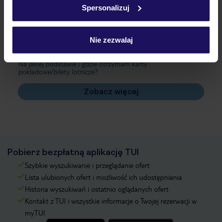
Spersonalizuj
Często zadawane pytania
Jak zmienić uczestników/osobę zgłaszającą?
Nie zezwalaj
Czy w Hotelu będzie przedstawiciel TUI?
Na jakiej podstawie i gdzie otrzymam karty
pokładowe/bilety lotnicze?
Zobacz więcej
Pobierz bezpłatną aplikację TUI
Szybkie wyszukiwanie i przeglądanie ofert
Lista ulubionych ofert i możliwość ich udostępniania
Historia wyszukiwań i ostatnio oglądanych ofert
Kontakt z TUI i wszystkie informacje o Twojej rezerwacji w
myTUI