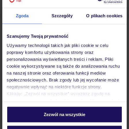
Hotel
Zgoda
Szczegóły
O plikach cookies
Opinie
Szanujemy Twoją prywatność
Używamy technologii takich jak pliki cookie w celu
poprawy komfortu użytkowania strony oraz
Pokoje
personalizowania wyświetlanych treści i reklam. Pliki
cookie wykorzystywane są także do analizowania ruchu
na naszej stronie oraz oferowania funkcji mediów
Wyżywienie
społecznościowych. Brak zgody lub jej wycofanie może
negatywnie wpłynąć na niektóre funkcje strony.
Klikając „Zezwól na wszystkie” wyrażasz zgodę na
Atrakcje
umieszczenie wszystkich plików cookie. Możesz jednak
personalizować swój wybór wchodząc w zakładkę
„Szczegóły”
Zezwól na wszystkie
Ważne informacje
Szczegółowe informacje o plikach cookie znajdziesz
w
polityce plików cookies
oraz
polityce prywatności
.