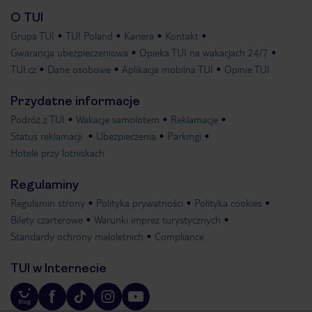
O TUI
Grupa TUI
TUI Poland
Kariera
Kontakt
Gwarancja ubezpieczeniowa
Opieka TUI na wakacjach 24/7
TUI.cz
Dane osobowe
Aplikacja mobilna TUI
Opinie TUI
Przydatne informacje
Podróż z TUI
Wakacje samolotem
Reklamacje
Status reklamacji
Ubezpieczenia
Parkingi
Hotele przy lotniskach
Regulaminy
Regulamin strony
Polityka prywatności
Polityka cookies
Bilety czarterowe
Warunki imprez turystycznych
Standardy ochrony małoletnich
Compliance
TUI w Internecie