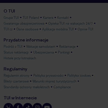
O TUI
Grupa TUI
TUI Poland
Kariera
Kontakt
Gwarancja ubezpieczeniowa
Opieka TUI na wakacjach 24/7
TUI.cz
Dane osobowe
Aplikacja mobilna TUI
Opinie TUI
Przydatne informacje
Podróż z TUI
Wakacje samolotem
Reklamacje
Status reklamacji
Ubezpieczenia
Parkingi
Hotele przy lotniskach
Regulaminy
Regulamin strony
Polityka prywatności
Polityka cookies
Bilety czarterowe
Warunki imprez turystycznych
Standardy ochrony małoletnich
Compliance
TUI w Internecie