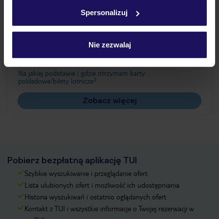
w
polityce plików cookies
oraz
polityce prywatności
.
Spersonalizuj
Często zadawane pytania
Nie zezwalaj
Jak zmienić uczestników/osobę zgłaszającą?
Czy w Hotelu będzie przedstawiciel TUI?
Na jakiej podstawie i gdzie otrzymam karty
pokładowe/bilety lotnicze?
Zobacz więcej
Pobierz bezpłatną aplikację TUI
Szybkie wyszukiwanie i przeglądanie ofert
Lista ulubionych ofert i możliwość ich udostępniania
Historia wyszukiwań i ostatnio oglądanych ofert
Kontakt z TUI i wszystkie informacje o Twojej rezerwacji w