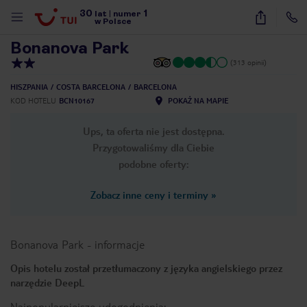
30
1
1
/
36
lat
|
numer
w Polsce
Bonanova Park
(313 opinii)
HISZPANIA
COSTA BARCELONA
BARCELONA
KOD HOTELU
BCN10167
POKAŻ NA MAPIE
Ups, ta oferta nie jest dostępna.
Przygotowaliśmy dla Ciebie
podobne oferty:
Zobacz inne ceny i terminy
»
Bonanova Park
-
informacje
Opis hotelu został przetłumaczony z języka angielskiego przez
narzędzie DeepL
nute
Najpopularniejsze udogodnienia: