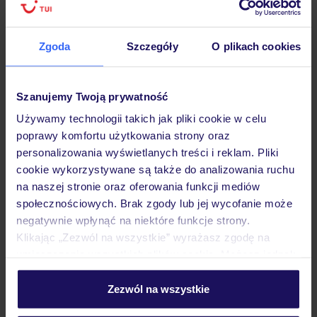
Hotel
Zgoda
Szczegóły
O plikach cookies
Opinie
Szanujemy Twoją prywatność
Używamy technologii takich jak pliki cookie w celu
poprawy komfortu użytkowania strony oraz
Pokoje
personalizowania wyświetlanych treści i reklam. Pliki
cookie wykorzystywane są także do analizowania ruchu
na naszej stronie oraz oferowania funkcji mediów
Wyżywienie
społecznościowych. Brak zgody lub jej wycofanie może
negatywnie wpłynąć na niektóre funkcje strony.
Klikając „Zezwól na wszystkie” wyrażasz zgodę na
Atrakcje
umieszczenie wszystkich plików cookie. Możesz jednak
personalizować swój wybór wchodząc w zakładkę
„Szczegóły”
Zezwól na wszystkie
Ważne informacje
Szczegółowe informacje o plikach cookie znajdziesz