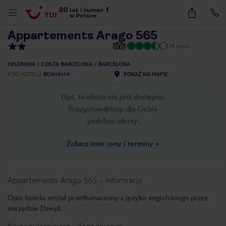
30
1
1
/
18
lat
|
numer
w Polsce
Appartements Arago 565
(9 opinii)
HISZPANIA
COSTA BARCELONA
BARCELONA
KOD HOTELU
BCN10119
POKAŻ NA MAPIE
Ups, ta oferta nie jest dostępna.
Przygotowaliśmy dla Ciebie
podobne oferty:
Zobacz inne ceny i terminy
»
Appartements Arago 565
-
informacje
Opis hotelu został przetłumaczony z języka angielskiego przez
narzędzie DeepL
nute
Najpopularniejsze udogodnienia: