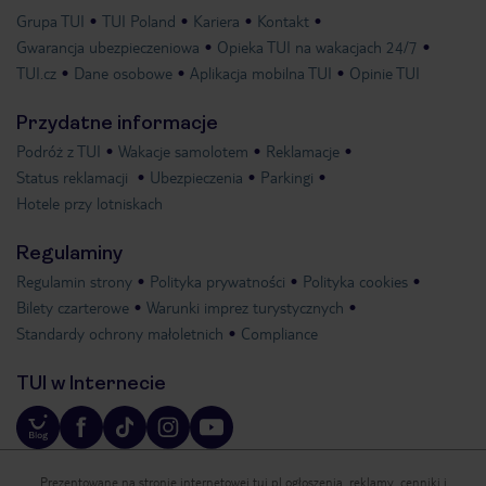
Grupa TUI
TUI Poland
Kariera
Kontakt
Gwarancja ubezpieczeniowa
Opieka TUI na wakacjach 24/7
TUI.cz
Dane osobowe
Aplikacja mobilna TUI
Opinie TUI
Przydatne informacje
Podróż z TUI
Wakacje samolotem
Reklamacje
Status reklamacji
Ubezpieczenia
Parkingi
Hotele przy lotniskach
Regulaminy
Regulamin strony
Polityka prywatności
Polityka cookies
Bilety czarterowe
Warunki imprez turystycznych
Standardy ochrony małoletnich
Compliance
TUI w Internecie
Prezentowane na stronie internetowej tui.pl ogłoszenia, reklamy, cenniki i