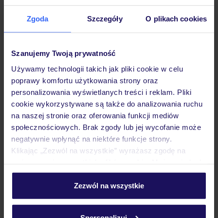
Zgoda
Szczegóły
O plikach cookies
Hotel
Szanujemy Twoją prywatność
Używamy technologii takich jak pliki cookie w celu
Pokoje
poprawy komfortu użytkowania strony oraz
personalizowania wyświetlanych treści i reklam. Pliki
cookie wykorzystywane są także do analizowania ruchu
Wyżywienie
na naszej stronie oraz oferowania funkcji mediów
społecznościowych. Brak zgody lub jej wycofanie może
negatywnie wpłynąć na niektóre funkcje strony.
Atrakcje
Klikając „Zezwól na wszystkie” wyrażasz zgodę na
umieszczenie wszystkich plików cookie. Możesz jednak
personalizować swój wybór wchodząc w zakładkę
Ważne informacje
„Szczegóły”
Zezwól na wszystkie
Szczegółowe informacje o plikach cookie znajdziesz
w
polityce plików cookies
oraz
polityce prywatności
.
Spersonalizuj