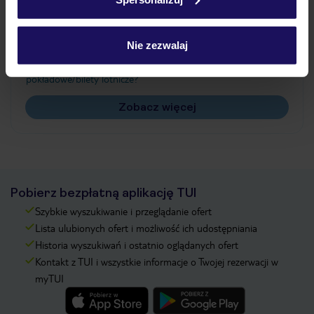
Często zadawane pytania
Jak zmienić uczestników/osobę zgłaszającą?
Nie zezwalaj
Czy w Hotelu będzie przedstawiciel TUI?
Na jakiej podstawie i gdzie otrzymam karty
pokładowe/bilety lotnicze?
Zobacz więcej
Pobierz bezpłatną aplikację TUI
Szybkie wyszukiwanie i przeglądanie ofert
Lista ulubionych ofert i możliwość ich udostępniania
Historia wyszukiwań i ostatnio oglądanych ofert
Kontakt z TUI i wszystkie informacje o Twojej rezerwacji w
myTUI