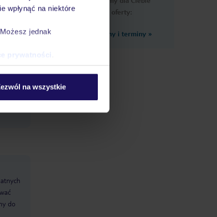
Przygotowaliśmy dla Ciebie
e wpłynąć na niektóre
podobne oferty:
. Możesz jednak
Zobacz inne ceny i terminy
»
ce prywatności
.
telu:
Łączna
ezwól na wszystkie
datnych
ować
śmy do