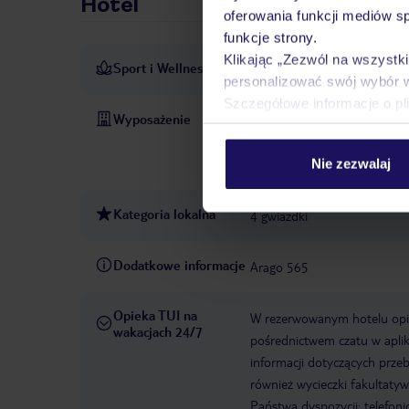
Hotel
oferowania funkcji mediów s
funkcje strony.
Klikając „Zezwól na wszystk
Sport i Wellness
Wczasowicze mogą cieszyć się
personalizować swój wybór 
Szczegółowe informacje o pl
Wyposażenie
Parking: za opłatą
Zameldo
2006
WLAN/WiFi w hotel
Nie zezwalaj
liczba pokoi: 12
Metody pła
Kategoria lokalna
4 gwiazdki
Dodatkowe informacje
Arago 565
Opieka TUI na
W rezerwowanym hotelu opiek
wakacjach 24/7
pośrednictwem czatu w aplik
informacji dotyczących prze
również wycieczki fakultaty
Państwa dyspozycji: telefon