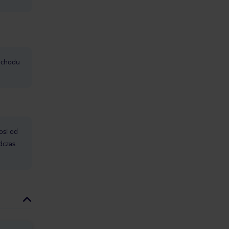
mochodu
osi od
dczas