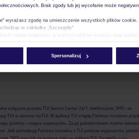
połecznościowych. Brak zgody lub jej wycofanie może negatywni
ie” wyrażasz zgodę na umieszczenie wszystkich plików cookie
 piękną pogodą na tarasie. W hotelu znajduje się strefa wellness ze spa.
wchodząc w zakładkę „Szczegóły”
ikach cookie znajdziesz w
polityce plików cookies
oraz
polity
wanie od: 13:00:00
Wymeldowanie do: 10:00:00
Garaż
Otwarcie ho
u
Winda
Liczba wind: 1
Zwierzęta domowe
Łączna liczba pięter: 6
Spersonalizuj
Z
tności: American Express, Mastercard, Visa
a wyłącznie poprzez TUI Service Center 24/7: telefonicznie, SMS i za
acji TUI w serwisie myTUI. W aplikacji TUI znajdą Państwo mnóstwo przy
biegu podróży i miejsca wypoczynku. Za jej pośrednictwem można rezerw
wne. Jeśli potrzebują Państwo kontaktu z TUI podczas wypoczynku, jeste
icznie, SMS-owo lub za pomocą czatu w aplikacji TUI. Szczegóły
tutaj
.