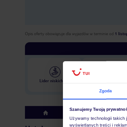
Opis oferty obowiązuje dla wyjazdów w terminie
od
1 list
Największe biuro podr
Lider niskich cen
w Polsce
Zgoda
Szanujemy Twoją prywatno
Hotel
top
Używamy technologii takich 
wyświetlanych treści i rekla