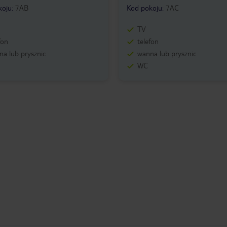
koju
:
7AB
Kod pokoju
:
7AC
TV
fon
telefon
a lub prysznic
wanna lub prysznic
WC