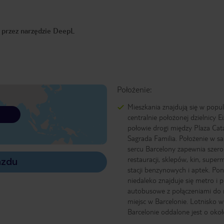
o przez narzędzie DeepL
Położenie:
Mieszkania znajdują się w popul
centralnie położonej dzielnicy E
połowie drogi między Plaza Cat
Sagrada Familia. Położenie w 
sercu Barcelony zapewnia szero
restauracji, sklepów, kin, supe
azdu
stacji benzynowych i aptek. Po
niedaleko znajduje się metro i p
autobusowe z połączeniami do 
miejsc w Barcelonie. Lotnisko w
Barcelonie oddalone jest o oko