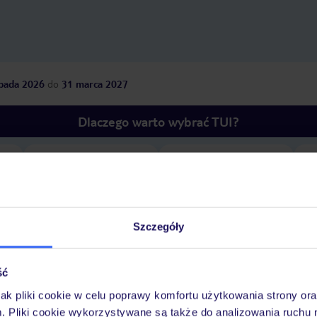
opada 2026
do
31 marca 2027
Dlaczego warto wybrać TUI?
óży
Tylko u nas opieka na
10
30 lat w Polsce
wakacjach 24/7
Szczegóły
ść
Pokoje
Wyżywienie
Atrakcje
Ważne i
jak pliki cookie w celu poprawy komfortu użytkowania strony or
m. Pliki cookie wykorzystywane są także do analizowania ruchu 