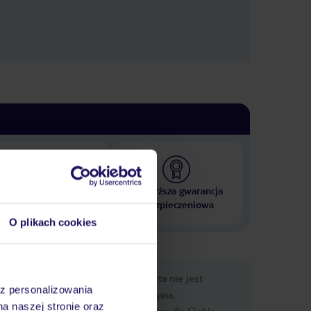
 000 hoteli w ponad 50
Najwyższa gwarancja
krajach
ubezpieczeniowa
O plikach cookies
nformacje
Ups, ta oferta nie jest
az personalizowania
dostępna.
na naszej stronie oraz