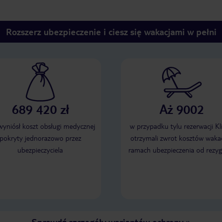
Rozszerz ubezpieczenie i ciesz się wakacjami w pełni
689 420 zł
Aż 9002
 wyniósł koszt obsługi medycznej
w przypadku tylu rezerwacji Kl
pokryty jednorazowo przez
otrzymali zwrot kosztów wakac
ubezpieczyciela
ramach ubezpieczenia od rezyg
Sprawdź szczegóły wariantów ochrony
»