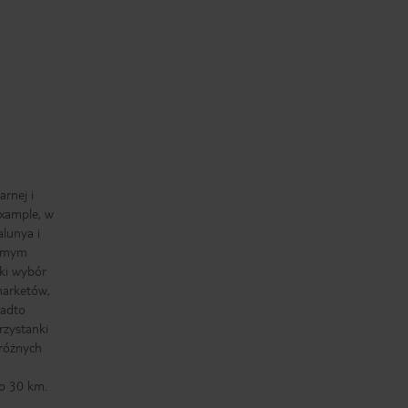
arnej i
ixample, w
alunya i
samym
ki wybór
rmarketów,
nadto
rzystanki
różnych
ło 30 km.