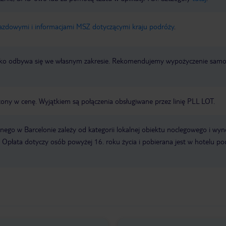
jazdowymi i informacjami MSZ dotyczącymi kraju podróży
.
otnisko odbywa się we własnym zakresie. Rekomendujemy wypożyczenie sa
zony w cenę. Wyjątkiem są połączenia obsługiwane przez linię PLL LOT.
ego w Barcelonie zależy od kategorii lokalnej obiektu noclegowego i wyn
 Opłata dotyczy osób powyżej 16. roku życia i pobierana jest w hotelu po