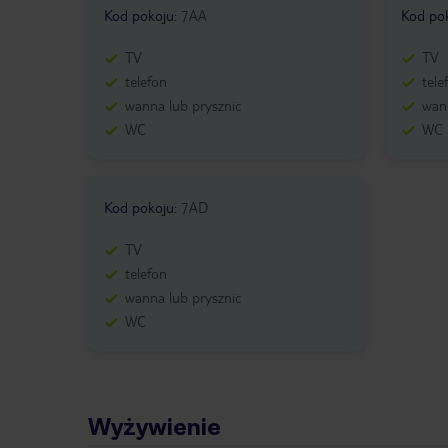
Kod pokoju
:
7AA
Kod po
TV
TV
telefon
tele
wanna lub prysznic
wann
WC
WC
Kod pokoju
:
7AD
TV
telefon
wanna lub prysznic
WC
Wyżywienie