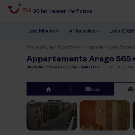
30
lat
|
numer
1
w Polsce
Last Minute
All Inclusive
Lato 2026
Strona główna
Wypoczynek
Hiszpania
Costa Barcelo
Appartements Arago 565
HISZPANIA
COSTA BARCELONA
BARCELONA
KOD HOTELU
BC
Hotel
top
Previous slide