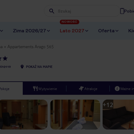
Pobi
Wpisz frazę, której szukasz
NOWOŚĆ
Zima 2026/27
Lato 2027
Oferta
Ki
na
Appartements Arago 565
N10119
POKAŻ NA MAPIE
Pokoje
Wyżywienie
Atrakcje
Ważne i
+
12