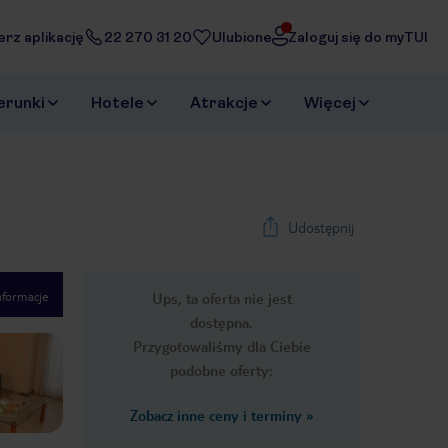
erz aplikację
22 270 31 20
Ulubione
Zaloguj się do myTUI
erunki
Hotele
Atrakcje
Więcej
Udostępnij
nformacje
Ups, ta oferta nie jest
1
/
18
dostępna.
Next slide
Przygotowaliśmy dla Ciebie
podobne oferty:
Zobacz inne ceny i terminy
»