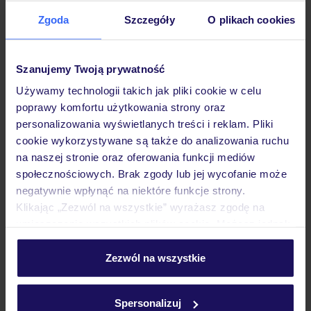
Zgoda
Szczegóły
O plikach cookies
Hotel
Szanujemy Twoją prywatność
Pokoje
Używamy technologii takich jak pliki cookie w celu
poprawy komfortu użytkowania strony oraz
personalizowania wyświetlanych treści i reklam. Pliki
cookie wykorzystywane są także do analizowania ruchu
Wyżywienie
na naszej stronie oraz oferowania funkcji mediów
społecznościowych. Brak zgody lub jej wycofanie może
negatywnie wpłynąć na niektóre funkcje strony.
Atrakcje
Klikając „Zezwól na wszystkie” wyrażasz zgodę na
umieszczenie wszystkich plików cookie. Możesz jednak
personalizować swój wybór wchodząc w zakładkę
Ważne informacje
„Szczegóły”
Zezwól na wszystkie
Szczegółowe informacje o plikach cookie znajdziesz
w
polityce plików cookies
oraz
polityce prywatności
.
Spersonalizuj
Często zadawane pytania