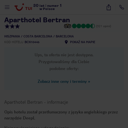
30
1
1
/
68
lat
|
numer
w Polsce
Aparthotel Bertran
(321 opinii)
HISZPANIA
COSTA BARCELONA
BARCELONA
KOD HOTELU
BCN10446
POKAŻ NA MAPIE
Ups, ta oferta nie jest dostępna.
Przygotowaliśmy dla Ciebie
podobne oferty:
Zobacz inne ceny i terminy
»
Aparthotel Bertran
-
informacje
Opis hotelu został przetłumaczony z języka angielskiego przez
narzędzie DeepL
nute
Najpopularniejsze udogodnienia: