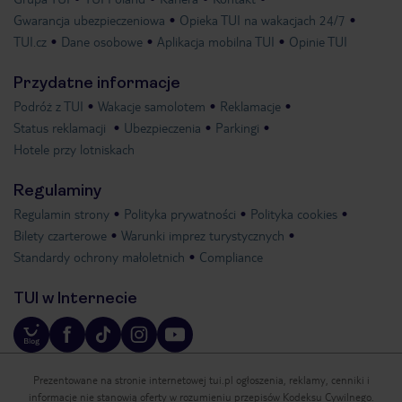
Gwarancja ubezpieczeniowa
Opieka TUI na wakacjach 24/7
TUI.cz
Dane osobowe
Aplikacja mobilna TUI
Opinie TUI
Przydatne informacje
Podróż z TUI
Wakacje samolotem
Reklamacje
Status reklamacji
Ubezpieczenia
Parkingi
Hotele przy lotniskach
Regulaminy
Regulamin strony
Polityka prywatności
Polityka cookies
Bilety czarterowe
Warunki imprez turystycznych
Standardy ochrony małoletnich
Compliance
TUI w Internecie
Prezentowane na stronie internetowej tui.pl ogłoszenia, reklamy, cenniki i
informacje nie stanowią oferty w rozumieniu przepisów Kodeksu Cywilnego.