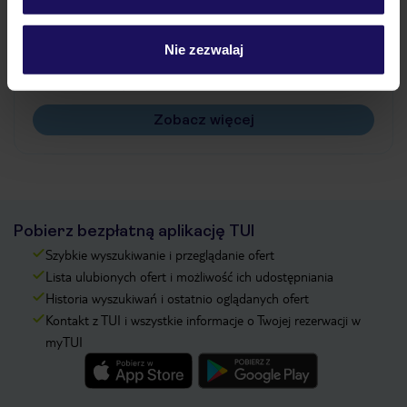
Jak zmienić uczestników/osobę zgłaszającą?
Czy w Hotelu będzie przedstawiciel TUI?
Nie zezwalaj
Na jakiej podstawie i gdzie otrzymam karty
pokładowe/bilety lotnicze?
Zobacz więcej
Pobierz bezpłatną aplikację TUI
Szybkie wyszukiwanie i przeglądanie ofert
Lista ulubionych ofert i możliwość ich udostępniania
Historia wyszukiwań i ostatnio oglądanych ofert
Kontakt z TUI i wszystkie informacje o Twojej rezerwacji w
myTUI