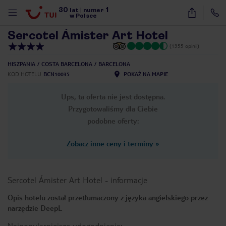
30
1
1
/
32
lat
|
numer
w Polsce
Sercotel Ámister Art Hotel
(1355 opinii)
HISZPANIA
COSTA BARCELONA
BARCELONA
KOD HOTELU
BCN10035
POKAŻ NA MAPIE
Ups, ta oferta nie jest dostępna.
Przygotowaliśmy dla Ciebie
podobne oferty:
Zobacz inne ceny i terminy
»
Sercotel Ámister Art Hotel
-
informacje
Opis hotelu został przetłumaczony z języka angielskiego przez
narzędzie DeepL
nute
Najpopularniejsze udogodnienia: