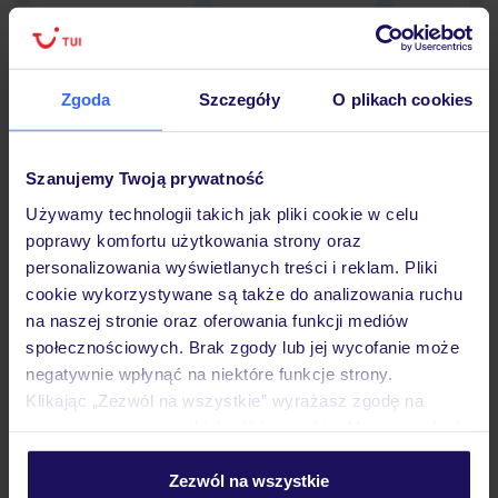
Zgoda
Szczegóły
O plikach cookies
Hotel
Szanujemy Twoją prywatność
Opinie
Używamy technologii takich jak pliki cookie w celu
poprawy komfortu użytkowania strony oraz
personalizowania wyświetlanych treści i reklam. Pliki
Pokoje
cookie wykorzystywane są także do analizowania ruchu
na naszej stronie oraz oferowania funkcji mediów
społecznościowych. Brak zgody lub jej wycofanie może
Wyżywienie
negatywnie wpłynąć na niektóre funkcje strony.
Klikając „Zezwól na wszystkie” wyrażasz zgodę na
umieszczenie wszystkich plików cookie. Możesz jednak
Atrakcje
personalizować swój wybór wchodząc w zakładkę
„Szczegóły”
Zezwól na wszystkie