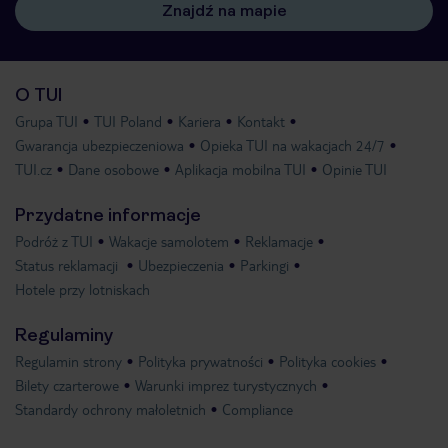
Znajdź na mapie
O TUI
Grupa TUI
TUI Poland
Kariera
Kontakt
Gwarancja ubezpieczeniowa
Opieka TUI na wakacjach 24/7
TUI.cz
Dane osobowe
Aplikacja mobilna TUI
Opinie TUI
Przydatne informacje
Podróż z TUI
Wakacje samolotem
Reklamacje
Status reklamacji
Ubezpieczenia
Parkingi
Hotele przy lotniskach
Regulaminy
Regulamin strony
Polityka prywatności
Polityka cookies
Bilety czarterowe
Warunki imprez turystycznych
Standardy ochrony małoletnich
Compliance