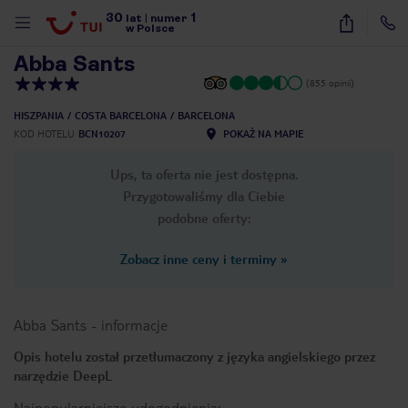
30
1
1
/
43
lat
|
numer
w Polsce
Abba Sants
(855 opinii)
HISZPANIA
COSTA BARCELONA
BARCELONA
KOD HOTELU
BCN10207
POKAŻ NA MAPIE
Ups, ta oferta nie jest dostępna.
Przygotowaliśmy dla Ciebie
podobne oferty:
Zobacz inne ceny i terminy
»
Abba Sants
-
informacje
Opis hotelu został przetłumaczony z języka angielskiego przez
narzędzie DeepL
nute
Najpopularniejsze udogodnienia: