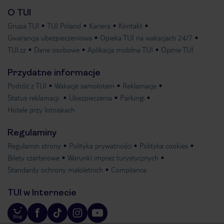
O TUI
Grupa TUI
TUI Poland
Kariera
Kontakt
Gwarancja ubezpieczeniowa
Opieka TUI na wakacjach 24/7
TUI.cz
Dane osobowe
Aplikacja mobilna TUI
Opinie TUI
Przydatne informacje
Podróż z TUI
Wakacje samolotem
Reklamacje
Status reklamacji
Ubezpieczenia
Parkingi
Hotele przy lotniskach
Regulaminy
Regulamin strony
Polityka prywatności
Polityka cookies
Bilety czarterowe
Warunki imprez turystycznych
Standardy ochrony małoletnich
Compliance
TUI w Internecie