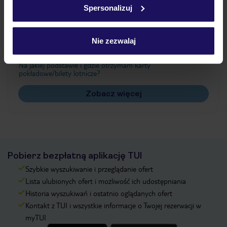
Spersonalizuj
Często zadawane pytania
Jak zmienić uczestników/osobę zgłaszającą?
Nie zezwalaj
Czy w Hotelu będzie przedstawiciel TUI?
Na jakiej podstawie i gdzie otrzymam karty
pokładowe/bilety lotnicze?
Zobacz więcej
Pobierz bezpłatną aplikację TUI
Szybkie wyszukiwanie i przeglądanie ofert
Lista ulubionych ofert i możliwość ich udostępniania
Historia wyszukiwań i ostatnio oglądanych ofert
Kontakt z TUI i wszystkie informacje o Twojej rezerwacji w
myTUI