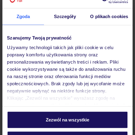
Hotel
Zgoda
Szczegóły
O plikach cookies
Opinie
Szanujemy Twoją prywatność
Używamy technologii takich jak pliki cookie w celu
poprawy komfortu użytkowania strony oraz
Pokoje
personalizowania wyświetlanych treści i reklam. Pliki
cookie wykorzystywane są także do analizowania ruchu
na naszej stronie oraz oferowania funkcji mediów
Wyżywienie
społecznościowych. Brak zgody lub jej wycofanie może
negatywnie wpłynąć na niektóre funkcje strony.
Klikając „Zezwól na wszystkie” wyrażasz zgodę na
Atrakcje
umieszczenie wszystkich plików cookie. Możesz jednak
personalizować swój wybór wchodząc w zakładkę
„Szczegóły”
Zezwól na wszystkie
Ważne informacje
Szczegółowe informacje o plikach cookie znajdziesz
w
polityce plików cookies
oraz
polityce prywatności
.