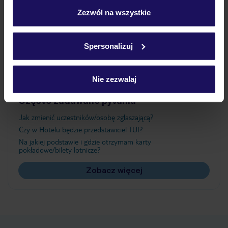
„Szczegóły”
Zezwól na wszystkie
Atrakcje
Szczegółowe informacje o plikach cookie znajdziesz
w
polityce plików cookies
oraz
polityce prywatności
.
Spersonalizuj
Ważne informacje
Nie zezwalaj
Często zadawane pytania
Jak zmienić uczestników/osobę zgłaszającą?
Czy w Hotelu będzie przedstawiciel TUI?
Na jakiej podstawie i gdzie otrzymam karty
pokładowe/bilety lotnicze?
Zobacz więcej