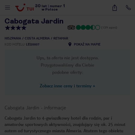
30
1
1
/
19
lat
|
numer
w Polsce
Cabogata Jardin
(139 opinii)
HISZPANIA
COSTA ALMERIA
RETAMAR
KOD HOTELU
LEI20007
POKAŻ NA MAPIE
Ups, ta oferta nie jest dostępna.
Przygotowaliśmy dla Ciebie
podobne oferty:
Zobacz inne ceny i terminy
»
Cabogata Jardin
-
informacje
Cabogata Jardin to 4-gwiazdkowy hotel dla rodzin, par i
amatorów sportowych aktywności, znajdujący się ok. 25 minut
nute
autem od turystycznego miasta Almeria. Atutem tego obiektu