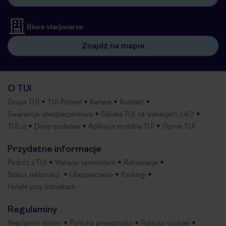
Biura stacjonarne
Znajdź na mapie
O TUI
Grupa TUI
TUI Poland
Kariera
Kontakt
Gwarancja ubezpieczeniowa
Opieka TUI na wakacjach 24/7
TUI.cz
Dane osobowe
Aplikacja mobilna TUI
Opinie TUI
Przydatne informacje
Podróż z TUI
Wakacje samolotem
Reklamacje
Status reklamacji
Ubezpieczenia
Parkingi
Hotele przy lotniskach
Regulaminy
Regulamin strony
Polityka prywatności
Polityka cookies