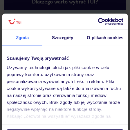
Dlaczego warto wybrać TUI?
Lider niskich cen
Największe biuro
30 lat w P
podróży w Polsce
Zgoda
Szczegóły
O plikach cookies
Szanujemy Twoją prywatność
Używamy technologii takich jak pliki cookie w celu
poprawy komfortu użytkowania strony oraz
Hotel
personalizowania wyświetlanych treści i reklam. Pliki
cookie wykorzystywane są także do analizowania ruchu
na naszej stronie oraz oferowania funkcji mediów
Pokoje
społecznościowych. Brak zgody lub jej wycofanie może
negatywnie wpłynąć na niektóre funkcje strony.
Klikając „Zezwól na wszystkie” wyrażasz zgodę na
Wyżywienie
umieszczenie wszystkich plików cookie. Możesz jednak
personalizować swój wybór wchodząc w zakładkę