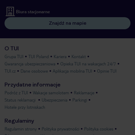
Biura stacjonarne
Znajdź na mapie
O TUI
Grupa TUI
TUI Poland
Kariera
Kontakt
Gwarancja ubezpieczeniowa
Opieka TUI na wakacjach 24/7
TUI.cz
Dane osobowe
Aplikacja mobilna TUI
Opinie TUI
Przydatne informacje
Podróż z TUI
Wakacje samolotem
Reklamacje
Status reklamacji
Ubezpieczenia
Parkingi
Hotele przy lotniskach
Regulaminy
Regulamin strony
Polityka prywatności
Polityka cookies