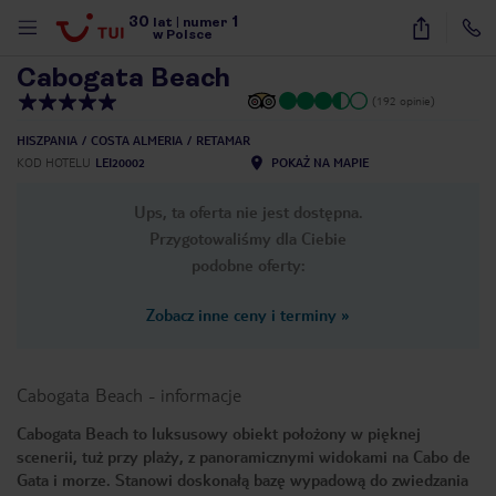
30
1
1
/
30
lat
|
numer
w Polsce
Cabogata Beach
(192 opinie)
HISZPANIA
COSTA ALMERIA
RETAMAR
KOD HOTELU
LEI20002
POKAŻ NA MAPIE
Ups, ta oferta nie jest dostępna.
Przygotowaliśmy dla Ciebie
podobne oferty:
Zobacz inne ceny i terminy
»
Cabogata Beach
-
informacje
Cabogata Beach to luksusowy obiekt położony w pięknej
scenerii, tuż przy plaży, z panoramicznymi widokami na Cabo de
nute
Gata i morze. Stanowi doskonałą bazę wypadową do zwiedzania