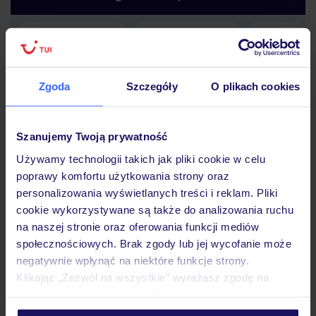
Lider niskich cen
Największe biuro
30 lat w P
podróży w Polsce
Zgoda
Szczegóły
O plikach cookies
Szanujemy Twoją prywatność
Używamy technologii takich jak pliki cookie w celu
Hotel
poprawy komfortu użytkowania strony oraz
personalizowania wyświetlanych treści i reklam. Pliki
cookie wykorzystywane są także do analizowania ruchu
Pokoje
na naszej stronie oraz oferowania funkcji mediów
społecznościowych. Brak zgody lub jej wycofanie może
negatywnie wpłynąć na niektóre funkcje strony.
Wyżywienie
Klikając „Zezwól na wszystkie” wyrażasz zgodę na
umieszczenie wszystkich plików cookie. Możesz jednak
personalizować swój wybór wchodząc w zakładkę