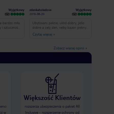
zej nie
yk
Wyjątkowy
Wyjątkowy
zdenkaholadova
2018-08-20
a bardzo miła.
Ubytovani pekne, uklid dobry, jidlo
 i sztuczności.
dobre a cely den, velky bazen pekny,
16-letniej
bazen pro deti s atrakcemi super.
Czytaj więcej
»
odobało.
Animace by mohly byt lepsi. Plaz par
aszcza dla
kroku pres hezkou promenadu. Plaz
e jeszcze
piscita s kaminky, u vstupu do vody
Zobacz więcej opinii
»
kaminky.
Większość Klientów
ienci
rozszerza ubezpieczenia o pakiet All
ji w
Inclusive - rozszerzenie ochrony od