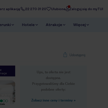
erz aplikację
22 270 31 20
Ulubione
Zaloguj się do myTUI
erunki
Hotele
Atrakcje
Więcej
Udostępnij
e
Ups, ta oferta nie jest
macje
1
/
55
dostępna.
Next slide
Przygotowaliśmy dla Ciebie
podobne oferty:
Zobacz inne ceny i terminy
»
Wyjątkowy
Wyjątkowy
ziała
Atmosfera w hotelu była bardzo miła.
Ubytovani pekne, uklid dobry, jidlo
Bez niepotrzebnej spiny i
dobre a cely den, velky bazen pekny,