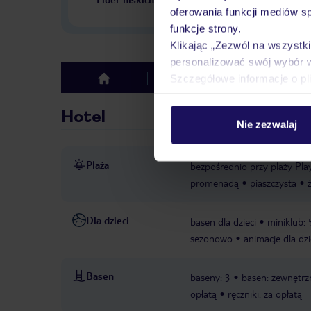
w Polsce
oferowania funkcji mediów s
funkcje strony.
Klikając „Zezwól na wszystk
personalizować swój wybór 
Szczegółowe informacje o pl
Hotel
Opinie
top
Hotel
Nie zezwalaj
Plaża
bezpośrednio przy plaży Pla
promenadą
piaszczysta
Dla dzieci
basen dla dzieci
miniklub: 
sezonowo
animacje dla dzi
Basen
baseny: 3
basen: zewnętrzn
opłatą
ręczniki: za opłatą