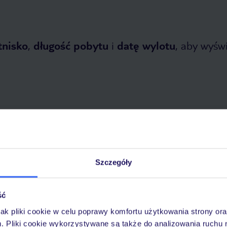
tnisko
,
długość pobytu
i
datę wylotu
, aby wyświe
 2026
do
31 października 2026
Szczegóły
Dlaczego warto wybrać TUI?
ść
jak pliki cookie w celu poprawy komfortu użytkowania strony or
óży
Tylko u nas opieka na
10
m. Pliki cookie wykorzystywane są także do analizowania ruchu 
30 lat w Polsce