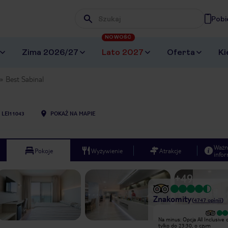
Pobi
Wpisz frazę, której szukasz
NOWOŚĆ
Zima 2026/27
Lato 2027
Oferta
Ki
Best Sabinal
LEI11043
POKAŻ NA MAPIE
Ważn
Pokoje
Wyżywienie
Atrakcje
infor
+
49
Znakomity
(
4747
opinii
)
Bardzo dobry
Na minus: Opcja All Inclusive d
Przede wszystkim duzo zdjec na
tylko do 23:30, o czym
tripadvisor sa stare...hotel zostal