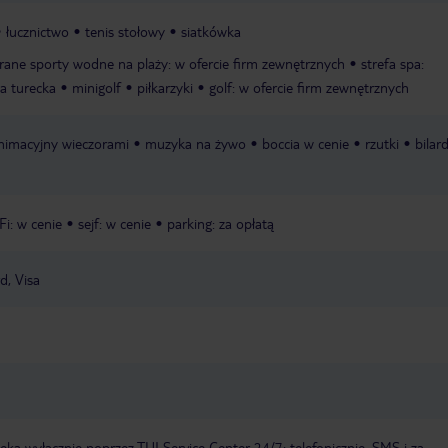
łucznictwo
tenis stołowy
siatkówka
ane sporty wodne na plaży: w ofercie firm zewnętrznych
strefa spa:
ia turecka
minigolf
piłkarzyki
golf: w ofercie firm zewnętrznych
imacyjny wieczorami
muzyka na żywo
boccia w cenie
rzutki
bilar
Fi: w cenie
sejf: w cenie
parking: za opłatą
d, Visa
a wyłącznie poprzez TUI Service Center 24/7: telefonicznie, SMS i za