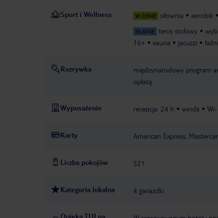
Sport i Wellness
siłownia
aerobik
W CENIE
tenis stołowy
wybr
PŁATNE
16+
sauna
jacuzzi
łaźn
Rozrywka
międzynarodowy program an
opłatą
Wyposażenie
recepcja: 24 h
winda
Wi-
Karty
American Express, Mastercar
Liczba pokojów
521
Kategoria lokalna
4 gwiazdki
Opieka TUI na
W rezerwowanym hotelu opiek