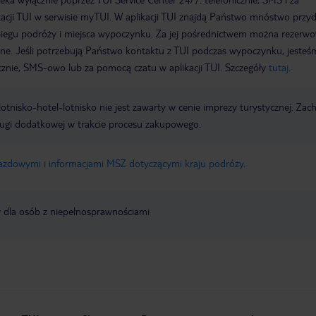
acji TUI w serwisie myTUI. W aplikacji TUI znajdą Państwo mnóstwo przy
biegu podróży i miejsca wypoczynku. Za jej pośrednictwem można rezerw
wne. Jeśli potrzebują Państwo kontaktu z TUI podczas wypoczynku, jeste
icznie, SMS-owo lub za pomocą czatu w aplikacji TUI. Szczegóły
tutaj
.
e lotnisko-hotel-lotnisko nie jest zawarty w cenie imprezy turystycznej. Za
ługi dodatkowej w trakcie procesu zakupowego.
jazdowymi i informacjami MSZ dotyczącymi kraju podróży
.
y dla osób z niepełnosprawnościami