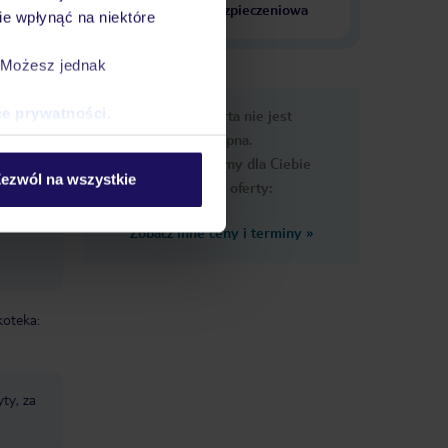
krajach
ubezpieczeniowa
e wpłynąć na niektóre
. Możesz jednak
e
ce prywatności
.
Ups, ta oferta nie jest
macje
dostępna.
Przygotowaliśmy dla Ciebie
ezwól na wszystkie
podobne oferty:
Zobacz inne ceny i terminy
»
koteka:
yty, za