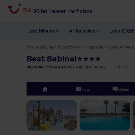
30
lat
|
numer
1
w Polsce
Last Minute
All Inclusive
Lato 2026
Strona główna
Wypoczynek
Hiszpania
Costa Almeria
Best Sabinal
HISZPANIA
COSTA ALMERIA
ROQUETAS DE MAR
KOD HOTELU
Hotel
Opinie
top
Previous slide