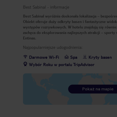
Best Sabinal
-
informacje
Best Sabinal wyróżnia doskonała lokalizacja – bezpośred
Obiekt oferuje duży odkryty basen i fantastyczne wido
występów rozrywkowych. W hotelu znajdują się również u
zachęca do eksplorowania najlepszych atrakcji – sport
Entinas.
Najpopularniejsze udogodnienia:
Darmowe Wi-Fi
Spa
Kryty basen
Wybór Roku w portalu TripAdvisor
Pokaż na mapie