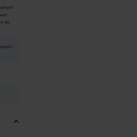
datnych
ować
śmy do
chęcamy