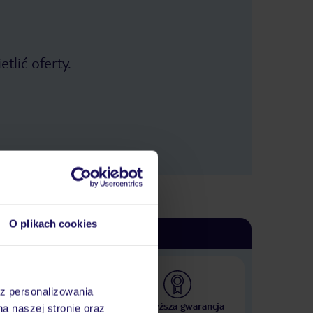
tlić oferty.
O plikach cookies
az personalizowania
 000 hoteli w ponad 50
Najwyższa gwarancja
na naszej stronie oraz