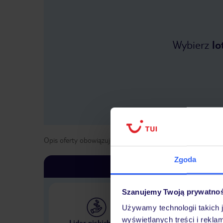
Wybierz
lo
Opis oferty obowiązuje dla wyjazdów w terminie
od
1 maja
Zgoda
Szanujemy Twoją prywatno
Używamy technologii takich 
Największe biuro podr
wyświetlanych treści i rekla
Lider niskich cen