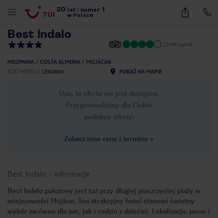
30
1
1
/
29
lat
|
numer
w Polsce
Best Indalo
(2109 opinii)
HISZPANIA
COSTA ALMERIA
MOJÁCAR
KOD HOTELU
LEI22003
POKAŻ NA MAPIE
Ups, ta oferta nie jest dostępna.
Przygotowaliśmy dla Ciebie
podobne oferty:
Zobacz inne ceny i terminy
»
Best Indalo
-
informacje
Best Indalo położony jest tuż przy długiej piaszczystej plaży w
miejscowości Mojácar. Ten atrakcyjny hotel stanowi świetny
nute
wybór zarówno dla par, jak i rodzin z dziećmi. Lokalizacja, jasne i