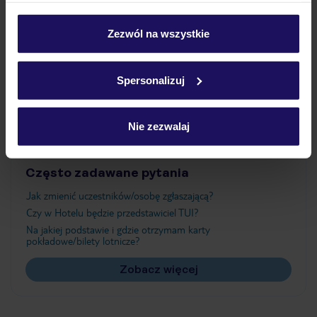
Wyżywienie
personalizować swój wybór wchodząc w zakładkę
„Szczegóły”
Zezwól na wszystkie
Szczegółowe informacje o plikach cookie znajdziesz
Atrakcje
w
polityce plików cookies
oraz
polityce prywatności
.
Spersonalizuj
Ważne informacje
Nie zezwalaj
Często zadawane pytania
Jak zmienić uczestników/osobę zgłaszającą?
Czy w Hotelu będzie przedstawiciel TUI?
Na jakiej podstawie i gdzie otrzymam karty
pokładowe/bilety lotnicze?
Zobacz więcej