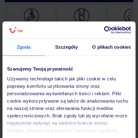
Lider niskich cen
Największe biuro
30 lat w P
podróży w Polsce
Zgoda
Szczegóły
O plikach cookies
Szanujemy Twoją prywatność
Hotel
Używamy technologii takich jak pliki cookie w celu
poprawy komfortu użytkowania strony oraz
personalizowania wyświetlanych treści i reklam. Pliki
Opinie
cookie wykorzystywane są także do analizowania ruchu
na naszej stronie oraz oferowania funkcji mediów
społecznościowych. Brak zgody lub jej wycofanie może
Pokoje
negatywnie wpłynąć na niektóre funkcje strony.
Klikając „Zezwól na wszystkie” wyrażasz zgodę na
umieszczenie wszystkich plików cookie. Możesz jednak