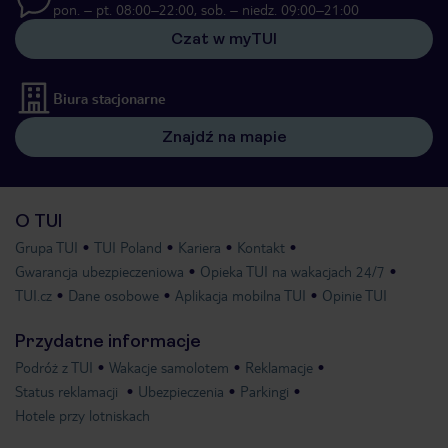
pon. – pt. 08:00–22:00, sob. – niedz. 09:00–21:00
Czat w myTUI
Biura stacjonarne
Znajdź na mapie
O TUI
Grupa TUI
TUI Poland
Kariera
Kontakt
Gwarancja ubezpieczeniowa
Opieka TUI na wakacjach 24/7
TUI.cz
Dane osobowe
Aplikacja mobilna TUI
Opinie TUI
Przydatne informacje
Podróż z TUI
Wakacje samolotem
Reklamacje
Status reklamacji
Ubezpieczenia
Parkingi
Hotele przy lotniskach