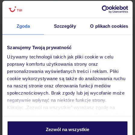
Zgoda
Szczegóły
O plikach cookies
Hotel
Szanujemy Twoją prywatność
Opinie
Używamy technologii takich jak pliki cookie w celu
poprawy komfortu użytkowania strony oraz
personalizowania wyświetlanych treści i reklam. Pliki
Pokoje
cookie wykorzystywane są także do analizowania ruchu
na naszej stronie oraz oferowania funkcji mediów
społecznościowych. Brak zgody lub jej wycofanie może
Wyżywienie
negatywnie wpłynąć na niektóre funkcje strony.
Klikając „Zezwól na wszystkie” wyrażasz zgodę na
umieszczenie wszystkich plików cookie. Możesz jednak
Atrakcje
personalizować swój wybór wchodząc w zakładkę
„Szczegóły”
Zezwól na wszystkie