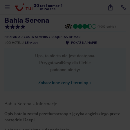
30
1
1
/
28
lat
|
numer
w Polsce
Bahia Serena
(1003 opinie)
HISZPANIA
COSTA ALMERIA
ROQUETAS DE MAR
KOD HOTELU
LEI11081
POKAŻ NA MAPIE
Ups, ta oferta nie jest dostępna.
Przygotowaliśmy dla Ciebie
podobne oferty:
Zobacz inne ceny i terminy
»
Bahia Serena
-
informacje
Opis hotelu został przetłumaczony z języka angielskiego przez
narzędzie DeepL
nute
Najpopularniejsze udogodnienia: