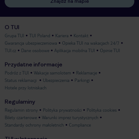
Znajdź na mapie
O TUI
Grupa TUI
TUI Poland
Kariera
Kontakt
Gwarancja ubezpieczeniowa
Opieka TUI na wakacjach 24/7
TUI.cz
Dane osobowe
Aplikacja mobilna TUI
Opinie TUI
Przydatne informacje
Podróż z TUI
Wakacje samolotem
Reklamacje
Status reklamacji
Ubezpieczenia
Parkingi
Hotele przy lotniskach
Regulaminy
Regulamin strony
Polityka prywatności
Polityka cookies
Bilety czarterowe
Warunki imprez turystycznych
Standardy ochrony małoletnich
Compliance