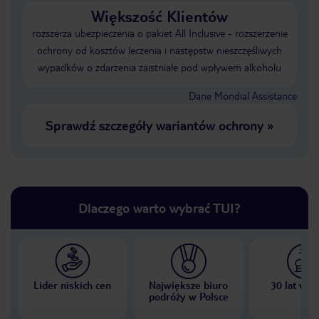
Większość Klientów
rozszerza ubezpieczenia o pakiet All Inclusive - rozszerzenie
ochrony od kosztów leczenia i następstw nieszczęśliwych
wypadków o zdarzenia zaistniałe pod wpływem alkoholu
Dane Mondial Assistance
Sprawdź szczegóły wariantów ochrony
»
Dlaczego warto wybrać TUI?
Lider niskich cen
Największe biuro
30 lat w P
podróży w Polsce