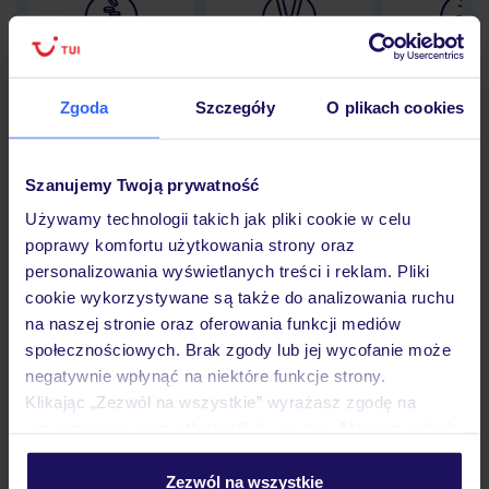
Lider niskich cen
Największe biuro
30 lat w P
podróży w Polsce
Zgoda
Szczegóły
O plikach cookies
Szanujemy Twoją prywatność
Hotel
Używamy technologii takich jak pliki cookie w celu
poprawy komfortu użytkowania strony oraz
personalizowania wyświetlanych treści i reklam. Pliki
Pokoje
cookie wykorzystywane są także do analizowania ruchu
na naszej stronie oraz oferowania funkcji mediów
społecznościowych. Brak zgody lub jej wycofanie może
Wyżywienie
negatywnie wpłynąć na niektóre funkcje strony.
Klikając „Zezwól na wszystkie” wyrażasz zgodę na
umieszczenie wszystkich plików cookie. Możesz jednak
personalizować swój wybór wchodząc w zakładkę
Atrakcje
„Szczegóły”
Zezwól na wszystkie