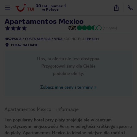
30
1
1
/
14
lat
|
numer
w Polsce
Apartamentos Mexico
(19 opinii)
HISZPANIA
COSTA ALMERIA
VERA
KOD HOTELU
LEI14031
POKAŻ NA MAPIE
Ups, ta oferta nie jest dostępna.
Przygotowaliśmy dla Ciebie
podobne oferty:
Zobacz inne ceny i terminy
»
Apartamentos Mexico
-
informacje
Ten popularny hotel przy plaży znajduje się w centrum
turystycznym miejscowości Vera, w odległości krótkiego spaceru
nute
do plaży. Apartamentos Mexico to idealne miejsce dla rodzin i