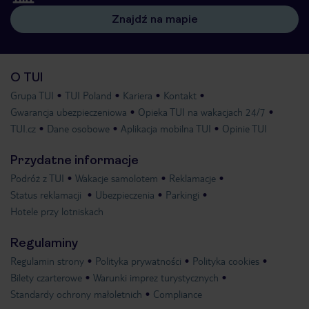
Znajdź na mapie
O TUI
Grupa TUI
TUI Poland
Kariera
Kontakt
Gwarancja ubezpieczeniowa
Opieka TUI na wakacjach 24/7
TUI.cz
Dane osobowe
Aplikacja mobilna TUI
Opinie TUI
Przydatne informacje
Podróż z TUI
Wakacje samolotem
Reklamacje
Status reklamacji
Ubezpieczenia
Parkingi
Hotele przy lotniskach
Regulaminy
Regulamin strony
Polityka prywatności
Polityka cookies
Bilety czarterowe
Warunki imprez turystycznych
Standardy ochrony małoletnich
Compliance