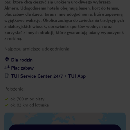
par, które chcą cieszyć się urokiem urokliwego wybrzeża
Almerii. Udogodnienia hotelu obejmują basen, kort do tenisa,
plac zabaw dla dzieci, taras i inne udogodnienia, które zapewnią
wyjątkowe wakacje. Okolica zachęca do zwiedzania tradycyjnych
andaluzyjskich wiosek, uprawiania sportów wodnych oraz
korzystać z innych atrakcji, które gwarantują udany wypoczynek
z rodziną.
Najpopularniejsze udogodnienia:
Dla rodzin
Plac zabaw
TUI Service Center 24/7 + TUI App
Położenie:
ok. 700 m od plaży
ok. 83 km od lotniska