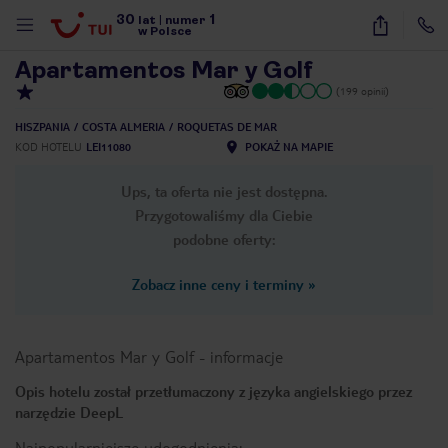
30
1
1
/
14
lat
|
numer
w Polsce
Apartamentos Mar y Golf
(199 opinii)
HISZPANIA
COSTA ALMERIA
ROQUETAS DE MAR
KOD HOTELU
LEI11080
POKAŻ NA MAPIE
Ups, ta oferta nie jest dostępna.
Przygotowaliśmy dla Ciebie
podobne oferty:
Zobacz inne ceny i terminy
»
Apartamentos Mar y Golf
-
informacje
Opis hotelu został przetłumaczony z języka angielskiego przez
narzędzie DeepL
nute
Najpopularniejsze udogodnienia: