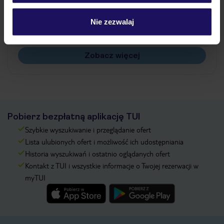
Jak zmienić uczestników/osobę zgłaszającą?
Czy w Hotelu będzie przedstawiciel TUI?
Nie zezwalaj
Na jakiej podstawie i gdzie otrzymam karty
pokładowe/bilety lotnicze?
Zobacz więcej
Pobierz bezpłatną aplikację TUI
Szybkie wyszukiwanie i przeglądanie ofert
Lista ulubionych ofert i możliwość ich udostępniania
Historia wyszukiwań i ostatnio oglądanych ofert
Kontakt z TUI i wszystkie informacje o Twojej rezerwacji w
myTUI