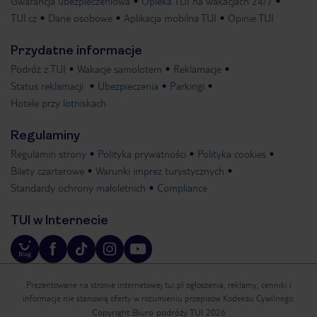
Gwarancja ubezpieczeniowa
Opieka TUI na wakacjach 24/7
TUI.cz
Dane osobowe
Aplikacja mobilna TUI
Opinie TUI
Przydatne informacje
Podróż z TUI
Wakacje samolotem
Reklamacje
Status reklamacji
Ubezpieczenia
Parkingi
Hotele przy lotniskach
Regulaminy
Regulamin strony
Polityka prywatności
Polityka cookies
Bilety czarterowe
Warunki imprez turystycznych
Standardy ochrony małoletnich
Compliance
TUI w Internecie
Prezentowane na stronie internetowej tui.pl ogłoszenia, reklamy, cenniki i
informacje nie stanowią oferty w rozumieniu przepisów Kodeksu Cywilnego.
Copyright Biuro podróży TUI 2026