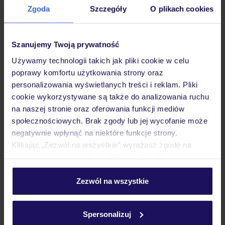
Zgoda
Szczegóły
O plikach cookies
Hotel
Szanujemy Twoją prywatność
Pokoje
Używamy technologii takich jak pliki cookie w celu
poprawy komfortu użytkowania strony oraz
personalizowania wyświetlanych treści i reklam. Pliki
Wyżywienie
cookie wykorzystywane są także do analizowania ruchu
na naszej stronie oraz oferowania funkcji mediów
społecznościowych. Brak zgody lub jej wycofanie może
Atrakcje
negatywnie wpłynąć na niektóre funkcje strony.
Klikając „Zezwól na wszystkie” wyrażasz zgodę na
umieszczenie wszystkich plików cookie. Możesz jednak
Ważne informacje
personalizować swój wybór wchodząc w zakładkę
„Szczegóły”
Zezwól na wszystkie
Szczegółowe informacje o plikach cookie znajdziesz
w
polityce plików cookies
oraz
polityce prywatności
.
Często zadawane pytania
Spersonalizuj