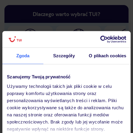
Dlaczego warto wybrać TUI?
Lider niskich cen
Największe biuro
30 lat w P
podróży w Polsce
Zgoda
Szczegóły
O plikach cookies
Szanujemy Twoją prywatność
Używamy technologii takich jak pliki cookie w celu
Hotel
poprawy komfortu użytkowania strony oraz
personalizowania wyświetlanych treści i reklam. Pliki
cookie wykorzystywane są także do analizowania ruchu
Opinie
na naszej stronie oraz oferowania funkcji mediów
społecznościowych. Brak zgody lub jej wycofanie może
negatywnie wpłynąć na niektóre funkcje strony.