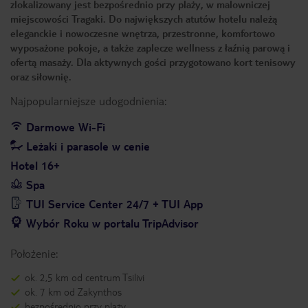
zlokalizowany jest bezpośrednio przy plaży, w malowniczej
miejscowości Tragaki. Do największych atutów hotelu należą
eleganckie i nowoczesne wnętrza, przestronne, komfortowo
wyposażone pokoje, a także zaplecze wellness z łaźnią parową i
ofertą masaży. Dla aktywnych gości przygotowano kort tenisowy
oraz siłownię.
Najpopularniejsze udogodnienia:
Darmowe Wi-Fi
Leżaki i parasole w cenie
Hotel 16+
Spa
TUI Service Center 24/7 + TUI App
Wybór Roku w portalu TripAdvisor
Położenie:
ok. 2,5 km od centrum Tsilivi
ok. 7 km od Zakynthos
bezpośrednio przy plaży