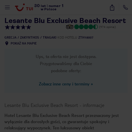
30
1
1
/
30
lat
|
numer
w Polsce
Lesante Blu Exclusive Beach Resort
(974 opinie)
GRECJA
ZAKYNTHOS
TRAGAKI
KOD HOTELU
ZTH18007
POKAŻ NA MAPIE
Ups, ta oferta nie jest dostępna.
Przygotowaliśmy dla Ciebie
podobne oferty:
Zobacz inne ceny i terminy
»
Lesante Blu Exclusive Beach Resort
-
informacje
Hotel Lesante Blu Exclusive Beach Resort przeznaczony jest
wyłącznie dla dorosłych gości, co gwarantuje spokojny i
nute
relaksujący wypoczynek. Ten luksusowy obiekt