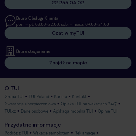
22 255 04 02
Biuro Obsługi Klienta
pon. – pt. 08:00–22:00, sob. – niedz. 09:00–21:00
Czat w myTUI
Biura stacjonarne
Znajdź na mapie
O TUI
Grupa TUI
TUI Poland
Kariera
Kontakt
Gwarancja ubezpieczeniowa
Opieka TUI na wakacjach 24/7
TUI.cz
Dane osobowe
Aplikacja mobilna TUI
Opinie TUI
Przydatne informacje
Podróż z TUI
Wakacje samolotem
Reklamacje