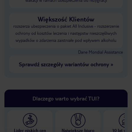
wakacji w ramach ubezpieczenia od rezygnacji
Większość Klientów
rozszerza ubezpieczenia o pakiet All Inclusive - rozszerzenie
ochrony od kosztów leczenia i następstw nieszczęśliwych
wypadków o zdarzenia zaistniałe pod wpływem alkoholu
Dane Mondial Assistance
Sprawdź szczegóły wariantów ochrony
»
Dlaczego warto wybrać TUI?
Lider niskich cen
Największe biuro
30 lat w P