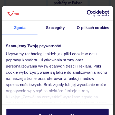
podróży w Polsce
Zgoda
Szczegóły
O plikach cookies
Hotel
Szanujemy Twoją prywatność
Używamy technologii takich jak pliki cookie w celu
Opinie
poprawy komfortu użytkowania strony oraz
personalizowania wyświetlanych treści i reklam. Pliki
cookie wykorzystywane są także do analizowania ruchu
Pokoje
na naszej stronie oraz oferowania funkcji mediów
społecznościowych. Brak zgody lub jej wycofanie może
negatywnie wpłynąć na niektóre funkcje strony.
Wyżywienie
Klikając „Zezwól na wszystkie” wyrażasz zgodę na
umieszczenie wszystkich plików cookie. Możesz jednak
personalizować swój wybór wchodząc w zakładkę
Atrakcje