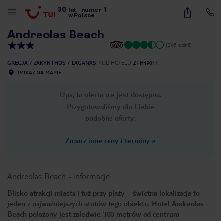
30
1
1
/
20
lat
|
numer
w Polsce
Andreolas Beach
(205 opinii)
GRECJA
ZAKYNTHOS
LAGANAS
KOD HOTELU
ZTH19011
POKAŻ NA MAPIE
Ups, ta oferta nie jest dostępna.
Przygotowaliśmy dla Ciebie
podobne oferty:
Zobacz inne ceny i terminy
»
Andreolas Beach
-
informacje
Blisko atrakcji miasta i tuż przy plaży – świetna lokalizacja to
jeden z najważniejszych atutów tego obiektu. Hotel Andreolas
nute
Beach położony jest zaledwie 300 metrów od centrum