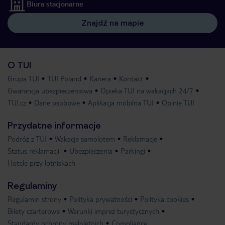
Biura stacjonarne
Znajdź na mapie
O TUI
Grupa TUI
TUI Poland
Kariera
Kontakt
Gwarancja ubezpieczeniowa
Opieka TUI na wakacjach 24/7
TUI.cz
Dane osobowe
Aplikacja mobilna TUI
Opinie TUI
Przydatne informacje
Podróż z TUI
Wakacje samolotem
Reklamacje
Status reklamacji
Ubezpieczenia
Parkingi
Hotele przy lotniskach
Regulaminy
Regulamin strony
Polityka prywatności
Polityka cookies
Bilety czarterowe
Warunki imprez turystycznych
Standardy ochrony małoletnich
Compliance