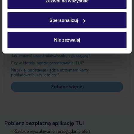
„Szczegóły”
Zezwól na wszystkie
Szczegółowe informacje o plikach cookie znajdziesz
w
polityce plików cookies
oraz
polityce prywatności
.
Ważne informacje
Spersonalizuj
Nie zezwalaj
Często zadawane pytania
Jak zmienić uczestników/osobę zgłaszającą?
Czy w Hotelu będzie przedstawiciel TUI?
Na jakiej podstawie i gdzie otrzymam karty
pokładowe/bilety lotnicze?
Zobacz więcej
Pobierz bezpłatną aplikację TUI
Szybkie wyszukiwanie i przeglądanie ofert